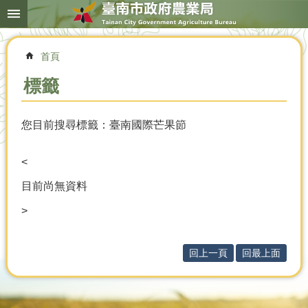
搜
跳到主要內容區塊
尋
進
階
首頁
搜
尋
標籤
您目前搜尋標籤：臺南國際芒果節
本
局
簡
<
介
目前尚無資料
農
>
業
概
況
回上一頁
回最上面
優
選
農