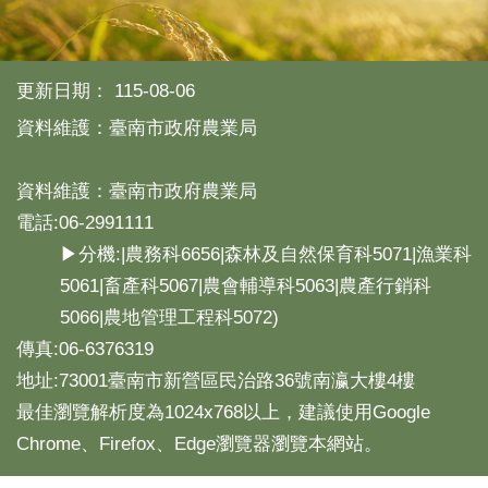
產
熱
門
更新日期：
115-08-06
資
訊
資料維護：臺南市政府農業局
農
民
資料維護：臺南市政府農業局
服
電話:06-2991111
務
站
▶分機:|農務科6656|森林及自然保育科5071|漁業科
5061|畜產科5067|農會輔導科5063|農產行銷科
行
政
5066|農地管理工程科5072)
資
傳真:06-6376319
訊
地址:73001臺南市新營區民治路36號南瀛大樓4樓
最佳瀏覽解析度為1024x768以上，建議使用Google
網
站
Chrome、Firefox、Edge瀏覽器瀏覽本網站。
導
覽