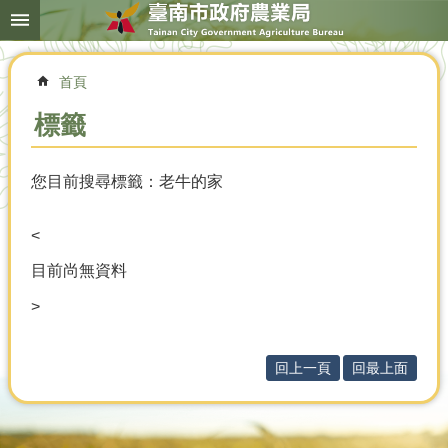
搜
跳到主要內容區塊
尋
進
階
首頁
搜
尋
標籤
您目前搜尋標籤：老牛的家
本
局
簡
<
介
目前尚無資料
農
>
業
概
況
回上一頁
回最上面
優
選
農