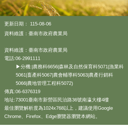
產
熱
門
更新日期：
115-08-06
資
訊
資料維護：臺南市政府農業局
農
民
資料維護：臺南市政府農業局
服
電話:06-2991111
務
站
▶分機:|農務科6656|森林及自然保育科5071|漁業科
5061|畜產科5067|農會輔導科5063|農產行銷科
行
政
5066|農地管理工程科5072)
資
傳真:06-6376319
訊
地址:73001臺南市新營區民治路36號南瀛大樓4樓
最佳瀏覽解析度為1024x768以上，建議使用Google
網
站
Chrome、Firefox、Edge瀏覽器瀏覽本網站。
導
覽