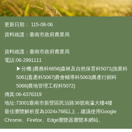
產
熱
門
更新日期：
115-08-06
資
訊
資料維護：臺南市政府農業局
農
民
資料維護：臺南市政府農業局
服
電話:06-2991111
務
站
▶分機:|農務科6656|森林及自然保育科5071|漁業科
5061|畜產科5067|農會輔導科5063|農產行銷科
行
政
5066|農地管理工程科5072)
資
傳真:06-6376319
訊
地址:73001臺南市新營區民治路36號南瀛大樓4樓
最佳瀏覽解析度為1024x768以上，建議使用Google
網
站
Chrome、Firefox、Edge瀏覽器瀏覽本網站。
導
覽