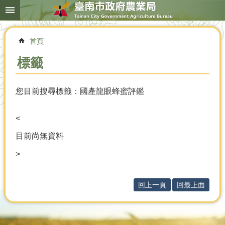
搜
跳到主要內容區塊
尋
進
階
首頁
搜
尋
標籤
您目前搜尋標籤：國產龍眼蜂蜜評鑑
本
局
簡
<
介
目前尚無資料
農
>
業
概
況
回上一頁
回最上面
優
選
農