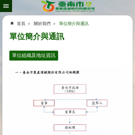
搜
跳到主要內容區塊
尋
進
階
首頁
關於我們
單位簡介與通訊
搜
尋
單位簡介與通訊
單位組織及地址資訊
關
於
我
們
資
訊
發
佈
相
關
連