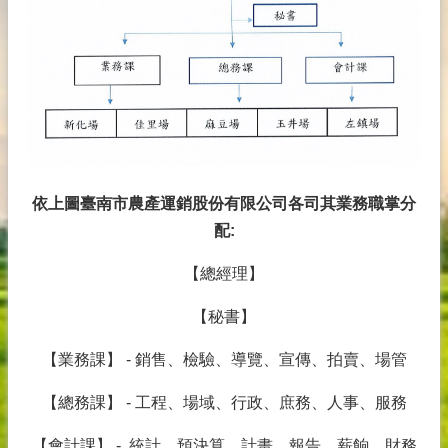
結
農
業
服
務
回
首
頁
依上圖臺南市農產運銷股份有限公司各司其業務職掌分
配:
網
站
【總經理】
導
覽
【秘書】
GOOGLE
【業務課】 - 銷售、檢驗、導覽、宣傳、拍賣、場管
【總務課】 - 工程、場域、行政、庶務、人事、服務
【會計課】 - 統計、預決算、計畫、報告、薪餉、財務