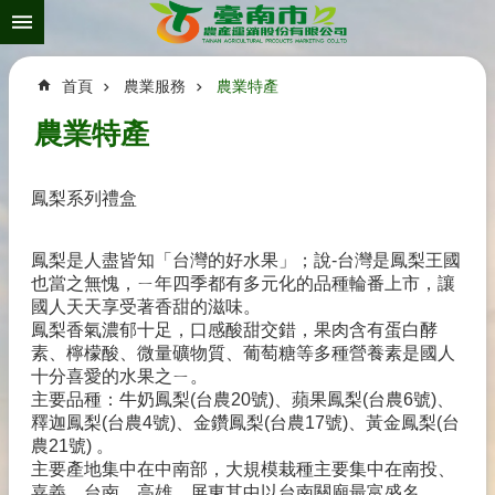
搜
跳到主要內容區塊
尋
進
階
首頁
農業服務
農業特產
搜
尋
農業特產
鳳梨系列禮盒
關
於
我
鳳梨是人盡皆知「台灣的好水果」；說-台灣是鳳梨王國
們
也當之無愧，ㄧ年四季都有多元化的品種輪番上市，讓
國人天天享受著香甜的滋味。
資
鳳梨香氣濃郁十足，口感酸甜交錯，果肉含有蛋白酵
訊
素、檸檬酸、微量礦物質、葡萄糖等多種營養素是國人
發
十分喜愛的水果之ㄧ。
佈
主要品種：牛奶鳳梨(台農20號)、蘋果鳳梨(台農6號)、
釋迦鳳梨(台農4號)、金鑽鳳梨(台農17號)、黃金鳳梨(台
相
農21號) 。
關
主要產地集中在中南部，大規模栽種主要集中在南投、
連
嘉義、台南、高雄、屏東其中以台南關廟最富盛名。