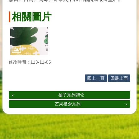
結
農
相關圖片
業
服
務
回
首
頁
修改時間：113-11-05
網
回上一頁
回最上面
站
導
覽
柚子系列禮盒
芒果禮盒系列
GOOGLE