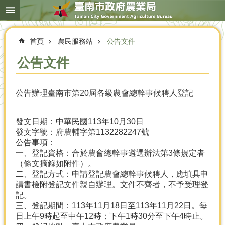
搜
跳到主要內容區塊
尋
進
階
首頁
農民服務站
公告文件
搜
尋
公告文件
公告辦理臺南市第20屆各級農會總幹事候聘人登記
本
局
簡
發文日期：中華民國113年10月30日
介
發文字號：府農輔字第1132282247號
公告事項：
農
一、登記資格：合於農會總幹事遴選辦法第3條規定者
業
（條文摘錄如附件）。
概
二、登記方式：申請登記農會總幹事候聘人，應填具申
況
請書檢附登記文件親自辦理。文件不齊者，不予受理登
記。
優
三、登記期間：113年11月18日至113年11月22日。每
選
日上午9時起至中午12時；下午1時30分至下午4時止。
農