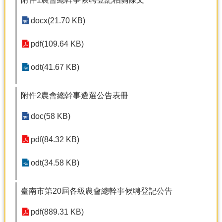
分
docx(21.70 KB)
類
檢
pdf(109.64 KB)
索
odt(41.67 KB)
回
首
頁
附件2農會總幹事遴選公告表冊
市
doc(58 KB)
府
首
頁
pdf(84.32 KB)
網
odt(34.58 KB)
站
導
臺南市第20屆各級農會總幹事候聘登記公告
覽
pdf(889.31 KB)