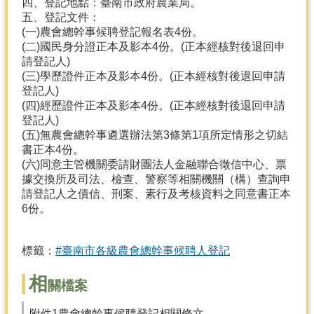
四、登記地點：臺南市政府農業局。
產
五、登記文件：
熱
(一)農會總幹事候聘登記報名表4份。
門
(二)國民身分證正本及影本4份。(正本經核對後退回申
資
請登記人)
訊
(三)學歷證件正本及影本4份。(正本經核對後退回申請
登記人)
農
(四)經歷證件正本及影本4份。(正本經核對後退回申請
民
登記人)
服
(五)無農會總幹事遴選辦法第3條第1項所定情形之切結
務
書正本4份。
站
(六)同意主管機關委請財團法人金融聯合徵信中心、票
據交換所及司法、檢查、警察等相關機關（構）查詢申
行
請登記人之債信、刑案、素行及考核資料之同意書正本
政
6份。
資
訊
標籤：
#臺南市各級農會總幹事候聘人登記
網
相
站
關檔案
導
覽
附件1農會總幹事候聘登記相關條文