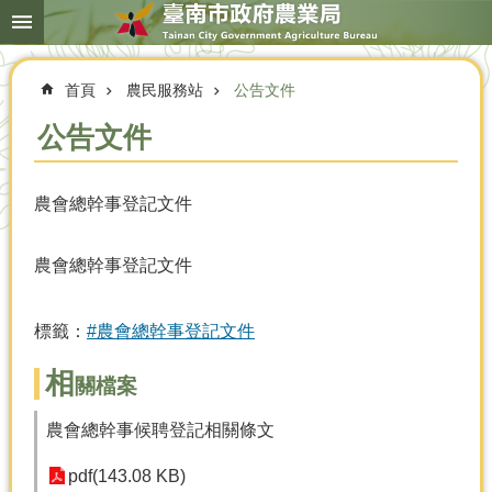
搜
跳到主要內容區塊
尋
進
階
首頁
農民服務站
公告文件
搜
尋
公告文件
農會總幹事登記文件
本
局
簡
農會總幹事登記文件
介
農
標籤：
#農會總幹事登記文件
業
概
相
關檔案
況
優
農會總幹事候聘登記相關條文
選
農
pdf(143.08 KB)