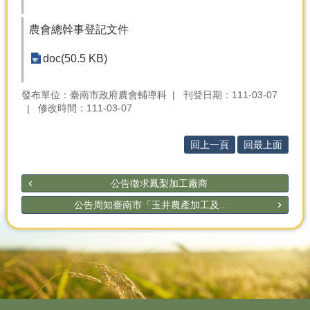
產
熱
農會總幹事登記文件
門
資
doc(50.5 KB)
訊
發布單位：臺南市政府農會輔導科
刊登日期：111-03-07
農
修改時間：111-03-07
民
服
務
回上一頁
回最上面
站
行
公告徵求鳳梨加工廠商
政
公告周知臺南市「玉井農產加工及...
資
訊
網
站
導
覽