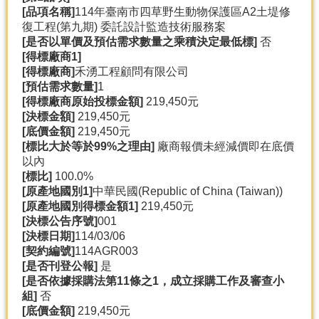
[
品項名稱]
114年臺南市四草野生動物保護區A2土堤修
復工程(第九期) 委託設計監造技術服務案
[
是否以單價及預估需求數量之乘積決定最低標]
否
[
得標廠商1]
[
得標廠商]
禾湧工程顧問有限公司
[
預估需求數量]
1
[
得標廠商原始投標金額]
219,450元
[
決標金額]
219,450元
[
底價金額]
219,450元
[
標比大於等於99%
之理由]
廠商報價未經減價即在底價
以內
[
標比]
100.0%
[
原產地國別1]
中華民國(Republic of China (Taiwan))
[
原產地國別得標金額1]
219,450元
[
決標公告序號]
001
[
決標日期]
114/03/06
[
契約編號]
114AGR003
[
是否刊登公報]
是
[
是否依據採購法第11
條之1
，成立採購工作及審查小
組]
否
[
底價金額]
219,450元