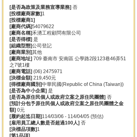
[
是否為政策及業務宣導業務]
否
[
投標廠商家數]
1
[
投標廠商1]
[
廠商代碼]
54079622
[
廠商名稱]
禾湧工程顧問有限公司
[
是否得標]
是
[
組織型態]
公司登記
[
廠商業別]
其他
[
廠商地址]
709 臺南市 安南區 公學路2段123巷46弄51
之7號1樓
[
廠商電話]
(06) 2475971
[
決標金額]
219,450元
[
得標廠商國別]
中華民國(Republic of China (Taiwan))
[
是否為中小企業]
是
[
是否為原住民個人或政府立案之原住民團體]
否
[
預計分包予原住民個人或政府立案之原住民團體之金
額]
0元
[
履約起迄日期]
114/03/06 - 114/04/05 (預估)
[
雇用員工總人數是否超過100
人]
否
[
決標品項數]
1
[
第1
品項]