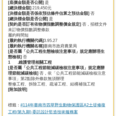
[
底價金額是否公開]
是
[
總決標金額]
219,450元
[
決標金額是否係依預估條件估算之預估金額]
否
[
總決標金額是否公開]
是
[
契約是否訂有依物價指數調整價金規定]
否，招標文件
未訂物價指數調整條款
履約時間短
[
履約執行機關代碼]
3.95.27
[
履約執行機關名稱]
臺南市政府農業局
[
是否屬「公共工程生態檢核注意事項」規定應辦理生
態檢核]
否
1 .
維護管理相關工程
[
是否屬「公共工程節能減碳檢核注意事項」規定應辦
理節能減碳檢核]
否，依「公共工程節能減碳檢核注意
事項」第2點除外條款無須辦理
整修工程、拆除工程、疏濬工程、結構補強工程
[
附加說明]
標籤：
#114年臺南市四草野生動物保護區A2土堤修復
工程(第九期) 委託設計監造技術服務案