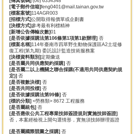
[
傳真號碼]
(06) 6334348
產
[
電子郵件信箱]
feng0401@mail.tainan.gov.tw
熱
[
標案案號]
114AGR003
門
[
招標方式]
公開取得報價單或企劃書
資
[
決標方式]
參考最有利標精神
訊
[
新增公告傳輸次數]
01
[
是否依據採購法第106
條第1
項第1
款辦理]
否
農
[
標案名稱]
114年臺南市四草野生動物保護區A2土堤修
民
復工程(第九期) 委託設計監造技術服務案
服
[
決標資料類別]
定期彙送
務
[
是否屬共同供應契約採購]
否
站
[
是否屬二以上機關之聯合採購(
不適用共同供應契約規
定)]
否
行
[
是否複數決標]
否
政
[
是否共同投標]
否
資
[
是否依據採購法第99
條]
否
訊
[
標的分類]
<勞務類> 8672 工程服務
[
是否屬統包]
否
[
是否應依公共工程專業技師簽證規則實施技師簽證]
網
否，本案經檢視上開勾選情形，實無須技師辦理簽證
站
導
[
是否屬國際競圖之採購]
否
覽