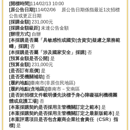
[
開標時間]
114/02/13 10:00
[
原公告日期]
114/02/06 原公告日期係指最近1次招標
分
公告或更正日期
類
[
採購金額]
231,000元
檢
[
採購金額級距]
未達公告金額
索
[
辦理方式]
自辦
回
[
本採購是否屬「具敏感性或國安(
含資安)
疑慮之業務範
首
疇」採購]
否
頁
[
本採購是否屬「涉及國家安全」採購]
否
[
預算金額是否公開]
是
市
[
預算金額]
231,000元
府
[
是否訂有底價]
是
首
[
是否受機關補助]
否
頁
[
履約地點]
臺南市(非原住民地區)
[
履約地點(
含地區)]
臺南市－安南區
網
[
是否於招標文件載明優先決標予身心障礙福利機構團
站
體或庇護工場]
否
導
[
本案採購契約是否採用主管機關訂定之範本]
是
覽
[
本案採購契約是否採用主管機關訂定之最新版範本]
是
[
本案評選項目是否包含廠商企業社會責任（CSR
）指
標]
是