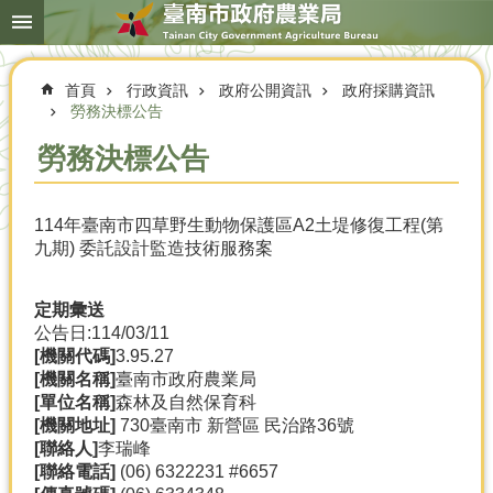
搜
跳到主要內容區塊
尋
進
階
首頁
行政資訊
政府公開資訊
政府採購資訊
搜
尋
勞務決標公告
勞務決標公告
本
114年臺南市四草野生動物保護區A2土堤修復工程(第
局
九期) 委託設計監造技術服務案
簡
介
定期彙送
農
公告日:114/03/11
業
[
機關代碼]
3.95.27
概
[
機關名稱]
臺南市政府農業局
況
[
單位名稱]
森林及自然保育科
[
機關地址]
730臺南市 新營區 民治路36號
優
[
聯絡人]
李瑞峰
選
[
聯絡電話]
(06) 6322231 #6657
農