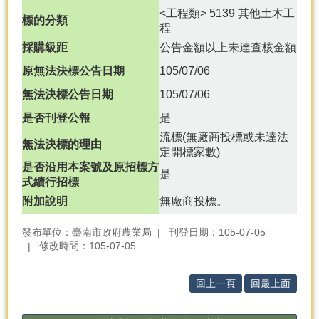
<工程類> 5139 其他土木工
標的分類
分
程
類
採購級距
公告金額以上未達查核金額
檢
索
原無法決標公告日期
105/07/06
無法決標公告日期
105/07/06
回
首
是否刊登公報
是
頁
流標(無廠商投標或未達法
無法決標的理由
定開標家數)
市
是否沿用本案號及原招標方
府
是
式續行招標
首
頁
附加說明
無廠商投標。
網
發布單位：臺南市政府農業局
刊登日期：105-07-05
站
修改時間：105-07-05
導
覽
回上一頁
回最上面