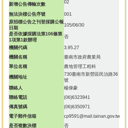
產
02
新增公告傳輸次數
熱
無法決標公告序號
001
門
原招標公告之刊登採購公報
資
105/06/30
日期
訊
是否依據採購法第106條第
否
1項第1款辦理
農
民
機關代碼
3.95.27
服
機關名稱
臺南市政府農業局
務
站
單位名稱
農地管理工程科
730臺南市新營區民治路36
行
機關地址
號
政
資
聯絡人
楊偉豪
訊
聯絡電話
(06)6323941
傳真號碼
(06)6350971
網
站
電子郵件信箱
cp9591@mail.tainan.gov.tw
導
是否複數決標
否
覽