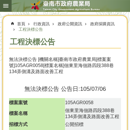
搜
跳到主要內容區塊
尋
進
階
首頁
行政資訊
政府公開資訊
政府採購資訊
搜
尋
工程決標公告
工程決標公告
本
無法決標公告 [機關名稱]臺南市政府農業局[標案案
局
號]105AGR0058[標案名稱]佃東里海佃路四段388巷
簡
134弄側溝及路面改善工程
介
農
無法決標公告
公告日:105/07/06
業
概
況
標案案號
105AGR0058
佃東里海佃路四段388巷
優
標案名稱
134弄側溝及路面改善工程
選
招標方式
公開招標
農