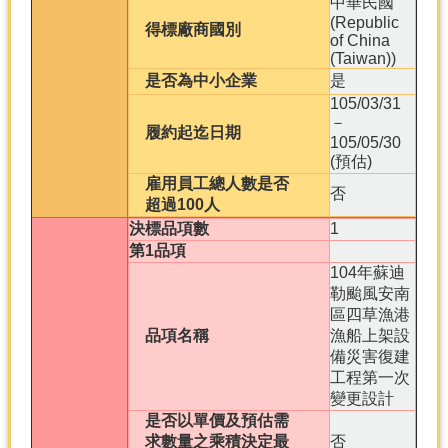
中華民國
(Republic
得標廠商國別
of China
(Taiwan))
是否為中小企業
是
105/03/31
－
履約起迄日期
105/05/30
(預估)
雇用員工總人數是否
否
超過100人
決標品項數
1
第1品項
104年蘇迪
勒颱風安南
區四草漁港
品項名稱
漁船上架設
備災害復建
工程第一次
變更設計
是否以單價及預估需
求數量之乘積決定最
否