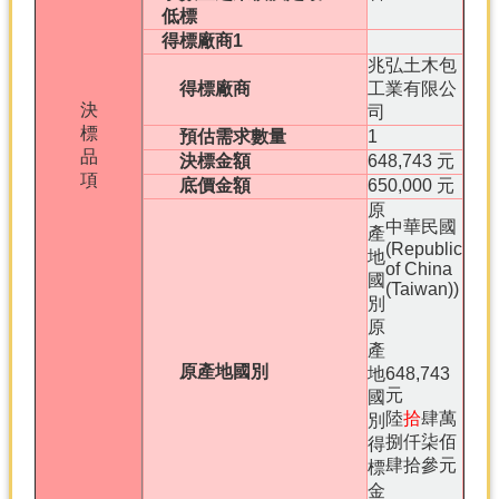
低標
得標廠商1
兆弘土木包
得標廠商
工業有限公
決
司
標
預估需求數量
1
品
決標金額
648,743 元
項
底價金額
650,000 元
原
中華民國
產
(Republic
地
of China
國
(Taiwan))
別
原
產
原產地國別
地
648,743
元
國
陸
拾
肆萬
別
捌仟柒佰
得
肆拾參元
標
金