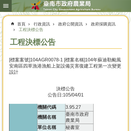
搜
跳到主要內容區塊
尋
進
階
首頁
行政資訊
政府公開資訊
政府採購資訊
搜
尋
工程決標公告
工程決標公告
本
[標案案號]104AGR0078-1 [標案名稱]104年蘇迪勒颱風
局
安南區四草漁港漁船上架設備災害復建工程第一次變更
簡
設計
介
農
決標公告
業
公告日:105/04/01
概
況
機關代碼
3.95.27
優
臺南市政府
機關名稱
選
農業局
農
單位名稱
秘書室