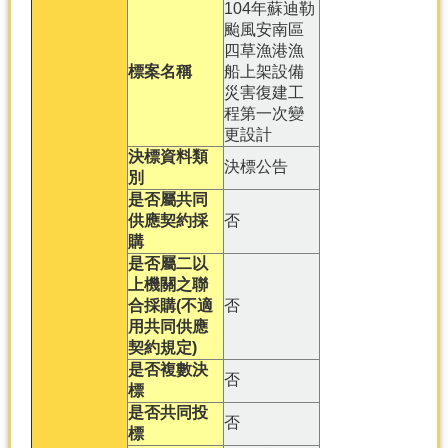
104年蘇迪勒
颱風安南區
分
四草漁港漁
類
標案名稱
船上架設備
檢
災害復建工
索
程第一次變
更設計
回
決標資料類
首
決標公告
別
頁
是否屬共同
市
供應契約採
否
府
購
首
是否屬二以
頁
上機關之聯
合採購(不適
否
網
用共同供應
站
契約規定)
導
是否複數決
否
覽
標
是否共同投
否
標