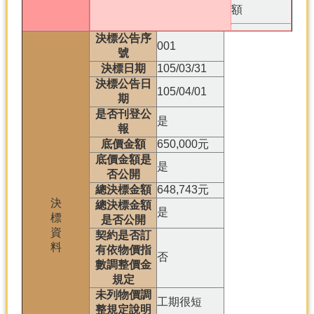
額
決標公告序
001
號
決標日期
105/03/31
決標公告日
105/04/01
期
是否刊登公
是
報
底價金額
650,000元
底價金額是
是
否公開
總決標金額
648,743元
決
總決標金額
是
標
是否公開
資
契約是否訂
料
有依物價指
否
數調整價金
規定
未列物價調
工期很短
整規定說明