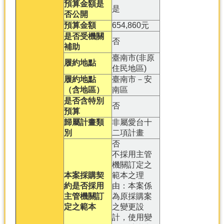
預算金額是
是
否公開
預算金額
654,860元
是否受機關
否
補助
臺南市(非原
履約地點
住民地區)
履約地點
臺南市－安
（含地區）
南區
是否含特別
否
預算
歸屬計畫類
非屬愛台十
別
二項計畫
否
不採用主管
機關訂定之
本案採購契
範本之理
約是否採用
由：本案係
主管機關訂
為原採購案
定之範本
之變更設
計，使用變