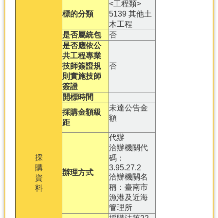
<工程類>
標的分類
5139 其他土
木工程
是否屬統包
否
是否應依公
共工程專業
技師簽證規
否
則實施技師
簽證
開標時間
未達公告金
採購金額級
額
距
代辦
洽辦機關代
採
碼：
購
3.95.27.2
辦理方式
洽辦機關名
資
稱：臺南市
料
漁港及近海
管理所