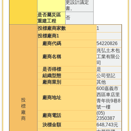
更設計議定
書。
是否屬災區
否
重建工程
投標廠商家數
1
投標廠商1
廠商代碼
54220826
兆弘土木包
廠商名稱
工業有限公
司
是否得標
是
組織型態
公司登記
廠商業別
其他
600嘉義市
西區車店里
廠商地址
投
青年街9巷8
標
號一樓
廠
(05)
廠商電話
商
2350387
決標金額
648,743元