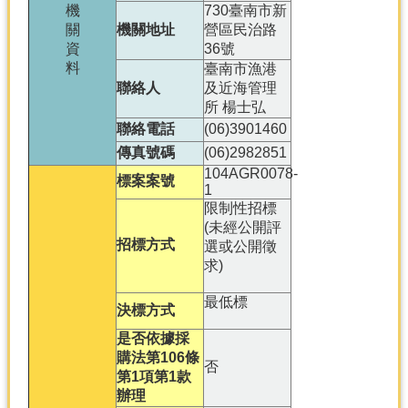
產
機
730臺南市新
關
機關地址
營區民治路
熱
資
36號
門
料
臺南市漁港
資
聯絡人
及近海管理
訊
所 楊士弘
聯絡電話
(06)3901460
農
民
傳真號碼
(06)2982851
服
104AGR0078-
標案案號
務
1
站
限制性招標
(未經公開評
行
招標方式
選或公開徵
政
求)
資
訊
最低標
決標方式
是否依據採
網
購法第106條
否
站
第1項第1款
導
辦理
覽