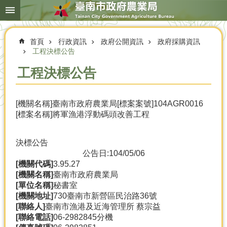
搜
跳到主要內容區塊
尋
進
階
首頁
行政資訊
政府公開資訊
政府採購資訊
搜
尋
工程決標公告
工程決標公告
本
[機關名稱]臺南市政府農業局[標案案號]104AGR0016
局
[標案名稱]將軍漁港浮動碼頭改善工程
簡
介
決標公告
農
公告日:104/05/06
業
[機關代碼]
3.95.27
概
[機關名稱]
臺南市政府農業局
況
[單位名稱]
秘書室
[機關地址]
730臺南市新營區民治路36號
優
[聯絡人]
臺南市漁港及近海管理所 蔡宗益
選
[聯絡電話]
06-2982845分機
農