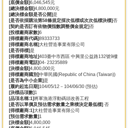
[底價金額]
6,046,545元
[總決標金額]
4,800,000元
[總決標金額是否公開]
是
[是否依採購法第58條規定採次低標或次次低標決標]
否
[契約是否訂有依物價指數調整價金規定]
否
[投標廠商家數]
6
[得標廠商代碼]
89333733
[得標廠商名稱]
大柱營造事業有限公司
[是否得標]
是
[得標廠商地址]
403臺中市西區 中興里公益路132號9樓
[得標廠商電話]
04-
23235889
[決標金額]
4,800,000元
[得標廠商國別]
中華民國(Republic of China (Taiwan))
[是否為中小企業]
是
[履約起迄日期]
104/05/12－104/06/30 (預估)
[決標品項數]
1
[品項名稱:1]
將軍漁港浮動碼頭改善工程
[是否以單價及預估需求數量之乘積決定最低標]
否
[得標廠商:1]
大柱營造事業有限公司
[預估需求數量]
1
[決標金額]
4,800,000