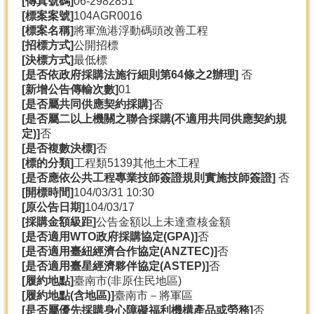
[傳真號碼]
06-2982851
產
[標案案號]
104AGR0016
熱
[標案名稱]
將軍漁港浮動碼頭改善工程
門
[招標方式]
公開招標
資
[決標方式]
最低標
訊
[是否依政府採購法施行細則第64條之2辦理]
否
[新增公告傳輸次數]
01
農
[是否屬共同供應契約採購]
否
民
[是否屬二以上機關之聯合採購(不適用共同供應契約規
服
定)]
否
務
[是否複數決標]
否
站
[標的分類]
工程類5139其他土木工程
[是否應依公共工程專業技師簽證規則實施技師簽證]
否
行
[開標時間]
104/03/31 10:30
政
[原公告日期]
104/03/17
資
[採購金額級距]
公告金額以上未達查核金額
訊
[是否適用WTO政府採購協定(GPA)]
否
[是否適用臺紐經濟合作協定(ANZTEC)]
否
[是否適用臺星經濟夥伴協定(ASTEP)]
否
網
[履約地點]
臺南市(非原住民地區)
站
[履約地點(含地區)]
臺南市－將軍區
導
[是否屬優先採購身心障礙福利機構產品或勞務]
否
覽