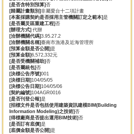
[是否含特別預算]
否
分
[歸屬計畫類別]
非屬愛台十二項計畫
類
[本案採購契約是否採用主管機關訂定之範本]
是
檢
[是否屬災區重建工程]
否
索
[辦理方式]
代辦
[洽辦機關代碼]
3.95.27.2
回
[洽辦機關名稱]
臺南市漁港及近海管理所
首
[預算金額是否公開]
是
頁
[預算金額]
6,572,332元
[是否受機關補助]
否
市
[是否屬統包]
否
府
[決標公告序號]
001
首
[決標日期]
104/05/05
頁
[決標公告日期]
104/05/06
[契約編號]
104AGR0016
網
[是否刊登公報]
是
站
[招標文件是否包括使用建築資訊建模BIM(Building
導
Information Modeling)之技術]
否
覽
[得標廠商是否提出運用BIM技術]
否
[是否訂有底價]
是
[底價金額是否公開]
是