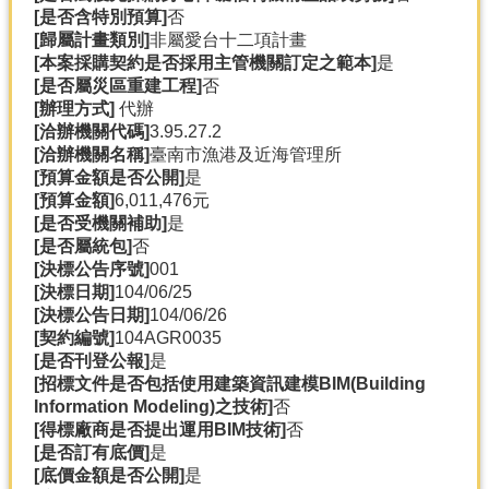
[是否含特別預算]
否
分
[歸屬計畫類別]
非屬愛台十二項計畫
類
[本案採購契約是否採用主管機關訂定之範本]
是
檢
[是否屬災區重建工程]
否
索
[辦理方式]
代辦
[洽辦機關代碼]
3.95.27.2
回
[洽辦機關名稱]
臺南市漁港及近海管理所
首
[預算金額是否公開]
是
頁
[預算金額]
6,011,476元
[是否受機關補助]
是
市
[是否屬統包]
否
府
[決標公告序號]
001
首
[決標日期]
104/06/25
頁
[決標公告日期]
104/06/26
[契約編號]
104AGR0035
網
[是否刊登公報]
是
站
[招標文件是否包括使用建築資訊建模BIM(Building
導
Information Modeling)之技術]
否
覽
[得標廠商是否提出運用BIM技術]
否
[是否訂有底價]
是
[底價金額是否公開]
是