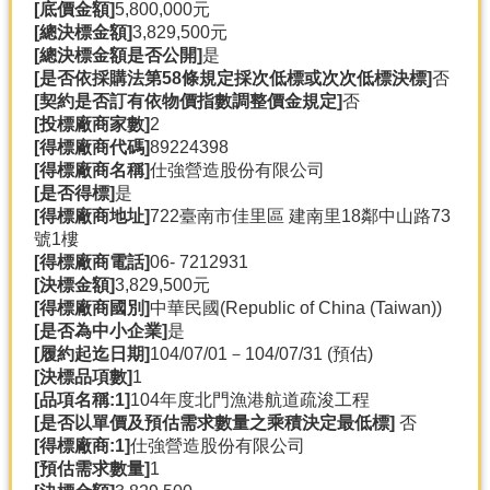
[底價金額]
5,800,000元
[總決標金額]
3,829,500元
[總決標金額是否公開]
是
[是否依採購法第58條規定採次低標或次次低標決標]
否
[契約是否訂有依物價指數調整價金規定]
否
[投標廠商家數]
2
[得標廠商代碼]
89224398
[得標廠商名稱]
仕強營造股份有限公司
[是否得標]
是
[得標廠商地址]
722臺南市佳里區 建南里18鄰中山路73
號1樓
[得標廠商電話]
06-
7212931
[決標金額]
3,829,500元
[得標廠商國別]
中華民國(Republic of China (Taiwan))
[是否為中小企業]
是
[履約起迄日期]
104/07/01－104/07/31 (預估)
[決標品項數]
1
[品項名稱:1]
104年度北門漁港航道疏浚工程
[是否以單價及預估需求數量之乘積決定最低標]
否
[得標廠商:1]
仕強營造股份有限公司
[預估需求數量]
1