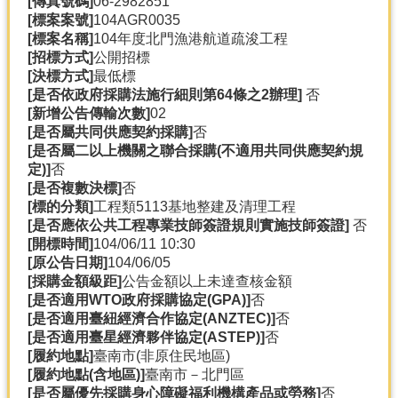
[傳真號碼]
06-2982851
產
[標案案號]
104AGR0035
熱
[標案名稱]
104年度北門漁港航道疏浚工程
門
[招標方式]
公開招標
資
[決標方式]
最低標
訊
[是否依政府採購法施行細則第64條之2辦理]
否
[新增公告傳輸次數]
02
農
[是否屬共同供應契約採購]
否
民
[是否屬二以上機關之聯合採購(不適用共同供應契約規
服
定)]
否
務
[是否複數決標]
否
站
[標的分類]
工程類5113基地整建及清理工程
[是否應依公共工程專業技師簽證規則實施技師簽證]
否
行
[開標時間]
104/06/11 10:30
政
[原公告日期]
104/06/05
資
[採購金額級距]
公告金額以上未達查核金額
訊
[是否適用WTO政府採購協定(GPA)]
否
[是否適用臺紐經濟合作協定(ANZTEC)]
否
[是否適用臺星經濟夥伴協定(ASTEP)]
否
網
[履約地點]
臺南市(非原住民地區)
站
[履約地點(含地區)]
臺南市－北門區
導
[是否屬優先採購身心障礙福利機構產品或勞務]
否
覽