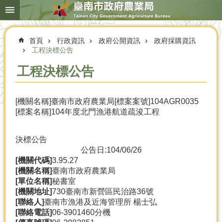
搜
跳到主要內容區塊
尋
進
階
首頁
行政資訊
政府公開資訊
政府採購資訊
搜
尋
工程決標公告
工程決標公告
本
[機關名稱]臺南市政府農業局[標案案號]104AGR0035
局
[標案名稱]104年度北門漁港航道疏浚工程
簡
介
決標公告
農
公告日:104/06/26
業
[機關代碼]
3.95.27
概
[機關名稱]
臺南市政府農業局
況
[單位名稱]
秘書室
[機關地址]
730臺南市新營區民治路36號
優
[聯絡人]
臺南市漁港及近海管理所 楊士弘
選
[聯絡電話]
06-3901460分機
農