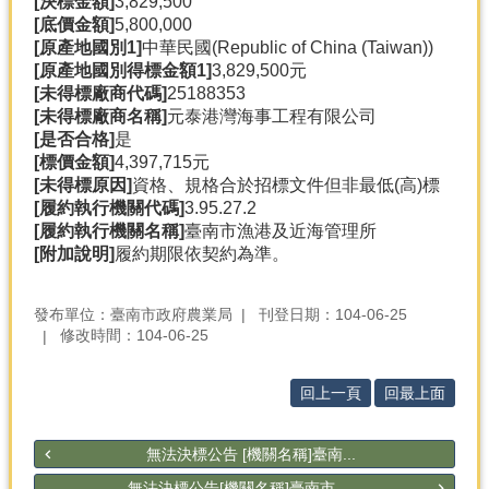
[決標金額]
3,829,500
[底價金額]
5,800,000
[原產地國別1]
中華民國(Republic of China (Taiwan))
[原產地國別得標金額1]
3,829,500元
[未得標廠商代碼]
25188353
[未得標廠商名稱]
元泰港灣海事工程有限公司
[是否合格]
是
[標價金額]
4,397,715元
[未得標原因]
資格、規格合於招標文件但非最低(高)標
[履約執行機關代碼]
3.95.27.2
[履約執行機關名稱]
臺南市漁港及近海管理所
[附加說明]
履約期限依契約為準。
發布單位：臺南市政府農業局
刊登日期：104-06-25
修改時間：104-06-25
回上一頁
回最上面
無法決標公告 [機關名稱]臺南...
無法決標公告[機關名稱]臺南市...