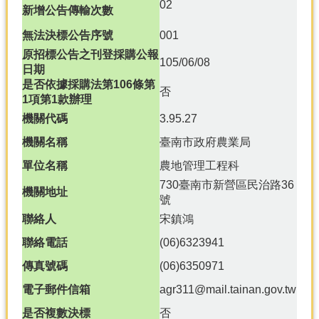
產
02
新增公告傳輸次數
熱
無法決標公告序號
001
門
原招標公告之刊登採購公報
資
105/06/08
日期
訊
是否依據採購法第106條第
否
1項第1款辦理
農
民
機關代碼
3.95.27
服
機關名稱
臺南市政府農業局
務
站
單位名稱
農地管理工程科
730臺南市新營區民治路36
行
機關地址
號
政
資
聯絡人
宋鎮鴻
訊
聯絡電話
(06)6323941
傳真號碼
(06)6350971
網
站
電子郵件信箱
agr311@mail.tainan.gov.tw
導
是否複數決標
否
覽