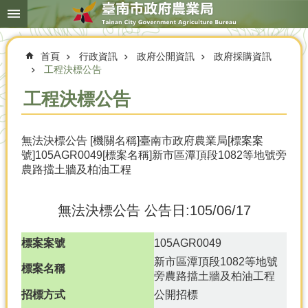
搜
跳到主要內容區塊
尋
進
階
首頁
行政資訊
政府公開資訊
政府採購資訊
搜
尋
工程決標公告
工程決標公告
本
無法決標公告 [機關名稱]臺南市政府農業局[標案案
局
號]105AGR0049[標案名稱]新市區潭頂段1082等地號旁
簡
農路擋土牆及柏油工程
介
農
無法決標公告
公告日:105/06/17
業
概
況
標案案號
105AGR0049
新市區潭頂段1082等地號
優
標案名稱
旁農路擋土牆及柏油工程
選
招標方式
公開招標
農