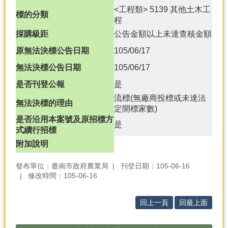
<工程類> 5139 其他土木工
標的分類
分
程
類
採購級距
公告金額以上未達查核金額
檢
索
原無法決標公告日期
105/06/17
無法決標公告日期
105/06/17
回
首
是否刊登公報
是
頁
流標(無廠商投標或未達法
無法決標的理由
定開標家數)
市
是否沿用本案號及原招標方
府
是
式續行招標
首
頁
附加說明
網
發布單位：臺南市政府農業局
刊登日期：105-06-16
站
修改時間：105-06-16
導
覽
回上一頁
回最上面