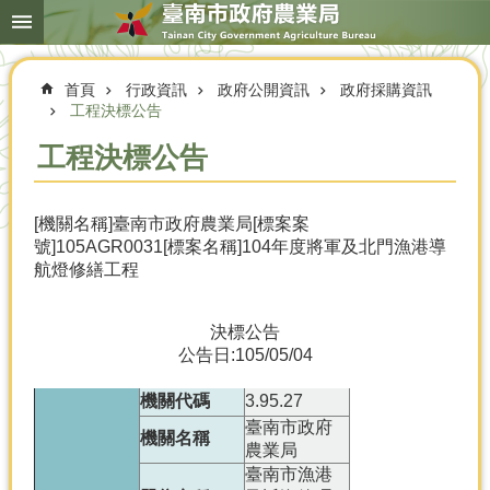
搜
跳到主要內容區塊
尋
進
階
首頁
行政資訊
政府公開資訊
政府採購資訊
搜
尋
工程決標公告
工程決標公告
本
[機關名稱]臺南市政府農業局[標案案
局
號]105AGR0031[標案名稱]104年度將軍及北門漁港導
簡
航燈修繕工程
介
農
決標公告
業
公告日:105/05/04
概
況
機關代碼
3.95.27
優
臺南市政府
機關名稱
選
農業局
農
臺南市漁港