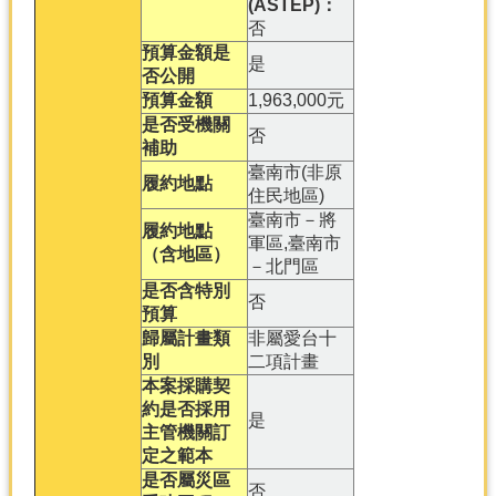
(ASTEP)：
否
預算金額是
是
否公開
預算金額
1,963,000元
是否受機關
否
補助
臺南市(非原
履約地點
住民地區)
臺南市－將
履約地點
軍區,臺南市
（含地區）
－北門區
是否含特別
否
預算
歸屬計畫類
非屬愛台十
別
二項計畫
本案採購契
約是否採用
是
主管機關訂
定之範本
是否屬災區
否