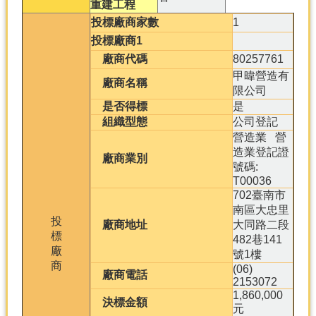
重建工程
投標廠商家數
1
投標廠商1
廠商代碼
80257761
甲暐營造有
廠商名稱
限公司
是否得標
是
組織型態
公司登記
營造業 營
造業登記證
廠商業別
號碼:
T00036
702臺南市
南區大忠里
投
廠商地址
大同路二段
標
482巷141
廠
號1樓
商
(06)
廠商電話
2153072
1,860,000
決標金額
元