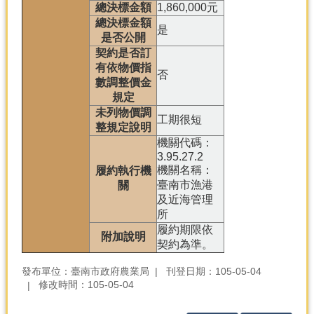
總決標金額
1,860,000元
總決標金額
是
是否公開
契約是否訂
有依物價指
否
數調整價金
規定
未列物價調
工期很短
整規定說明
機關代碼：
3.95.27.2
機關名稱：
履約執行機
臺南市漁港
關
及近海管理
所
履約期限依
附加說明
契約為準。
發布單位：臺南市政府農業局
刊登日期：105-05-04
修改時間：105-05-04