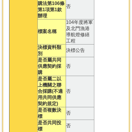
購法第106條
否
第1項第1款
分
辦理
類
104年度將軍
檢
及北門漁港
索
標案名稱
導航燈修繕
回
工程
首
決標資料類
決標公告
頁
別
是否屬共同
市
供應契約採
否
府
購
首
是否屬二以
頁
上機關之聯
合採購(不適
否
網
用共同供應
站
契約規定)
導
是否複數決
否
覽
標
是否共同投
否
標