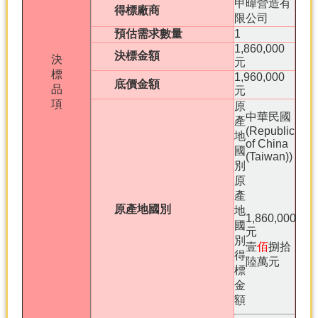
甲暐營造有
得標廠商
限公司
預估需求數量
1
1,860,000
決標金額
決
元
標
1,960,000
底價金額
品
元
項
原
中華民國
產
(Republic
地
of China
國
(Taiwan))
別
原
產
原產地國別
地
1,860,000
國
元
別
壹
佰
捌拾
得
陸萬元
標
金
額