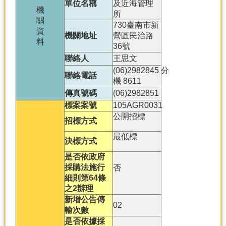
產
單位名稱
及近海管理
機
所
關
熱
730臺南市新
資
門
機關地址
營區民治路
料
資
36號
訊
聯絡人
王思文
(06)2982845 分
農
聯絡電話
機 8611
民
傳真號碼
(06)2982851
服
務
標案案號
105AGR0031
站
公開招標
招標方式
行
最低標
決標方式
政
資
是否依政府
訊
採購法施行
否
細則第64條
之2辦理
網
新增公告傳
站
02
輸次數
導
是否依據採
覽