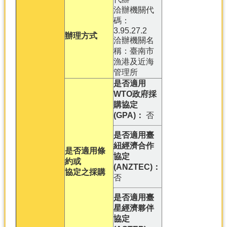
洽辦機關代
碼：
3.95.27.2
辦理方式
洽辦機關名
稱：臺南市
漁港及近海
管理所
是否適用
WTO政府採
購協定
(GPA)：
否
是否適用臺
紐經濟合作
是否適用條
協定
約或
(ANZTEC)：
協定之採購
否
是否適用臺
星經濟夥伴
協定