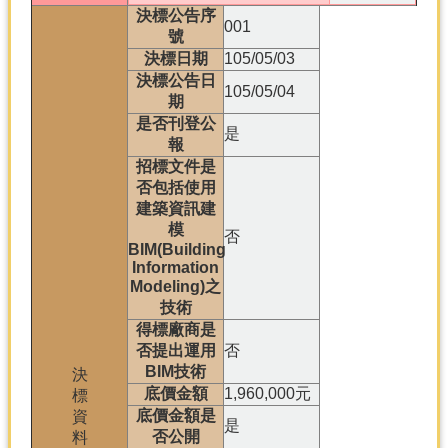
決標公告序
001
號
決標日期
105/05/03
決標公告日
105/05/04
期
是否刊登公
是
報
招標文件是
否包括使用
建築資訊建
模
否
BIM(Building
Information
Modeling)之
技術
得標廠商是
否提出運用
否
BIM技術
決
底價金額
1,960,000元
標
底價金額是
資
是
否公開
料