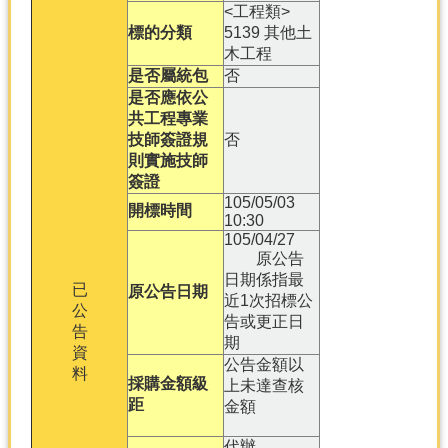
<工程類>
標的分類
5139 其他土
木工程
是否屬統包
否
是否應依公
共工程專業
技師簽證規
否
則實施技師
簽證
105/05/03
開標時間
10:30
105/04/27
原公告
日期係指最
已
原公告日期
近1次招標公
公
告或更正日
告
期
資
公告金額以
料
採購金額級
上未達查核
距
金額
代辦