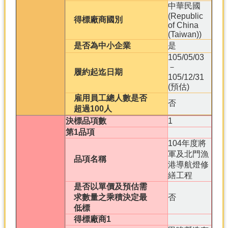
中華民國
(Republic
得標廠商國別
of China
(Taiwan))
是否為中小企業
是
105/05/03
－
履約起迄日期
105/12/31
(預估)
雇用員工總人數是否
否
超過100人
決標品項數
1
第1品項
104年度將
軍及北門漁
品項名稱
港導航燈修
繕工程
是否以單價及預估需
求數量之乘積決定最
否
低標
得標廠商1