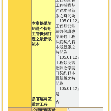
工程類統包
工程採購契
約範本最新
版之時間為
「105.01.12」
本案採購契
工程類節能
約是否採用
績效保證專
主管機關訂
案統包工程
定之最新版
採購契約範
範本
本最新版之
時間為
「105.01.12」
工程類災害
搶險搶修開
口契約範本
最新版之時
間為
「105.01.12」
是
是否屬災區
否
重建工程
投標廠商家數
3