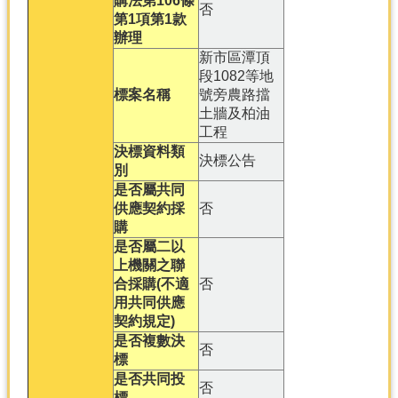
購法第106條
否
第1項第1款
分
辦理
類
新市區潭頂
檢
段1082等地
索
標案名稱
號旁農路擋
土牆及柏油
回
工程
首
決標資料類
頁
決標公告
別
是否屬共同
市
供應契約採
否
府
購
首
是否屬二以
頁
上機關之聯
合採購(不適
否
網
用共同供應
站
契約規定)
導
是否複數決
覽
否
標
是否共同投
否
標