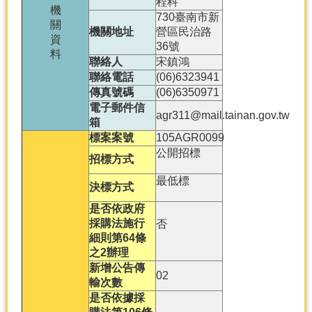
程科
產
機
730臺南市新
關
熱
機關地址
營區民治路
資
門
36號
料
資
聯絡人
宋鎮鴻
訊
聯絡電話
(06)6323941
傳真號碼
(06)6350971
農
電子郵件信
民
agr311@mail.tainan.gov.tw
箱
服
標案案號
105AGR0099
務
公開招標
站
招標方式
最低標
行
決標方式
政
是否依政府
資
採購法施行
否
訊
細則第64條
之2辦理
網
新增公告傳
02
站
輸次數
導
是否依據採
覽