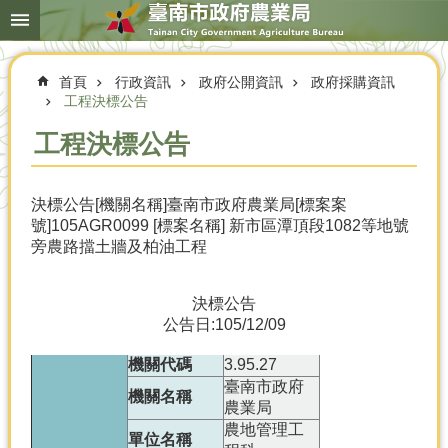
搜
跳到主要內容區塊
尋
進
階
首頁
行政資訊
政府公開資訊
政府採購資訊
搜
尋
工程決標公告
工程決標公告
本
決標公告[機關名稱]臺南市政府農業局[標案案
局
號]105AGR0099 [標案名稱] 新市區潭頂段1082等地號
簡
旁農路擋土牆及柏油工程
介
農
決標公告
業
公告日:105/12/09
概
況
機關代碼
3.95.27
臺南市政府
優
機關名稱
農業局
選
農地管理工
農
單位名稱