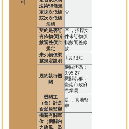
料
法第58條規
定採次低標
否
或次次低標
決標
契約是否訂
否 ，招標文
有依物價指
件未訂物價
數調整價金
指數調整條
規定
款
未列物價調
工期很短
整規定說明
機關代碼：
3.95.27
履約執行機
機關名稱：
關
臺南市政府
農業局
機關主
是 ，實地監
（會）計是
辦
否派員監辦
機關有關單
位（機關內
之政風、監