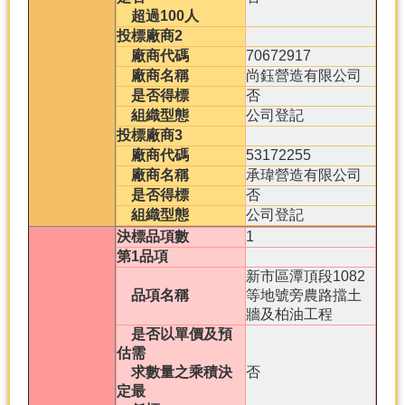
超過100人
投標廠商2
廠商代碼
70672917
廠商名稱
尚鈺營造有限公司
是否得標
否
組織型態
公司登記
投標廠商3
廠商代碼
53172255
廠商名稱
承瑋營造有限公司
是否得標
否
組織型態
公司登記
決標品項數
1
第1品項
新市區潭頂段1082
品項名稱
等地號旁農路擋土
牆及柏油工程
是否以單價及預
估需
求數量之乘積決
否
定最