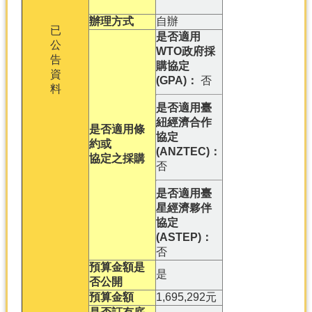
辦理方式
自辦
已
是否適用
公
WTO政府採
告
購協定
資
(GPA)：
否
料
是否適用臺
紐經濟合作
是否適用條
協定
約或
(ANZTEC)：
協定之採購
否
是否適用臺
星經濟夥伴
協定
(ASTEP)：
否
預算金額是
是
否公開
預算金額
1,695,292元