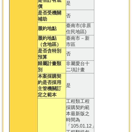
是否訂有底
是
價
是否受機關
否
補助
臺南市(非原
履約地點
住民地區)
履約地點
臺南市－新
（含地區）
市區
是否含特別
否
預算
歸屬計畫類
非屬愛台十
別
二項計畫
本案採購契
約是否採用
是
主管機關訂
定之範本
工程類工程
採購契約範
本最新版之
時間為
「105.01.12」