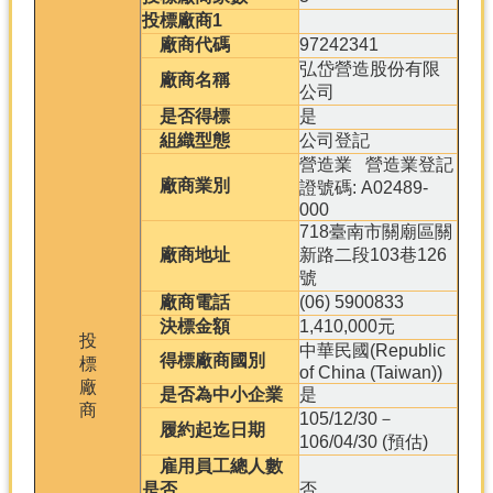
投標廠商1
廠商代碼
97242341
弘岱營造股份有限
廠商名稱
公司
是否得標
是
組織型態
公司登記
營造業 營造業登記
廠商業別
證號碼: A02489-
000
718臺南市關廟區關
廠商地址
新路二段103巷126
號
廠商電話
(06) 5900833
決標金額
1,410,000元
投
中華民國(Republic
得標廠商國別
標
of China (Taiwan))
廠
是否為中小企業
是
商
105/12/30－
履約起迄日期
106/04/30 (預估)
雇用員工總人數
是否
否