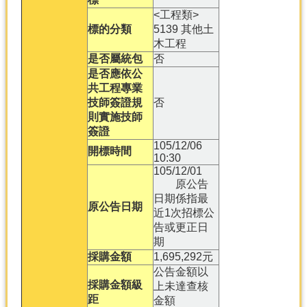
<工程類>
標的分類
5139 其他土
木工程
是否屬統包
否
是否應依公
共工程專業
技師簽證規
否
則實施技師
簽證
105/12/06
開標時間
10:30
105/12/01
原公告
日期係指最
原公告日期
近1次招標公
告或更正日
期
採購金額
1,695,292元
公告金額以
採購金額級
上未達查核
距
金額