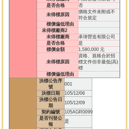
是否合格
否
價格文件未附或不
未得標原因
符合規定
標價偏低理由
未得標廠商2
未得標廠商
承瑋營造有限公司
是否合格
是
標價金額
1,580,000 元
資格、規格合於招
未得標原因
標文件但非最低(高)
標
標價偏低理由
決標公告序
001
號
決標日期
105/12/06
決標公告日
105/12/09
期
契約編號
105AGR0099
是否刊登公
是
報