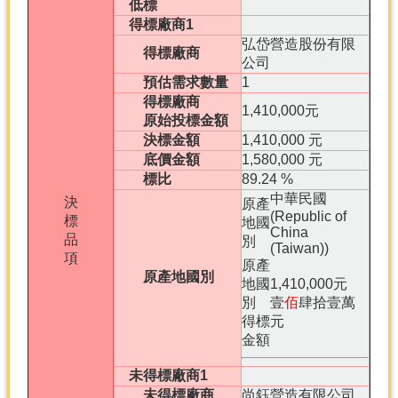
低標
得標廠商1
弘岱營造股份有限
得標廠商
公司
預估需求數量
1
得標廠商
1,410,000元
原始投標金額
決標金額
1,410,000 元
底價金額
1,580,000 元
標比
89.24 %
中華民國
決
原產
(Republic of
標
地國
China
品
別
(Taiwan))
項
原產
原產地國別
地國
1,410,000元
別
壹
佰
肆拾壹萬
得標
元
金額
未得標廠商1
未得標廠商
尚鈺營造有限公司