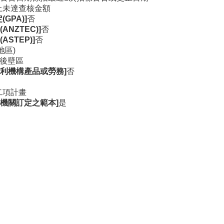
上未達查核金額
GPA)]
否
NZTEC)]
否
STEP)]
否
地區)
後壁區
利機構產品或勞務]
否
二項計畫
機關訂定之範本]
是