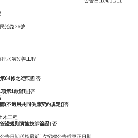
公告日:104/11/11
局
民治路36號
前排水溝改善工程
64條之2辦理]
否
1項第1款辦理]
否
否
購(不適用共同供應契約規定)]
否
他土木工程
簽證規則實施技師簽證]
否
04 原公告日期係指最近1次招標公告或更正日期