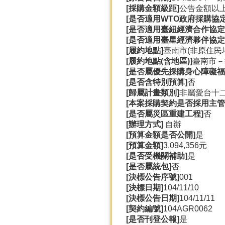
[採購金額級距]
公告金額以
[是否適用WTO政府採購協定(
[是否適用臺紐經濟合作協定(A
[是否適用臺星經濟夥伴協定(A
[履約地點]
臺南市(非原住民
[履約地點(含地區)]
臺南市－
[是否屬優先採購身心障礙福
[是否含特別預算]
否
[歸屬計畫類別]
非屬愛台十
[本案採購契約是否採用主管
[是否屬災區重建工程]
否
[辦理方式]
自辦
[預算金額是否公開]
是
[預算金額]
3,094,356元
[是否受機關補助]
是
[是否屬統包]
否
[決標公告序號]
001
[決標日期]
104/11/10
[決標公告日期]
104/11/11
[契約編號]
104AGR0062
[是否刊登公報]
是