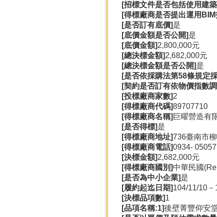
[招標文件是否包括使用建築資訊建模B
[得標廠商是否提出運用BIM
[是否訂有底價]
是
[底價金額是否公開]
是
[底價金額]
2,800,000元
[總決標金額]
2,682,000元
[總決標金額是否公開]
是
[是否依採購法第58條規定
[契約是否訂有依物價指數調
[投標廠商家數]
2
[得標廠商代碼]
89707710
[得標廠商名稱]
巨曜營造有
[是否得標]
是
[得標廠商地址]
736臺南市
[得標廠商電話]
0934-
05057
[決標金額]
2,682,000元
[得標廠商國別]
中華民國(Repub
[是否為中小企業]
是
[履約起迄日期]
104/11/10－
[決標品項數]
1
[品項名稱:1]
後壁菁豐仰安