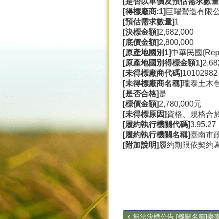
[是否以單價及預估需求數量
[得標廠商:1]
巨曜營造有限
[預估需求數量]
1
[決標金額]
2,682,000
[底價金額]
2,800,000
[原產地國別1]
中華民國(Republ
[原產地國別得標金額1]
2,6
[未得標廠商代碼]
10102982
[未得標廠商名稱]
瓏泰土木
[是否合格]
是
[標價金額]
2,780,000元
[未得標原因]
資格、規格合於
[履約執行機關代碼]
3.95.27
[履約執行機關名稱]
臺南市
[附加說明]
履約期限依契約
無法決標公告 [機關名稱]臺南.