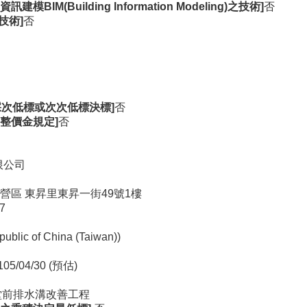
IM(Building Information Modeling)之技術]
否
技術]
否
採次低標或次次低標決標]
否
整價金規定]
否
限公司
柳營區 東昇里東昇一街49號1樓
7
lic of China (Taiwan))
105/04/30 (預估)
堂前排水溝改善工程