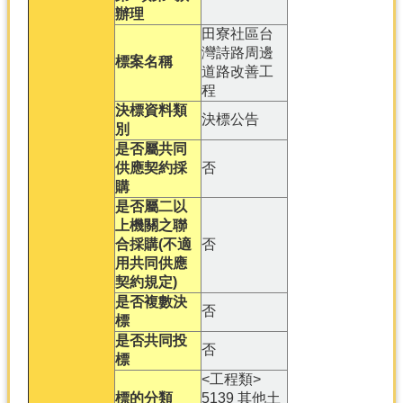
辦理
分
田寮社區台
類
灣詩路周邊
標案名稱
檢
道路改善工
索
程
決標資料類
決標公告
回
別
首
是否屬共同
頁
供應契約採
否
購
市
是否屬二以
府
上機關之聯
首
合採購(不適
否
頁
用共同供應
契約規定)
網
是否複數決
站
否
標
導
是否共同投
覽
否
標
<工程類>
標的分類
5139 其他土