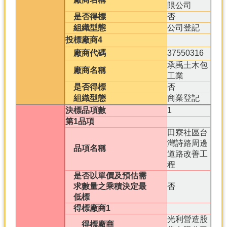
限公司
是否得標
否
組織型態
公司登記
投標廠商4
廠商代碼
37550316
承禹土木包
廠商名稱
工業
是否得標
否
組織型態
商業登記
決標品項數
1
第1品項
田寮社區台
灣詩路周邊
品項名稱
道路改善工
程
是否以單價及預估需
求數量之乘積決定最
否
低標
得標廠商1
光利營造股
得標廠商