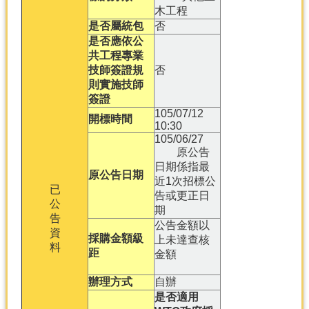
木工程
是否屬統包
否
是否應依公
共工程專業
技師簽證規
否
則實施技師
簽證
105/07/12
開標時間
10:30
105/06/27
原公告
日期係指最
原公告日期
近1次招標公
已
告或更正日
公
期
告
公告金額以
資
採購金額級
上未達查核
料
距
金額
辦理方式
自辦
是否適用