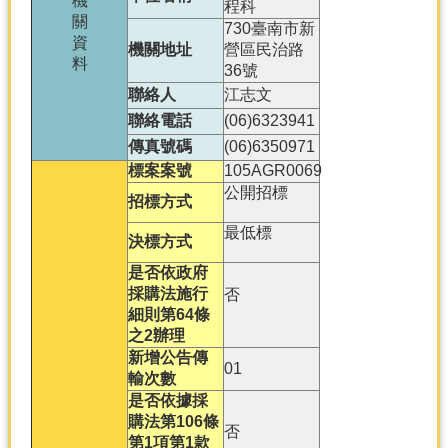
機
產
程科
關
730臺南市新
熱
資
機關地址
營區民治路
門
料
36號
資
聯絡人
江志文
訊
聯絡電話
(06)6323941
農
傳真號碼
(06)6350971
民
標案案號
105AGR0069
服
公開招標
招標方式
務
站
最低標
決標方式
行
是否依政府
政
採購法施行
否
資
細則第64條
訊
之2辦理
新增公告傳
01
輸次數
網
是否依據採
站
購法第106條
導
否
第1項第1款
覽