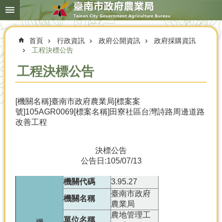
搜
跳到主要內容區塊
尋
進
階
首頁
行政資訊
政府公開資訊
政府採購資訊
搜
尋
工程決標公告
工程決標公告
本
[機關名稱]臺南市政府農業局[標案案
局
號]105AGR0069[標案名稱]田寮社區台灣詩路周邊道路
簡
改善工程
介
農
決標公告
業
公告日:105/07/13
概
況
機關代碼
3.95.27
優
臺南市政府
機關名稱
選
農業局
農
農地管理工
單位名稱