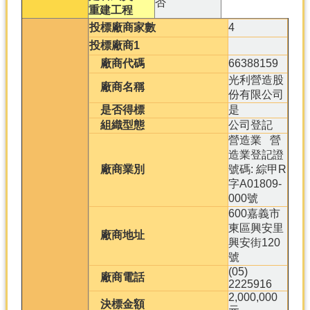
否
重建工程
投標廠商家數
4
投標廠商1
廠商代碼
66388159
光利營造股
廠商名稱
份有限公司
是否得標
是
組織型態
公司登記
營造業 營
造業登記證
廠商業別
號碼: 綜甲R
字A01809-
000號
600嘉義市
東區興安里
廠商地址
興安街120
號
(05)
廠商電話
2225916
2,000,000
決標金額