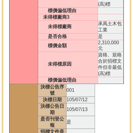
(高)標
標價偏低理由
未得標廠商3
承禹土木包
未得標廠商
工業
是否合格
是
2,310,000
標價金額
元
資格、規格
合於招標文
未得標原因
件但非最低
(高)標
標價偏低理由
決標公告序
001
號
決標日期
105/07/12
決標公告日
105/07/13
期
是否刊登公
是
報
招標文件是