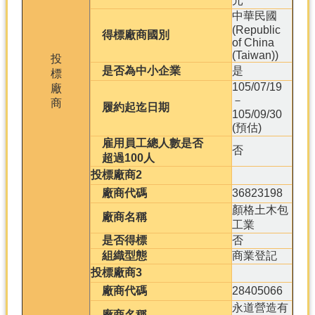
元
中華民國
(Republic
得標廠商國別
of China
(Taiwan))
投
是否為中小企業
是
標
105/07/19
廠
－
商
履約起迄日期
105/09/30
(預估)
雇用員工總人數是否
否
超過100人
投標廠商2
廠商代碼
36823198
顏格土木包
廠商名稱
工業
是否得標
否
組織型態
商業登記
投標廠商3
廠商代碼
28405066
永道營造有
廠商名稱