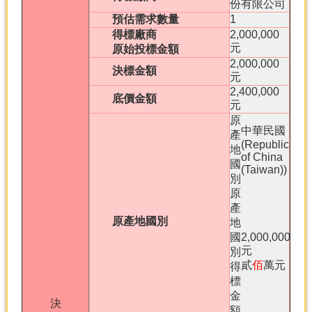
份有限公司
預估需求數量
1
得標廠商
2,000,000
元
原始投標金額
2,000,000
決標金額
元
2,400,000
底價金額
元
原
中華民國
產
(Republic
地
of China
國
(Taiwan))
別
原
產
原產地國別
地
國
2,000,000
元
別
貳
佰
萬元
得
標
金
決
額