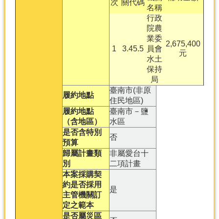
次
關代碼
名稱
行政
院農
業委
2,675,400
1
3.45.5
員會
元
水土
保持
局
臺南市(非原
履約地點
住民地區)
履約地點
臺南市－鹽
（含地區）
水區
是否含特別
否
預算
歸屬計畫類
非屬愛台十
別
二項計畫
本案採購契
約是否採用
是
主管機關訂
定之範本
是否屬災區