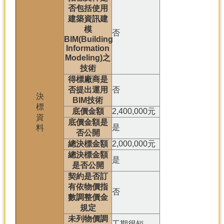
否包括使用
建築資訊建
模
否
BIM(Building
Information
Modeling)之
技術
得標廠商是
否提出運用
否
決
BIM技術
標
底價金額
2,400,000元
資
底價金額是
是
料
否公開
總決標金額
2,000,000元
總決標金額
是
是否公開
契約是否訂
有依物價指
否
數調整價金
規定
未列物價調
工期很短