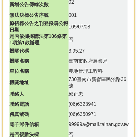
產
02
新增公告傳輸次數
熱
無法決標公告序號
001
門
原招標公告之刊登採購公報
資
105/07/08
日期
訊
是否依據採購法第106條第
否
1項第1款辦理
農
民
機關代碼
3.95.27
服
機關名稱
臺南市政府農業局
務
站
單位名稱
農地管理工程科
730臺南市新營區民治路36
行
機關地址
號
政
資
聯絡人
邱正忠
訊
聯絡電話
(06)6323941
傳真號碼
(06)6350971
網
站
電子郵件信箱
99999a@mail.tainan.gov.tw
導
是否複數決標
否
覽