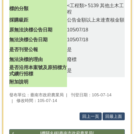
<工程類> 5139 其他土木工
標的分類
分
程
類
採購級距
公告金額以上未達查核金額
檢
索
原無法決標公告日期
105/07/18
無法決標公告日期
105/07/18
回
首
是否刊登公報
是
頁
無法決標的理由
廢標
市
是否沿用本案號及原招標方
是
府
式續行招標
首
附加說明
頁
發布單位：臺南市政府農業局
刊登日期：105-07-14
網
修改時間：105-07-14
站
導
覽
回上一頁
回最上面
[機關名稱]臺南市政府農業局[...