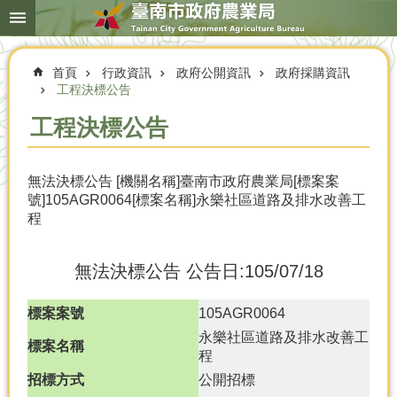
搜
跳到主要內容區塊
尋
進
階
首頁
行政資訊
政府公開資訊
政府採購資訊
搜
尋
工程決標公告
工程決標公告
本
無法決標公告 [機關名稱]臺南市政府農業局[標案案
局
號]105AGR0064[標案名稱]永樂社區道路及排水改善工
簡
程
介
農
無法決標公告
公告日:105/07/18
業
概
況
標案案號
105AGR0064
永樂社區道路及排水改善工
優
標案名稱
程
選
招標方式
公開招標
農