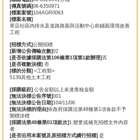
產
[傳真號碼]
06-6350971
[標案案號]
104AGR0063
熱
[標案名稱]
門
草店社區內排水及道路路面與活動中心前鋪面環境改善
資
工程
訊
[招標方式]
公開招標
農
[新增公告傳輸次數]
02
民
[是否依據採購法第106條第1項第1款辦理]
否
服
[是否複數決標]
否
務
[標的分類]
<工程類>
站
5139其他土木工程
行
政
[採購級距]
公告金額以上未達查核金額
資
[無法決標公告序號]
001
訊
[無法決標公告日期]
104/11/06
[無法決標的理由]
依政府採購法第48條第1項各款不予
開標決標
網
[採購法第48條第01項款次]
1.變更或補充招標文件內容
站
者
導
[是否沿用本案號及原招標方式續行招標]
是
覽