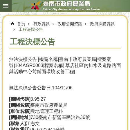
搜
跳到主要內容區塊
尋
進
階
首頁
行政資訊
政府公開資訊
政府採購資訊
搜
尋
工程決標公告
工程決標公告
本
無法決標公告 [機關名稱]臺南市政府農業局[標案案
局
號]104AGR0063[標案名稱] 草店社區內排水及道路路面
簡
與活動中心前鋪面環境改善工程[
介
農
無法決標公告
公告日:104/11/06
業
概
[機關代碼]
3.95.27
況
[機關名稱]
臺南市政府農業局
[單位名稱]
農地管理工程科
優
[機關地址]
730臺南市新營區民治路36號
選
[聯絡人]
江志文
農
[聯絡電話]
06-6323941分機