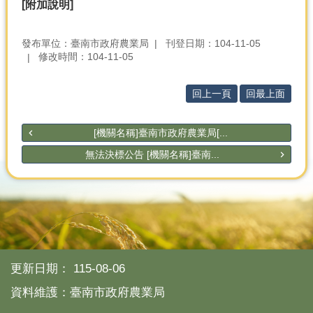
[附加說明]
分
類
發布單位：臺南市政府農業局
刊登日期：104-11-05
檢
修改時間：104-11-05
索
回上一頁
回最上面
回
首
頁
[機關名稱]臺南市政府農業局[...
市
無法決標公告 [機關名稱]臺南...
府
首
頁
網
站
導
更新日期：
115-08-06
覽
資料維護：臺南市政府農業局