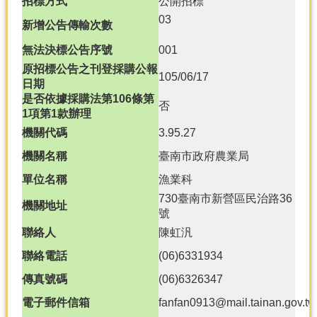
招標方式
公開招標
產
03
新增公告傳輸次數
熱
門
無法決標公告序號
001
資
原招標公告之刊登採購公報
訊
105/06/17
日期
是否依據採購法第106條第
農
否
1項第1款辦理
民
服
機關代碼
3.95.27
務
機關名稱
臺南市政府農業局
站
單位名稱
漁業科
行
730臺南市新營區民治路36
政
機關地址
號
資
訊
聯絡人
陳虹汎
聯絡電話
(06)6331934
網
傳真號碼
(06)6326347
站
導
電子郵件信箱
fanfan0913@mail.tainan.gov.tw
覽