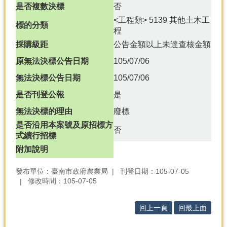
是否複數決標
否
分
<工程類> 5139 其他土木工
標的分類
類
程
檢
採購級距
公告金額以上未達查核金額
索
原無法決標公告日期
105/07/06
回
無法決標公告日期
105/07/06
首
頁
是否刊登公報
是
市
無法決標的理由
廢標
府
是否沿用本案號及原招標方
否
首
式續行招標
頁
附加說明
網
發布單位：臺南市政府農業局
刊登日期：105-07-05
站
修改時間：105-07-05
導
覽
回上一頁
回最上面