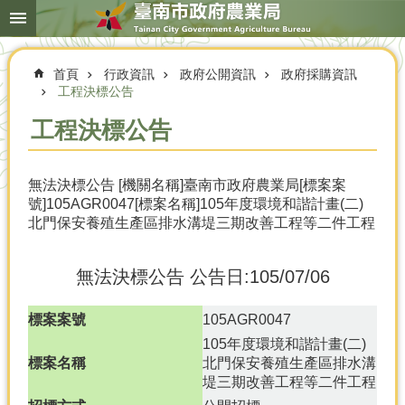
搜
跳到主要內容區塊
尋
進
階
首頁
行政資訊
政府公開資訊
政府採購資訊
搜
尋
工程決標公告
工程決標公告
本
無法決標公告 [機關名稱]臺南市政府農業局[標案案
局
號]105AGR0047[標案名稱]105年度環境和諧計畫(二)
簡
北門保安養殖生產區排水溝堤三期改善工程等二件工程
介
農
無法決標公告
公告日:105/07/06
業
概
況
標案案號
105AGR0047
105年度環境和諧計畫(二)
優
標案名稱
北門保安養殖生產區排水溝
選
堤三期改善工程等二件工程
農