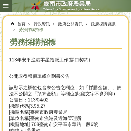
搜
跳到主要內容區塊
尋
進
階
首頁
行政資訊
政府公開資訊
政府採購資訊
搜
尋
勞務採購招標
勞務採購招標
本
113年安平漁港零星指派工作(開口契約)
局
簡
介
公開取得報價單或企劃書公告
農
該顯示之欄位包含未公告之欄位，如「採購金額」、依
業
法不公開之「預算金額」等欄位(此段文字不會列印)
概
公告日：113/04/02
況
[機關代碼]3.95.27
[機關名稱]臺南市政府農業局
優
[單位名稱]臺南市漁港及近海管理所
選
[機關地址] 708臺南市安平區永華路二段6號
農
[聯絡人] 吳承翰