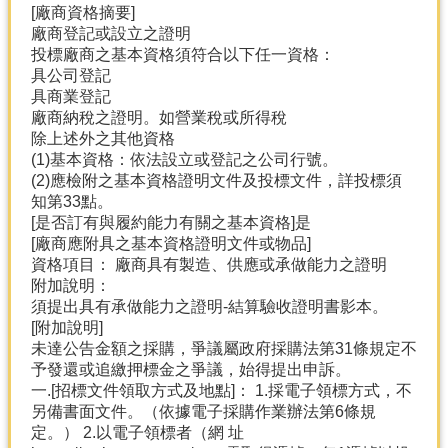
[廠商資格摘要]
廠商登記或設立之證明
投標廠商之基本資格須符合以下任一資格：
具公司登記
具商業登記
廠商納稅之證明。如營業稅或所得稅
除上述外之其他資格
(1)基本資格：依法設立或登記之公司行號。
(2)應檢附之基本資格證明文件及投標文件，詳投標須
知第33點。
[是否訂有與履約能力有關之基本資格]是
[廠商應附具之基本資格證明文件或物品]
資格項目： 廠商具有製造、供應或承做能力之證明
附加說明：
須提出具有承做能力之證明-結算驗收證明書影本。
[附加說明]
未達公告金額之採購，爭議屬政府採購法第31條規定不
予發還或追繳押標金之爭議，始得提出申訴。
一.[招標文件領取方式及地點]： 1.採電子領標方式，不
另備書面文件。（依據電子採購作業辦法第6條規
定。） 2.以電子領標者（網 址