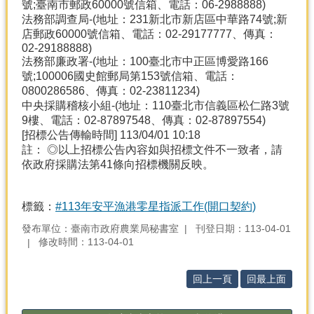
號;臺南市郵政60000號信箱、電話：06-2988888)
法務部調查局-(地址：231新北市新店區中華路74號;新
店郵政60000號信箱、電話：02-29177777、傳真：
02-29188888)
法務部廉政署-(地址：100臺北市中正區博愛路166
號;100006國史館郵局第153號信箱、電話：
0800286586、傳真：02-23811234)
中央採購稽核小組-(地址：110臺北市信義區松仁路3號
9樓、電話：02-87897548、傳真：02-87897554)
[招標公告傳輸時間] 113/04/01 10:18
註： ◎以上招標公告內容如與招標文件不一致者，請
依政府採購法第41條向招標機關反映。
標籤：
#113年安平漁港零星指派工作(開口契約)
發布單位：臺南市政府農業局秘書室
刊登日期：113-04-01
修改時間：113-04-01
回上一頁
回最上面