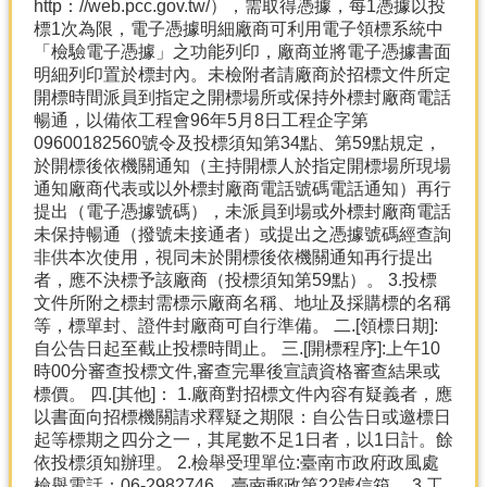
http：//web.pcc.gov.tw/），需取得憑據，每1憑據以投
標1次為限，電子憑據明細廠商可利用電子領標系統中
「檢驗電子憑據」之功能列印，廠商並將電子憑據書面
明細列印置於標封內。未檢附者請廠商於招標文件所定
開標時間派員到指定之開標場所或保持外標封廠商電話
暢通，以備依工程會96年5月8日工程企字第
09600182560號令及投標須知第34點、第59點規定，
於開標後依機關通知（主持開標人於指定開標場所現場
通知廠商代表或以外標封廠商電話號碼電話通知）再行
提出（電子憑據號碼），未派員到場或外標封廠商電話
未保持暢通（撥號未接通者）或提出之憑據號碼經查詢
非供本次使用，視同未於開標後依機關通知再行提出
者，應不決標予該廠商（投標須知第59點）。 3.投標
文件所附之標封需標示廠商名稱、地址及採購標的名稱
等，標單封、證件封廠商可自行準備。 二.[領標日期]:
自公告日起至截止投標時間止。 三.[開標程序]:上午10
時00分審查投標文件,審查完畢後宣讀資格審查結果或
標價。 四.[其他]： 1.廠商對招標文件內容有疑義者，應
以書面向招標機關請求釋疑之期限：自公告日或邀標日
起等標期之四分之一，其尾數不足1日者，以1日計。餘
依投標須知辦理。 2.檢舉受理單位:臺南市政府政風處
檢舉電話：06-2982746，臺南郵政第22號信箱。 3.工