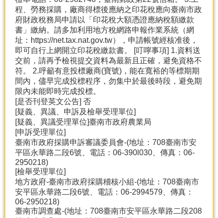
程、勞務採購，廠商得標後應納之印花稅應向臺南市政
府財政稅務局申請以「印花稅大額憑證應納稅額繳款
書」繳納。請多加利用地方稅網路申報作業系統（網
址：https://net.tax.nat.gov.tw），申請帳號經核准後，
即可自行上網開立印花稅繳款書。 [叮嚀事項] 1.資料送
交前，請再予檢視提交資料為最新且正確，避免資格不
符。 2.呼籲有意投標廠商(寶號)，能在寬裕的等標期期
間內，儘早完成投標程序，勿集中於最後時段，避免期
限內未能即時完成投標。
[是否刊登英文公告] 否
[疑義、異議、申訴及檢舉受理單位]
[疑義、異議受理單位]臺南市政府農業局
[申訴受理單位]
臺南市政府採購申訴審議委員會-(地址：708臺南市安
平區永華路二段6號、電話：06-390l030、傳真：06-
2950218)
[檢舉受理單位]
地方政府-臺南市政府採購稽核小組-(地址：708臺南市
安平區永華路二段6號、電話：06-2994579、傳真：
06-2950218)
臺南市調查處-(地址：708臺南市安平區永華路二段208