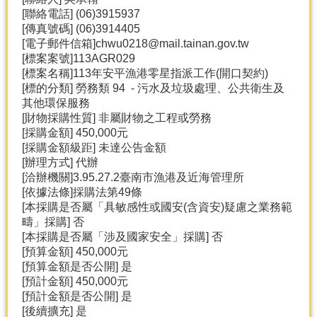
產
[聯絡電話] (06)3915937
[傳真號碼] (06)3914405
熱
[電子郵件信箱]chwu0218@mail.tainan.gov.tw
門
[標案案號]113AGR029
資
[標案名稱]113年安平漁港零星指派工作(開口契約)
訊
[標的分類] 勞務類 94 - 污水及垃圾處理、公共衛生及
農
其他環保服務
民
[財物採購性質] 非屬財物之工程或勞務
服
[採購金額] 450,000元
務
[採購金額級距] 未達公告金額
站
[辦理方式] 代辦
[洽辦機關]3.95.27.2臺南市漁港及近海管理所
行
[依據法條]採購法第49條
政
[本採購是否屬「具敏感性或國安(含資安)疑慮之業務範
資
疇」採購] 否
訊
[本採購是否屬「涉及國家安全」採購] 否
[預算金額] 450,000元
[預算金額是否公開] 是
網
[預計金額] 450,000元
站
[預計金額是否公開] 是
導
[後續擴充] 是
覽