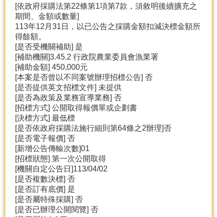
[依政府採購法第22條第1項第7款，須敘明後續擴充之
期間、金額或數量]
分
113年12月31日，以已公告之採購金額扣減決標金額所
類
得餘額。
檢
[是否受機關補助] 是
索
[補助機關]3.45.2 行政院農業委員會漁業署
回
[補助金額] 450,000元
首
[本案是否曾以不同案號辦理招標公告] 否
頁
[是否提供英文招標文件] 未提供
[是否為政策及業務宣導業務] 否
市
[招標方式] 公開取得報價單或企劃書
府
[決標方式] 最低標
首
[是否依政府採購法施行細則第64條之2辦理]否
頁
[是否電子報價] 否
[新增公告傳輸次數]01
網
[招標狀態] 第一次公開取得
站
[機關自定公告日]113/04/02
導
[是否複數決標] 否
覽
[是否訂有底價] 是
[是否屬特殊採購] 否
[是否已辦理公開閱覽] 否