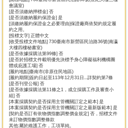
會議室)
[是否須繳納押標金] 否
[是否須繳納履約保證金] 是
[須繳納履約保證金之必要理由]保證廠商依契約規定履
約之用。
[投標文字] 正體中文
[收受投標文件地點] 730臺南市新營區民治路36號(南瀛
大樓四樓秘書室)
[是否依據採購法第99條] 否
[是否於招標文件載明優先決標予身心障礙福利機構團
體或庇護工場] 否
[履約地點]臺南市(非原住民地區)
[履約期限]簽約日起至113年12月31日...詳契約第7條
[是否刊登公報] 否
[是否依據採購法第11條之1，成立採購工作及審查小
組] 否
[本案採購契約是否採用主管機關訂定之範本] 是
[本案採購契約是否採用主管機關訂定之最新版範本] 是
[契約是否訂有依物價指數調整價金規定] 否，招標文件
未訂物價指數調整條款
其他:屬於維護工作，工項單純。