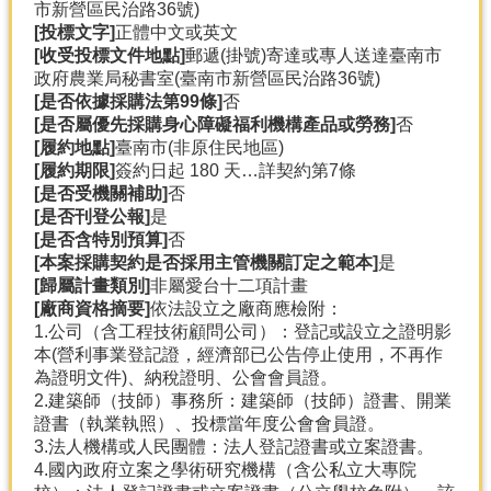
市新營區民治路36號)
[投標文字]
正體中文或英文
[收受投標文件地點]
郵遞(掛號)寄達或專人送達臺南市
政府農業局秘書室(臺南市新營區民治路36號)
[是否依據採購法第99條]
否
[是否屬優先採購身心障礙福利機構產品或勞務]
否
[履約地點]
臺南市(非原住民地區)
[履約期限]
簽約日起 180 天…詳契約第7條
[是否受機關補助]
否
[是否刊登公報]
是
[是否含特別預算]
否
[本案採購契約是否採用主管機關訂定之範本]
是
[歸屬計畫類別]
非屬愛台十二項計畫
[廠商資格摘要]
依法設立之廠商應檢附：
1.公司（含工程技術顧問公司）：登記或設立之證明影
本(營利事業登記證，經濟部已公告停止使用，不再作
為證明文件)、納稅證明、公會會員證。
2.建築師（技師）事務所：建築師（技師）證書、開業
證書（執業執照）、投標當年度公會會員證。
3.法人機構或人民團體：法人登記證書或立案證書。
4.國內政府立案之學術研究機構（含公私立大專院