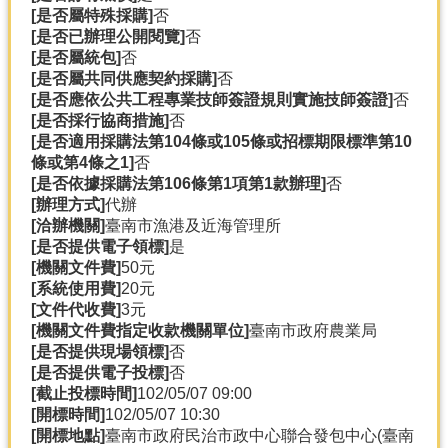
[是否屬特殊採購]
否
分
[是否已辦理公開閱覽]
否
類
[是否屬統包]
否
檢
[是否屬共同供應契約採購]
否
索
[是否應依公共工程專業技師簽證規則實施技師簽證]
否
[是否採行協商措施]
否
回
[是否適用採購法第104條或105條或招標期限標準第10
首
條或第4條之1]
否
頁
[是否依據採購法第106條第1項第1款辦理]
否
[辦理方式]
代辦
市
[洽辦機關]
臺南市漁港及近海管理所
府
[是否提供電子領標]
是
首
[機關文件費]
50元
頁
[系統使用費]
20元
[文件代收費]
3元
網
[機關文件費指定收款機關單位]
臺南市政府農業局
站
[是否提供現場領標]
否
導
[是否提供電子投標]
否
覽
[截止投標時間]
102/05/07 09:00
[開標時間]
102/05/07 10:30
[開標地點]
臺南市政府民治市政中心聯合發包中心(臺南