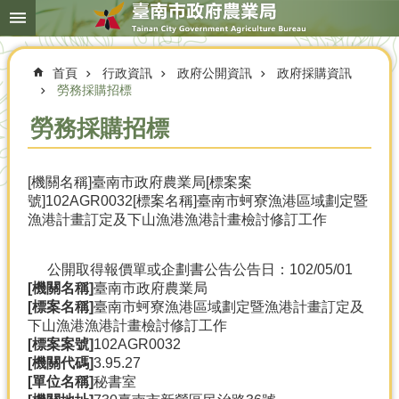
搜
跳到主要內容區塊
尋
進
階
首頁
行政資訊
政府公開資訊
政府採購資訊
搜
尋
勞務採購招標
勞務採購招標
本
[機關名稱]臺南市政府農業局[標案案
局
號]102AGR0032[標案名稱]臺南市蚵寮漁港區域劃定暨
簡
漁港計畫訂定及下山漁港漁港計畫檢討修訂工作
介
農
公開取得報價單或企劃書公告
公告日：102/05/01
業
[機關名稱]
臺南市政府農業局
概
[標案名稱]
臺南市蚵寮漁港區域劃定暨漁港計畫訂定及
況
下山漁港漁港計畫檢討修訂工作
[標案案號]
102AGR0032
優
[機關代碼]
3.95.27
選
[單位名稱]
秘書室
農