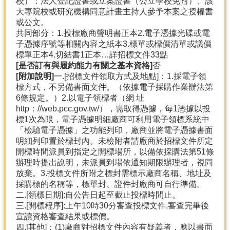
校）：法人登記證書或立案證書（公立學校免附）、該
大專院校或研究機構同意計畫主持人參予本案之授權書
或公文。
共同部分：1.投標廠商聲明書正本2.電子憑據光碟或電
子憑據序號等相關內容之紙本3.標單或標價清單或議價
標單正本4.切結書1正本…詳招標文件33點
[是否訂有與履約能力有關之基本資格]
否
[附加說明]
一.[招標文件領取方式及地點]：1.採電子領
標方式，不另備書面文件。（依據電子採購作業辦法第
6條規定。）2.以電子領標者（網 址
http：//web.pcc.gov.tw/），需取得憑據，每1憑據以投
標1次為限，電子憑據明細廠商可利用電子領標系統中
「檢驗電子憑據」之功能列印，廠商並將電子憑據書面
明細列印置於標封內。未檢附者請廠商於招標文件所定
開標時間派員到指定之開標場所，以備依採購法第51條
辦理時提出說明，未派員到場依通知期限辦理者，視同
放棄。3.投標文件所附之標封需標示廠商名稱、地址及
採購標的名稱等，標單封、證件封廠商可自行準備。
二.[領標日期]:自公告日起至截止投標時間止。
三.[開標程序]:上午10時30分審查投標文件,審查完畢後
宣讀資格審查結果或標價。
四.[其他]：(1)廠商對招標文件內容有疑義者，應以書面