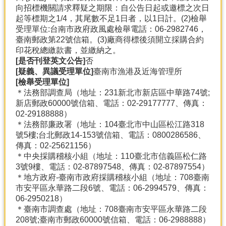
向招標機關請求釋疑之期限：自公告日起或邀標之次日
起等標期之1/4，其尾數不足1日者，以1日計。(2)檢舉
受理單位:台南市政府政風處檢舉電話：06-2982746，
臺南郵政第22號信箱。(3)廠商得標後須開立採購合約
印花稅總繳款書，並繳納之。
[是否刊登英文公告]
否
[疑義、異議受理單位]
臺南市漁港及近海管理所
[檢舉受理單位]
＊法務部調查局（地址：231新北市新店區中華路74號;
新店郵政60000號信箱、電話：02-29177777、傳真：
02-29188888）
＊法務部廉政署（地址：104臺北市中山區松江路318
號5樓;台北郵政14-153號信箱、電話：0800286586、
傳真：02-25621156）
＊中央採購稽核小組（地址：110臺北市信義區松仁路
3號9樓、電話：02-87897548、傳真：02-87897554）
＊地方政府-臺南市政府採購稽核小組（地址：708臺南
市安平區永華路二段6號、電話：06-2994579、傳真：
06-2950218）
＊臺南市調查處（地址：708臺南市安平區永華路二段
208號;臺南市郵政60000號信箱、電話：06-2988888）