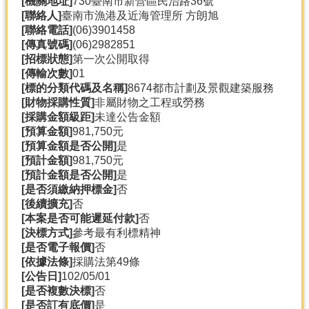
[機關地址]
730臺南市新營區民治路36號
產
[聯絡人]
臺南市漁港及近海管理所 方朗旭
熱
[聯絡電話]
(06)3901458
門
[傳真號碼]
(06)2982851
資
[招標狀態]
第一次公開取得
訊
[傳輸次數]
01
[標的分類代碼及名稱]
8674都市計劃及景觀建築服務
農
[財物採購性質]
非屬財物之工程或勞務
民
[採購金額級距]
未達公告金額
服
[預算金額]
981,750元
務
[預算金額是否公開]
是
站
[預計金額]
981,750元
[預計金額是否公開]
是
行
[是否須繳納押標金]
否
政
[後續擴充]
否
資
[本案是否可能遲延付款]
否
訊
[決標方式]
參考最有利標精神
[是否電子報價]
否
[依據法條]
採購法第49條
網
[公告日]
102/05/01
站
[是否複數決標]
否
導
[是否訂有底價]
是
覽