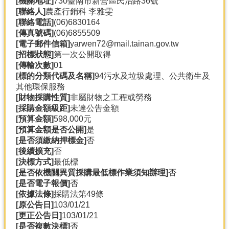
[機關地址]
730臺南市新營區民治路36號
產
[聯絡人]
農產行銷科 李雅雯
熱
[聯絡電話]
(06)6830164
門
[傳真號碼]
(06)6855509
資
[電子郵件信箱]
yarwen72@mail.tainan.gov.tw
訊
[招標狀態]
第一次公開取得
[傳輸次數]
01
農
[標的分類代碼及名稱]
94污水及垃圾處理、公共衛生及
民
其他環保服務
服
[財物採購性質]
非屬財物之工程或勞務
務
[採購金額級距]
未達公告金額
站
[預算金額]
598,000元
[預算金額是否公開]
是
行
[是否須繳納押標金]
否
政
[後續擴充]
否
資
[決標方式]
最低標
訊
[是否依機關異質採購最低標作業須知辦理]
否
[是否電子報價]
否
[依據法條]
採購法第49條
網
[原公告日]
103/01/21
站
[更正公告日]
103/01/21
導
[是否複數決標]
否
覽