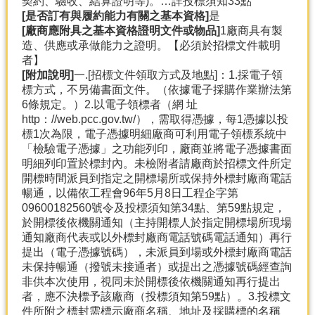
契約、驗收、結算證明等)。…詳投標須知33點
[是否訂有與履約能力有關之基本資格]
是
[廠商應附具之基本資格證明文件或物品]
1廠商具有製
造、供應或承做能力之證明。【必須於招標文件載明
者】
[附加說明]
一.[招標文件領取方式及地點]：1.採電子領
標方式，不另備書面文件。（依據電子採購作業辦法第
6條規定。）2.以電子領標者（網 址
http：//web.pcc.gov.tw/），需取得憑據，每1憑據以投
標1次為限，電子憑據明細廠商可利用電子領標系統中
「檢驗電子憑據」之功能列印，廠商並將電子憑據書面
明細列印置於標封內。未檢附者請廠商於招標文件所定
開標時間派員到指定之開標場所或保持外標封廠商電話
暢通，以備依工程會96年5月8日工程企字第
09600182560號令及投標須知第34點、第59點規定，
於開標後依機關通知（主持開標人於指定開標場所現場
通知廠商代表或以外標封廠商電話號碼電話通知）再行
提出（電子憑據號碼），未派員到場或外標封廠商電話
未保持暢通（撥號未接通者）或提出之憑據號碼經查詢
非供本次使用，視同未於開標後依機關通知再行提出
者，應不決標予該廠商（投標須知第59點）。3.投標文
件所附之標封需標示廠商名稱、地址及採購標的名稱