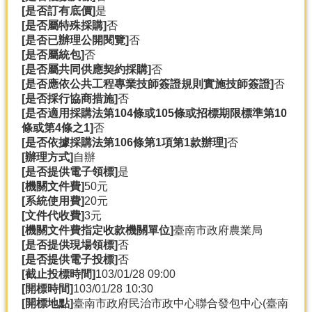
[是否訂有底價]
是
分
[是否屬特殊採購]
否
類
[是否已辦理公開閱覽]
否
檢
[是否屬統包]
否
索
[是否屬共同供應契約採購]
否
[是否應依公共工程專業技師簽證規則實施技師簽證]
否
回
[是否採行協商措施]
否
首
[是否適用採購法第104條或105條或招標期限標準第10
頁
條或第4條之1]
否
[是否依據採購法第106條第1項第1款辦理]
否
市
[辦理方式]
自辦
府
[是否提供電子領標]
是
首
[機關文件費]
50元
頁
[系統使用費]
20元
[文件代收費]
3元
網
[機關文件費指定收款機關單位]
臺南市政府農業局
站
[是否提供現場領標]
否
導
[是否提供電子投標]
否
覽
[截止投標時間]
103/01/28 09:00
[開標時間]
103/01/28 10:30
[開標地點]
臺南市政府民治市政中心聯合發包中心(臺南