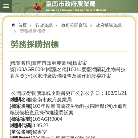
搜
跳到主要內容區塊
尋
進
階
首頁
行政資訊
政府公開資訊
政府採購資訊
搜
尋
勞務採購招標
勞務採購招標
本
[機關名稱]臺南市政府農業局[標案案
局
號]103AGR0004[標案名稱]103年度臺灣蘭花生物科技
簡
園區廢(污)水處理廠設備檢查及操作維護委託案
介
農
公開取得報價單或企劃書更正公告
公告日：103/01/21
業
[機關名稱]
臺南市政府農業局
概
[標案名稱]
103年度臺灣蘭花生物科技園區廢(污)水處理
況
廠設備檢查及操作維護委託案
[標案案號]
103AGR0004
優
[機關代碼]
3.95.27
選
[單位名稱]
秘書室
農