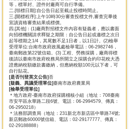
等，標單封、證件封廠商可自行準備。
二.[領標日期]:自公告日起至截止投標時間止。
三.[開標程序]:上午10時30分審查投標文件,審查完畢後
宣讀資格審查結果或標價。
四.[其他]：(1)廠商對招標文件內容有疑義者，應以書面
向招標機關請求釋疑之期限：自公告日起或邀標之次日
起等標期之1/4，其尾數不足1日者，以1日計。(2)檢舉
受理單位:台南市政府政風處檢舉電話：06-2982746，
臺南郵政第22號信箱。(3) 工程、勞務採購，廠商得標
後請以臺南市政府稅務局所開立之採購合約印花稅大憑
證應納稅額繳款書繳納，但應納稅額100元以下者，可
自行貼花。
[是否刊登英文公告]
否
[疑義、異議受理單位]
臺南市政府農業局
[檢舉受理單位]
＊地方政府-臺南市政府採購稽核小組（地址：708臺南
市安平區永華路二段6號、電話：06-2994579、傳真：
06-2950218）
＊法務部調查局（地址：231新北市新店區中華路74號;
新店郵政60000號信箱、電話：02-29177777、傳真：
02-29188888）