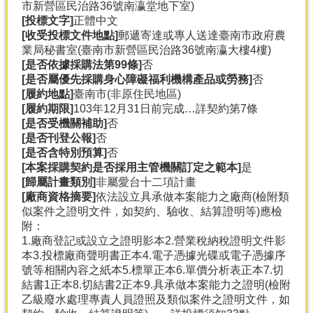
市新營區民治路36號南瀛堂地下室)
[投標文字]
正體中文
[收受投標文件地點]
郵遞寄達或專人送達臺南市政府農
業局秘書室(臺南市新營區民治路36號南瀛大樓4樓)
[是否依據採購法第99條]
否
[是否屬優先採購身心障礙福利機構產品或勞務]
否
[履約地點]
臺南市(非原住民地區)
[履約期限]
103年12月31日前完成…詳契約第7條
[是否受機關補助]
否
[是否刊登公報]
否
[是否含特別預算]
否
[本案採購契約是否採用主管機關訂定之範本]
是
[歸屬計畫類別]
非屬愛台十二項計畫
[廠商資格摘要]
依法設立具承做本案能力之廠商(檢附類
似案件之證明文件，如契約、驗收、結算證明等)應檢
附：
1.廠商登記或設立之證明影本2.營業稅納稅證明文件影
本3.投標廠商聲明書正本4.電子憑據光碟或電子憑據序
號等相關內容之紙本5.標單正本6.單價分析表正本7.切
結書1正本8.切結書2正本9.具承做本案能力之證明(檢附
乙級廢水處理專責人員證照及類似案件之證明文件，如