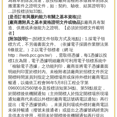
為雜草割除及清運，故投標廠商需檢附承做雜草割除及
搬運案件之證明文件，如：契約、驗收、結算證明等)
…詳投標須知33點。
[是否訂有與履約能力有關之基本資格]
是
[廠商應附具之基本資格證明文件或物品]
1廠商具有製
造、供應或承做能力之證明。【必須於招標文件載明
者】
[附加說明]
一.[招標文件領取方式及地點]：1.採電子領
標方式，不另備書面文件。（依據電子採購作業辦法第
6條規定。）2.以電子領標者（網 址
http：//web.pcc.gov.tw/），需取得憑據，每1憑據以投
標1次為限，電子憑據明細廠商可利用電子領標系統中
「檢驗電子憑據」之功能列印，廠商並將電子憑據書面
明細列印置於標封內。未檢附者請廠商於招標文件所定
開標時間派員到指定之開標場所或保持外標封廠商電話
暢通，以備依工程會96年5月8日工程企字第
09600182560號令及投標須知第34點、第59點規定，
於開標後依機關通知（主持開標人於指定開標場所現場
通知廠商代表或以外標封廠商電話號碼電話通知）再行
提出（電子憑據號碼），未派員到場或外標封廠商電話
未保持暢通（撥號未接通者）或提出之憑據號碼經查詢
非供本次使用，視同未於開標後依機關通知再行提出