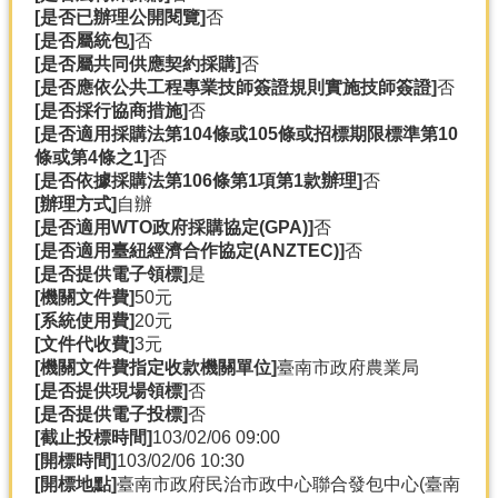
[是否已辦理公開閱覽]
否
分
[是否屬統包]
否
類
[是否屬共同供應契約採購]
否
檢
[是否應依公共工程專業技師簽證規則實施技師簽證]
否
索
[是否採行協商措施]
否
[是否適用採購法第104條或105條或招標期限標準第10
回
條或第4條之1]
否
首
[是否依據採購法第106條第1項第1款辦理]
否
頁
[辦理方式]
自辦
[是否適用WTO政府採購協定(GPA)]
否
市
[是否適用臺紐經濟合作協定(ANZTEC)]
否
府
[是否提供電子領標]
是
首
[機關文件費]
50元
頁
[系統使用費]
20元
[文件代收費]
3元
網
[機關文件費指定收款機關單位]
臺南市政府農業局
站
[是否提供現場領標]
否
導
[是否提供電子投標]
否
覽
[截止投標時間]
103/02/06 09:00
[開標時間]
103/02/06 10:30
[開標地點]
臺南市政府民治市政中心聯合發包中心(臺南