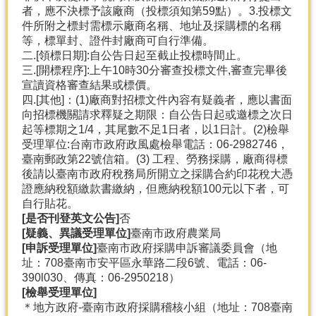
者，應不決標予該廠商（投標須知第59點）。3.投標文
件所附之標封需標示廠商名稱、地址及採購標的名稱
等，標單封、證件封廠商可自行準備。
二.[領標日期]:自公告日起至截止投標時間止。
三.[開標程序]:上午10時30分審查投標文件,審查完畢後
宣讀資格審查結果或標價。
四.[其他]：(1)廠商對招標文件內容有疑義者，應以書面
向招標機關請求釋疑之期限：自公告日起或邀標之次日
起等標期之1/4，其尾數不足1日者，以1日計。(2)檢舉
受理單位:台南市政府政風處檢舉電話：06-2982746，
臺南郵政第22號信箱。(3) 工程、勞務採購，廠商得標
後請以臺南市政府稅務局所開立之採購合約印花稅大憑
證應納稅額繳款書繳納，但應納稅額100元以下者，可
自行貼花。
[是否刊登英文公告]
否
[疑義、異議受理單位]
臺南市政府農業局
[申訴受理單位]
臺南市政府採購申訴審議委員會（地
址：708臺南市安平區永華路二段6號、電話：06-
390l030、傳真：06-2950218）
[檢舉受理單位]
＊地方政府-臺南市政府採購稽核小組（地址：708臺南