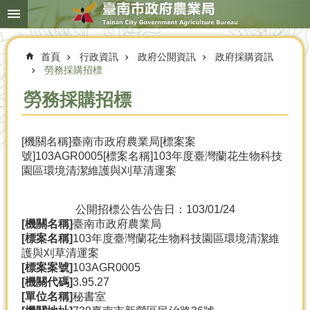
搜
跳到主要內容區塊
尋
進
階
首頁
行政資訊
政府公開資訊
政府採購資訊
搜
尋
勞務採購招標
勞務採購招標
本
[機關名稱]臺南市政府農業局[標案案
局
號]103AGR0005[標案名稱]103年度臺灣蘭花生物科技
簡
園區環境清潔維護與刈草清運案
介
農
公開招標公告
公告日：103/01/24
業
[機關名稱]
臺南市政府農業局
概
[標案名稱]
103年度臺灣蘭花生物科技園區環境清潔維
況
護與刈草清運案
[標案案號]
103AGR0005
優
[機關代碼]
3.95.27
選
[單位名稱]
秘書室
農