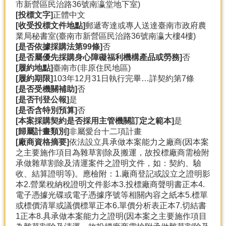
市新營區民治路36號南瀛堂地下室)
[投標文字]
正體中文
[收受投標文件地點]
郵遞寄達或專人送達臺南市政府農
業局秘書室(臺南市新營區民治路36號南瀛大樓4樓)
[是否依據採購法第99條]
否
[是否屬優先採購身心障礙福利機構產品或勞務]
否
[履約地點]
臺南市(非原住民地區)
[履約期限]
103年12月31日執行完畢…詳契約第7條
[是否受機關補助]
否
[是否刊登公報]
是
[是否含特別預算]
否
[本案採購契約是否採用主管機關訂定之範本]
是
[歸屬計畫類別]
非屬愛台十二項計畫
[廠商資格摘要]
依法設立具承做本案能力之廠商(因本案
之主要施作項目為雜草割除及搬運，故投標廠商需檢附
承做雜草割除及清運案件之證明文件，如：契約、驗
收、結算證明等)。應檢附：1.廠商登記或設立之證明影
本2.營業稅納稅證明文件影本3.投標廠商聲明書正本4.
電子憑據光碟或電子憑據序號等相關內容之紙本5.標單
或標價清單或議價標單正本6.單價分析表正本7.切結書
1正本8.具承做本案能力之證明(因本案之主要施作項目