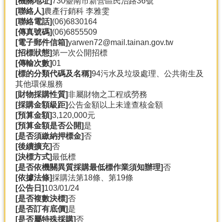
[機關地址]
730臺南市新營區民治路36號
產
[聯絡人]
農產行銷科 李雅雯
熱
[聯絡電話]
(06)6830164
門
[傳真號碼]
(06)6855509
資
[電子郵件信箱]
yarwen72@mail.tainan.gov.tw
訊
[招標狀態]
第一次公開招標
[傳輸次數]
01
農
[標的分類代碼及名稱]
94污水及垃圾處理、公共衛生及
民
其他環保服務
服
[財物採購性質]
非屬財物之工程或勞務
務
[採購金額級距]
公告金額以上未達查核金額
站
[預算金額]
3,120,000元
[預算金額是否公開]
是
行
[是否須繳納押標金]
否
政
[後續擴充]
否
資
[決標方式]
最低標
訊
[是否依機關異質採購最低標作業須知辦理]
否
[依據法條]
採購法第18條、第19條
[公告日]
103/01/24
網
[是否複數決標]
否
站
[是否訂有底價]
是
導
[是否屬特殊採購]
否
覽