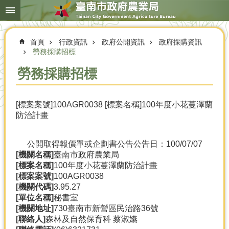
搜
跳到主要內容區塊
尋
進
階
首頁
行政資訊
政府公開資訊
政府採購資訊
搜
尋
勞務採購招標
勞務採購招標
本
[標案案號]100AGR0038 [標案名稱]100年度小花蔓澤蘭
局
防治計畫
簡
介
公開取得報價單或企劃書公告
公告日：100/07/07
農
[機關名稱]
臺南市政府農業局
業
[標案名稱]
100年度小花蔓澤蘭防治計畫
概
[標案案號]
100AGR0038
況
[機關代碼]
3.95.27
[單位名稱]
秘書室
優
[機關地址]
730臺南市新營區民治路36號
選
[聯絡人]
森林及自然保育科 蔡淑嬿
農