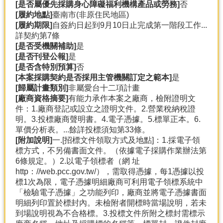
[是否屬優先採購身心障礙福利機構產品或勞務]
否
[履約地點]
臺南市(非原住民地區)
[履約期限]
自簽約日起到9月10日止完成第一階段工作...
詳契約第7條
[是否受機關補助]
是
[是否刊登公報]
是
[是否含特別預算]
否
[本案採購契約是否採用主管機關訂定之範本]
是
[歸屬計畫類別]
非屬愛台十二項計畫
[廠商資格摘要]
有能力承作本案之廠商，檢附證明文
件：1.廠商登記或設立之證明文件。2.營業稅納稅證
明。3.投標廠商聲明書。4.電子憑據。5.標單正本。6.
單價分析表。...餘詳投標須知第33條。
[附加說明]
一.[招標文件領取方式及地點]：1.採電子領
標方式，不另備書面文件。（依據電子採購作業辦法第
6條規定。）2.以電子領標者（網 址
http：//web.pcc.gov.tw/），需取得憑據，每1憑據以投
標1次為限，電子憑據明細廠商可利用電子領標系統中
「檢驗電子憑據」之功能列印，廠商並將電子憑據書面
明細列印置於標封內。未檢附者開標時當場說明，若未
到場說明視為不合格標。3.投標文件所附之標封需標示