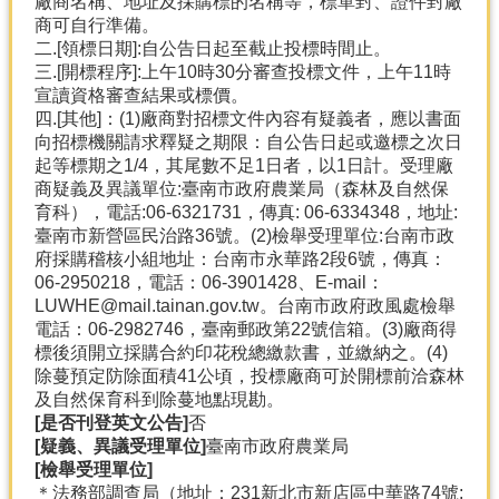
廠商名稱、地址及採購標的名稱等，標單封、證件封廠
商可自行準備。
二.[領標日期]:自公告日起至截止投標時間止。
三.[開標程序]:上午10時30分審查投標文件，上午11時
宣讀資格審查結果或標價。
四.[其他]：(1)廠商對招標文件內容有疑義者，應以書面
向招標機關請求釋疑之期限：自公告日起或邀標之次日
起等標期之1/4，其尾數不足1日者，以1日計。受理廠
商疑義及異議單位:臺南市政府農業局（森林及自然保
育科），電話:06-6321731，傳真: 06-6334348，地址:
臺南市新營區民治路36號。(2)檢舉受理單位:台南市政
府採購稽核小組地址：台南市永華路2段6號，傳真：
06-2950218，電話：06-3901428、E-mail：
LUWHE@mail.tainan.gov.tw。台南市政府政風處檢舉
電話：06-2982746，臺南郵政第22號信箱。(3)廠商得
標後須開立採購合約印花稅總繳款書，並繳納之。(4)
除蔓預定防除面積41公頃，投標廠商可於開標前洽森林
及自然保育科到除蔓地點現勘。
[是否刊登英文公告]
否
[疑義、異議受理單位]
臺南市政府農業局
[檢舉受理單位]
＊法務部調查局（地址：231新北市新店區中華路74號;