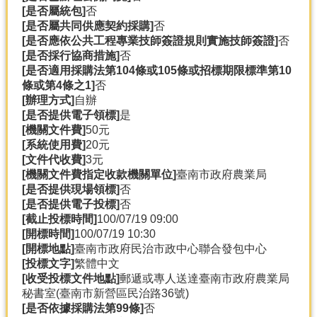
[是否屬統包]
否
分
[是否屬共同供應契約採購]
否
類
[是否應依公共工程專業技師簽證規則實施技師簽證]
否
檢
[是否採行協商措施]
否
索
[是否適用採購法第104條或105條或招標期限標準第10
條或第4條之1]
否
回
[辦理方式]
自辦
首
[是否提供電子領標]
是
頁
[機關文件費]
50元
[系統使用費]
20元
市
[文件代收費]
3元
府
[機關文件費指定收款機關單位]
臺南市政府農業局
首
[是否提供現場領標]
否
頁
[是否提供電子投標]
否
[截止投標時間]
100/07/19 09:00
網
[開標時間]
100/07/19 10:30
站
[開標地點]
臺南市政府民治市政中心聯合發包中心
導
[投標文字]
繁體中文
覽
[收受投標文件地點]
郵遞或專人送達臺南市政府農業局
秘書室(臺南市新營區民治路36號)
[是否依據採購法第99條]
否