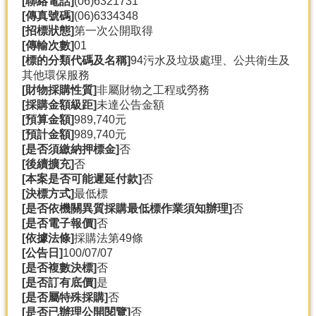
[聯絡電話]
(06)6321731
產
[傳真號碼]
(06)6334348
熱
[招標狀態]
第一次公開取得
門
[傳輸次數]
01
資
[標的分類代碼及名稱]
94污水及垃圾處理、公共衛生及
訊
其他環保服務
[財物採購性質]
非屬財物之工程或勞務
農
[採購金額級距]
未達公告金額
民
[預算金額]
989,740元
服
[預計金額]
989,740元
務
[是否須繳納押標金]
否
站
[後續擴充]
否
[本案是否可能遲延付款]
否
行
[決標方式]
最低標
政
[是否依機關異質採購最低標作業須知辦理]
否
資
[是否電子報價]
否
訊
[依據法條]
採購法第49條
[公告日]
100/07/07
[是否複數決標]
否
網
[是否訂有底價]
是
站
[是否屬特殊採購]
否
導
[是否已辦理公開閱覽]
否
覽