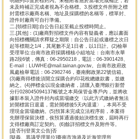
明細列印置於標封內。未檢附者應於當場完成補正，若
未及時補正完成者視為不合格標。3.投標文件所附之標
封需標示廠商名稱、地址及採購標的名稱等，標單封、
證件封廠商可自行準備。
二.[領標日期]:自公告日起至截止投標時間止。
三.[其他]：(1)廠商對招標文件內容有疑義者，應以書面
向招標機關請求釋疑之期限：自公告日起或邀標之次日
起等標期之1/4，其尾數不足1日者，以1日計。(2)檢舉
受理單位:台南市政府採購稽核小組地址：台南市永華
路2段6號，傳真：06-2950218，電話：06-3901428、
E-mail：LUWHE@mail.tainan.gov.tw。台南市政府政
風處檢舉電話：06-2982746，臺南郵政第22號信箱。
(3)廠商得標後須開立採購合約印花稅總繳款書，並繳
納之。(4)押標金以現金繳納者，請匯入臺灣銀行新營
分行028045094137帳號之本局保管金專戶內，並將收
據影本裝入證件封內或當場繳交〈以此方式繳納者無法
於開標當日退還，需於開標後5天內退還〉，本局不受
理現金當場繳納。(5)預算未完成立法程序前，本案得
先辦理保留決標，俟預算通過後始決標生效，屆時再行
文得標廠商訂定契約。(6)餘詳招標文件及附件等。
[是否刊登英文公告]否
[疑義、異議受理單位]臺南市漁港及近海管理所