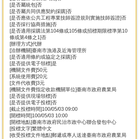
[是否屬統包]否
分
[是否屬共同供應契約採購]否
類
[是否應依公共工程專業技師簽證規則實施技師簽證]否
檢
[是否採行協商措施]否
索
[是否適用採購法第104條或105條或招標期限標準第10
條或第4條之1]否
回
[辦理方式]代辦
首
[洽辦機關]臺南市漁港及近海管理所
頁
[是否適用條約或協定之採購]否
[是否提供電子領標]是
市
[機關文件費]50元
府
[系統使用費]20元
首
[文件代收費]3元
頁
[機關文件費指定收款機關單位]臺南市政府農業局
[是否提供現場領標]否
網
[是否提供電子投標]否
站
[截止投標時間]100/05/03 09:00
導
[開標時間]100/05/03 10:00
覽
[開標地點]臺南市政府民治市政中心聯合發包中心
[投標文字]繁體中文
[收受投標文件地點]郵遞或專人送達臺南市政府農業局