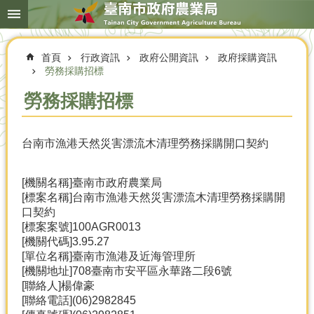
搜
跳到主要內容區塊
尋
進
階
首頁
行政資訊
政府公開資訊
政府採購資訊
搜
尋
勞務採購招標
勞務採購招標
本
台南市漁港天然災害漂流木清理勞務採購開口契約
局
簡
介
[機關名稱]臺南市政府農業局
[標案名稱]台南市漁港天然災害漂流木清理勞務採購開
農
口契約
業
[標案案號]100AGR0013
概
[機關代碼]3.95.27
況
[單位名稱]臺南市漁港及近海管理所
[機關地址]708臺南市安平區永華路二段6號
優
[聯絡人]楊偉豪
選
[聯絡電話](06)2982845
農