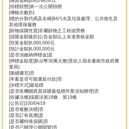
[傳真號碼](06)2982851
產
[招標狀態]第一次公開招標
熱
[傳輸次數]01
門
[標的分類代碼及名稱]94污水及垃圾處理、公共衛生及
資
其他環保服務
訊
[財物採購性質]非屬財物之工程或勞務
[採購金額級距]公告金額以上未達查核金額
農
[預算金額]6,000,000元
民
[預計金額]6,000,000元
服
[是否須繳納押標金]是
務
[押標金額度]新台幣30萬元整(受款人指名臺南市政府農
站
業局)
[後續擴充]否
行
[本案是否可能遲延付款]否
政
[決標方式]最低標
資
[是否依機關異質採購最低標作業須知辦理]否
訊
[依據法條]採購法第18條、第19條
[公告日]100/04/18
[是否複數決標]否
網
[是否訂有底價]是
站
[是否屬特殊採購]否
導
[是否已辦理公開閱覽]否
覽