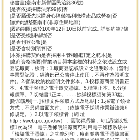
秘書室(臺南市新營區民治路36號)
[是否依據採購法第99條]否
[是否屬優先採購身心障礙福利機構產品或勞務]否
[履約地點]臺南市(非原住民地區)
[履約期限]應於100年12月10日以前完成...詳契約第7條
[是否受機關補助]否
[是否刊登公報]是
[是否含特別預算]否
[本案採購契約是否採用主管機關訂定之範本]是
[廠商資格摘要]營業項目與本案標的相符之依法設立或
登記廠商，檢附：1.廠商登記或設立之證明影本（營利
事業登記證，經濟部已公告停止使用，不再作為證明文
件)。2.營業稅納稅證明文件影本。3.投標廠商聲明書正
本。4.電子領標之電子繳交憑據。5.標單正本。6.分項
報價單。7.切結書1正本。……餘詳投標須知第33點。
[附加說明]一.[招標文件領取方式及地點]：1.採電子領標
方式，不另備書面文件。（依據電子採購作業辦法第6
條規定。）2.以電子領標者（網 址
http：//web.pcc.gov.tw/），需取得憑據，每1憑據以投
標1次為限，電子憑據明細廠商可利用電子領標系統中
「檢驗電子憑據」之功能列印，廠商並將電子憑據書面