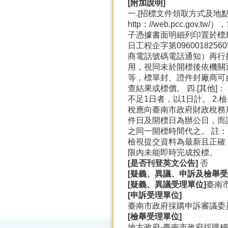
[
附加說明]
一.[招標文件領取方式及地
http：//web.pcc
子憑據書面明細列印置於標
日工程企字第0960018
商電話號碼電話通知）再行
用，視同未於開標後依機關
等，標單封、證件封廠商可自行
查結果或標價。 四.[其他
不足1日者，以1日計。 2.
稅應向臺南市政府財政稅務
件日及開標日為辦公日，而
之同一開標時間代之。 註：
檢視提交資料為最新且正確
限內未能即時完成投標。
[
是否刊登英文公告]
否
[
疑義、異議、申訴及檢舉受
[
疑義、異議受理單位]
臺南
[
申訴受理單位]
臺南市政府採購申訴審議委員會-
[
檢舉受理單位]
地方政府-臺南市政府採購稽核小