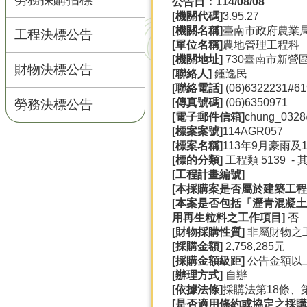
公告日：114/08/08
[
機關代碼]
3.95.27
[
機關名稱]
臺南市政府農業
工程決標公告
[
單位名稱]
農地管理工程科
[
機關地址]
730臺南市新營
財物決標公告
[
聯絡人]
鍾逸民
[
聯絡電話]
(06)6322231#61
[
傳真號碼]
(06)6350971
勞務決標公告
[
電子郵件信箱]
chung_0328@
[
標案案號]
114AGR057
[
標案名稱]
113年9月豪雨
[
標的分類]
工程類 5139 -
[
工程計畫編號]
[
本採購案是否屬於建築工程
[
本案是否包括「瀝青混凝土
用再生粒料之工作項目]
否
[
財物採購性質]
非屬財物之
[
採購金額]
2,758,285元
[
採購金額級距]
公告金額以
[
辦理方式]
自辦
[
依據法條]
採購法第18條、第
[
是否適用條約或協定之採購