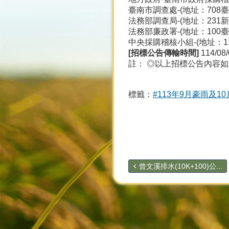
臺南市調查處-(地址：708臺
法務部調查局-(地址：231新北
法務部廉政署-(地址：100臺北
中央採購稽核小組-(地址：110
[
招標公告傳輸時間]
114/08/
註： ◎以上招標公告內容
標籤：
#113年9月豪雨及
曾文溪排水(10K+100)公...