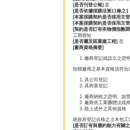
[
是否刊登公報]
是
[
是否依據採購法第11
條之1
[
本案採購契約是否採用主管
[
本案採購契約是否採用主管
[
契約是否訂有依物價指數調
工期很短
[
是否屬災區重建工程]
否
[
廠商資格摘要]
廠商登記或設立之證
投標廠商之基本資格須符合
具公司登記
具商業登記
廠商納稅之證明。如
廠商依工業團體法或
除上述外之其他資格
經政府登記合格之土木包工
[
是否訂有與履約能力有關之