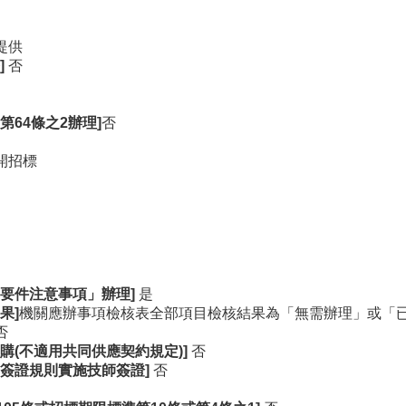
提供
]
否
第64
條之2
辦理]
否
開招標
要件注意事項」辦理]
是
果]
機關應辦事項檢核表全部項目檢核結果為「無需辦理」或「
否
購(
不適用共同供應契約規定)]
否
簽證規則實施技師簽證]
否