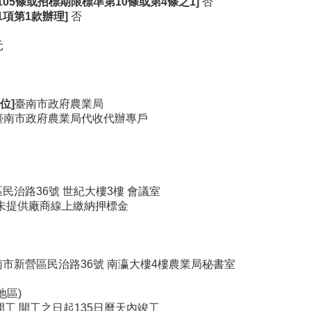
05
條或招標期限標準第10
條或第4
條之1]
否
1
項第1
款辦理]
否
元
位]
臺南市政府農業局
臺南市政府農業局代收代辦專戶
民治路36號 世紀大樓3樓 會議室
未提供廠商線上繳納押標金
南市新營區民治路36號 南瀛大樓4樓農業局秘書室
地區)
開工 開工之日起135日曆天內竣工