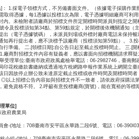
點]： 1.採電子領標方式，不另備書面文件。（依據電子採購作業辦
.gov.tw/），需取得憑據，每1憑據以投標1次為限，電子憑據明細
封內。未檢附者請廠商於招標文件所定開標時間派員到指定之開標
2560號令及投標須知第34點、第59點規定，於開標後依機關通
提出（電子憑據號碼），未派員到場或外標封廠商電話未保持暢
通知再行提出者，應不決標予該廠商（投標須知第59點）。 3.
準備。 二.[領標日期]:自公告日起至截止投標時間止。 三.[開
]： 1.廠商對招標文件內容有疑義者，應以書面向招標機關請求釋
檢舉受理單位:臺南市政府政風處檢舉電話：06-2982746，臺南
局印花稅繳款書繳納或透過地方稅網路申報作業系統上網開立臺南
該日因故停止辦公致未達原定截止投標或收件時間及開標時間者
 ◎以上招標公告內容如與招標文件不一致者，請依政府採購法第41
，避免資格不符。 2.呼籲有意投標廠商(寶號)，能在寬裕的等
理單位]
市政府農業局
(地址：708臺南市安平區永華路二段6號、電話：06-390l030、
組-(地址：708臺南市安平區永華路二段6號、電話：06-299457