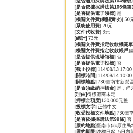
[
是否適用採購法第104
條或1
[
是否依據採購法第106
條第
[
是否提供電子領標]
是
[
機關文件費(
機關實收)]
50
[
系統使用費]
20元
[
文件代收費]
3元
[
總計]
73元
[
機關文件費指定收款機關單
[
機關文件費指定收款帳戶]
[
是否提供現場領標]
否
[
是否提供電子投標]
否
[
截止投標]
114/08/13 17:00
[
開標時間]
114/08/14 10:00
[
開標地點]
730臺南市新營區
[
是否須繳納押標金]
是，尚
[
理由]
得標廠商未定
[
押標金額度]
130,000元整
[
投標文字]
正體中文
[
收受投標文件地點]
730臺
[
是否依據採購法第99
條]
否
[
履約地點]
臺南市(非原住民
[
履約期限]
決標日起15日內