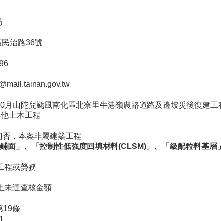
局
區民治路36號
96
mail.tainan.gov.tw
及10月山陀兒颱風南化區北寮里牛港嶺農路道路及邊坡災後復建工
 其他土木工程
]
否，本案非屬建築工程
鋪面」、「控制性低強度回填材料(CLSM)
」、「級配粒料基層
工程或勞務
上未達查核金額
19條
]