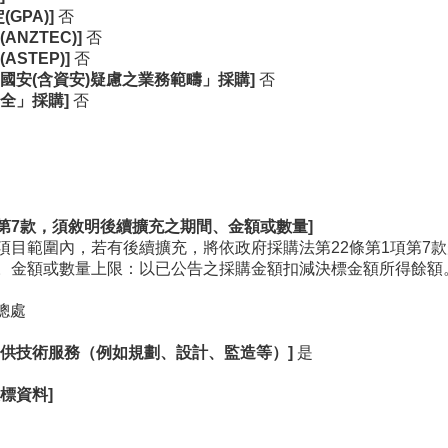
GPA)]
否
NZTEC)]
否
STEP)]
否
國安(
含資安)
疑慮之業務範疇」採購]
否
全」採購]
否
第7
款，須敘明後續擴充之期間、金額或數量]
項目範圍內，若有後續擴充，將依政府採購法第22條第1項第7
。金額或數量上限：以已公告之採購金額扣減決標金額所得餘額
計總處
供技術服務（例如規劃、設計、監造等）]
是
標資料]