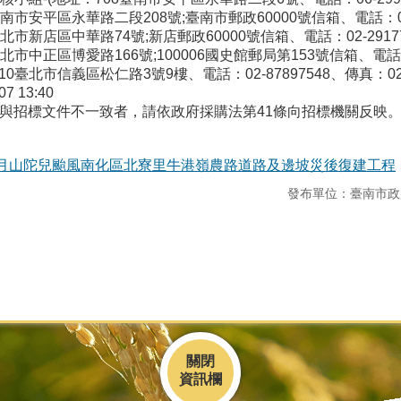
南市安平區永華路二段208號;臺南市郵政60000號信箱、電話：06-2
市新店區中華路74號;新店郵政60000號信箱、電話：02-2917777
市中正區博愛路166號;100006國史館郵局第153號信箱、電話：080
臺北市信義區松仁路3號9樓、電話：02-87897548、傳真：02-87
07 13:40
如與招標文件不一致者，請依政府採購法第41條向招標機關反映
10月山陀兒颱風南化區北寮里牛港嶺農路道路及邊坡災後復建工程
發布單位：臺南市政
關閉