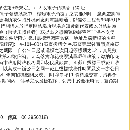
法第6條規定。） 2.以電子領標者（網 址
廠商可利用電子領標系統中「檢驗電子憑據」之功能列印，廠商並將電
場所或保持外標封廠商電話暢通，以備依工程會96年5月8
知（主持開標人於指定開標場所現場通知廠商代表或以外標封廠
通（撥號未接通者）或提出之憑據號碼經查詢非供本次使
投標文件所附之標封需標示廠商名稱、地址及採購標的名稱
標程序]:上午10時00分審查投標文件,審查完畢後宣讀資格審
疑之期限：自公告日起或邀標之次日起等標期之1/4，其尾數
郵政第22號信箱。 3.為落實印花稅票減量環保政策，繳納印花
市政府財政稅務局印花稅繳款書。 4.截止投標日或截止收
，以其次一辦公日之同一截止投標或收件時間及次一辦公日
條向招標機關反映。 [叮嚀事項] 1.資料送交前，請再予
標期期間內，儘早完成投標程序，勿集中於最後時段，避免期
傳真：06-2950218)
9、傳真：06-2950218)