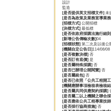
設計
監造
[
是否提供英文招標文件]
未
[
是否為政策及業務宣導業務
[
招標方式]
公開招標
[
決標方式]
最低標
[
是否依政府採購法施行細則
[
新增公告傳輸次數]
04
[
招標狀態]
第二次及以後公
[
機關自定公告日]
114/08/08
[
是否複數決標]
否
[
是否訂有底價]
是
[
是否屬特殊採購]
否
[
是否已辦理公開閱覽]
否
[
是否屬統包]
否
[
是否已依照「公共工程開工
[
機關應辦事項檢核表檢核結
[
是否屬共同供應契約採購]
[
是否屬二以上機關之聯合採
[
是否應依公共工程專業技師
[
是否採行協商措施]
否