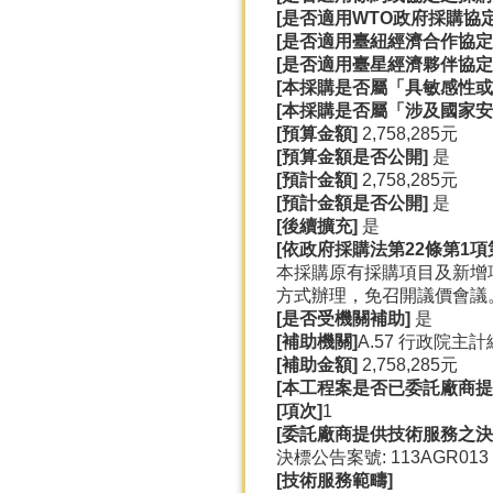
[
是否適用WTO
政府採購協定(
[
是否適用臺紐經濟合作協定(A
[
是否適用臺星經濟夥伴協定(A
[
本採購是否屬「具敏感性或
[
本採購是否屬「涉及國家安
[
預算金額]
2,758,285元
[
預算金額是否公開]
是
[
預計金額]
2,758,285元
[
預計金額是否公開]
是
[
後續擴充]
是
[
依政府採購法第22
條第1
項
本採購原有採購項目及新增
方式辦理，免召開議價會議
[
是否受機關補助]
是
[
補助機關]
A.57 行政院主
[
補助金額]
2,758,285元
[
本工程案是否已委託廠商提
[
項次]
1
[
委託廠商提供技術服務之決
決標公告案號: 113AGR013
[
技術服務範疇]