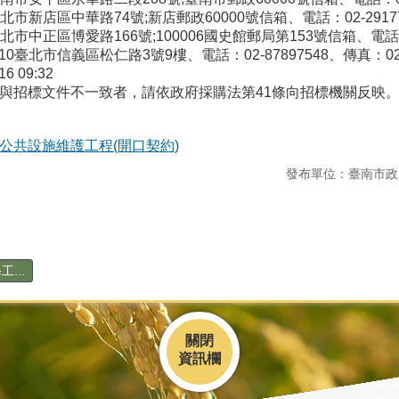
市新店區中華路74號;新店郵政60000號信箱、電話：02-2917777
市中正區博愛路166號;100006國史館郵局第153號信箱、電話：080
臺北市信義區松仁路3號9樓、電話：02-87897548、傳真：02-87
16 09:32
如與招標文件不一致者，請依政府採購法第41條向招標機關反映
區公共設施維護工程(開口契約)
發布單位：臺南市政
...
關閉