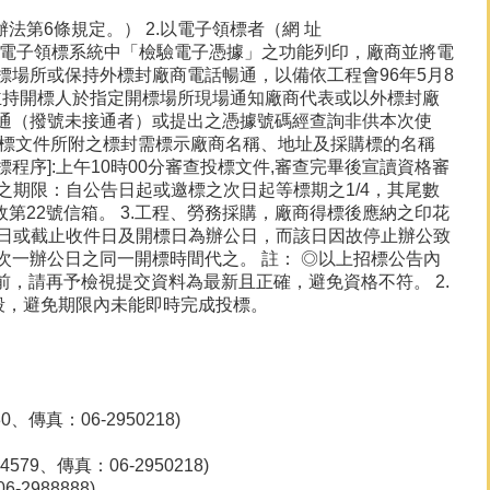
法第6條規定。） 2.以電子領標者（網 址
廠商可利用電子領標系統中「檢驗電子憑據」之功能列印，廠商並將電
場所或保持外標封廠商電話暢通，以備依工程會96年5月8
知（主持開標人於指定開標場所現場通知廠商代表或以外標封廠
通（撥號未接通者）或提出之憑據號碼經查詢非供本次使
投標文件所附之標封需標示廠商名稱、地址及採購標的名稱
標程序]:上午10時00分審查投標文件,審查完畢後宣讀資格審
疑之期限：自公告日起或邀標之次日起等標期之1/4，其尾數
郵政第22號信箱。 3.工程、勞務採購，廠商得標後應納之印花
標日或截止收件日及開標日為辦公日，而該日因故停止辦公致
一辦公日之同一開標時間代之。 註： ◎以上招標公告內
交前，請再予檢視提交資料為最新且正確，避免資格不符。 2.
段，避免期限內未能即時完成投標。
傳真：06-2950218)
9、傳真：06-2950218)
988888)