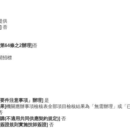
提供
]
否
第64
條之2
辦理]
否
開招標
要件注意事項」辦理]
是
果]
機關應辦事項檢核表全部項目檢核結果為「無需辦理」或「
否
購(
不適用共同供應契約規定)]
否
簽證規則實施技師簽證]
否