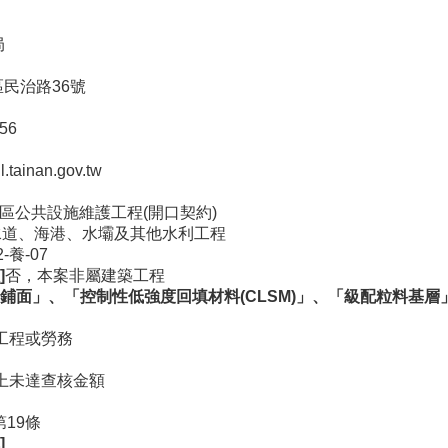
局
區民治路36號
56
.tainan.gov.tw
殖區公共設施維護工程(開口契約)
- 水道、海港、水壩及其他水利工程
2-養-07
]
否，本案非屬建築工程
鋪面」、「控制性低強度回填材料(CLSM)
」、「級配粒料基層
工程或勞務
上未達查核金額
19條
]