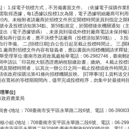
點]： 1.採電子領標方式，不另備書面文件。（依據電子採購作業辦
.gov.tw/），需取得憑據，每1憑據以投標1次為限，電子憑據明細
封內。未檢附者請廠商於招標文件所定開標時間派員到指定之開標
2560號令及投標須知第34點、第59點規定，於開標後依機關通
提出（電子憑據號碼），未派員到場或外標封廠商電話未保持暢
通知再行提出者，應不決標予該廠商（投標須知第59點）。 3.
準備。 二.[領標日期]:自公告日起至截止投標時間止。 三.[開
]： 1.廠商對招標文件內容有疑義者，應以書面向招標機關請求釋
檢舉受理單位:臺南市政府政風處檢舉電話：06-2982746，臺南
局申請以「印花稅大額憑證應納稅額繳款書」繳納。 4.截止投
間及開標時間者，以其次一辦公日之同一截止投標或收件時間及次
依政府採購法第41條向招標機關反映。 [叮嚀事項] 1.資料送
，能在寬裕的等標期期間內，儘早完成投標程序，勿集中於最後時
理單位]
市政府農業局
(地址：708臺南市安平區永華路二段6號、電話：06-390l030、
組-(地址：708臺南市安平區永華路二段6號、電話：06-299457
南市安平區永華路二段208號;臺南市郵政60000號信箱、電話：06-2