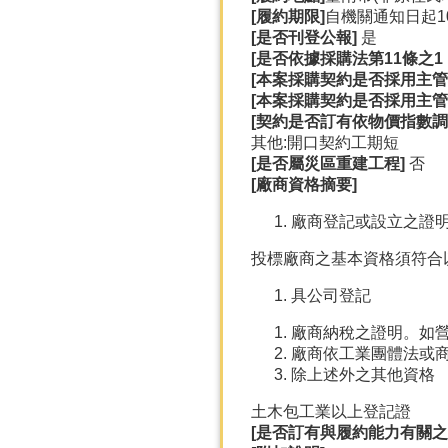
[
履約期限]
自機關通知日起10
[
是否刊登公報]
是
[
是否依據採購法第11
條之1
[
本案採購契約是否採用主管
[
本案採購契約是否採用主管
[
契約是否訂有依物價指數調
其他:開口契約工期短
[
是否屬災區重建工程]
否
[
廠商資格摘要]
廠商登記或設立之證
投標廠商之基本資格須符合
具公司登記
廠商納稅之證明。如
廠商依工業團體法或
除上述外之其他資格
土木包工業以上登記證
[
是否訂有與履約能力有關之