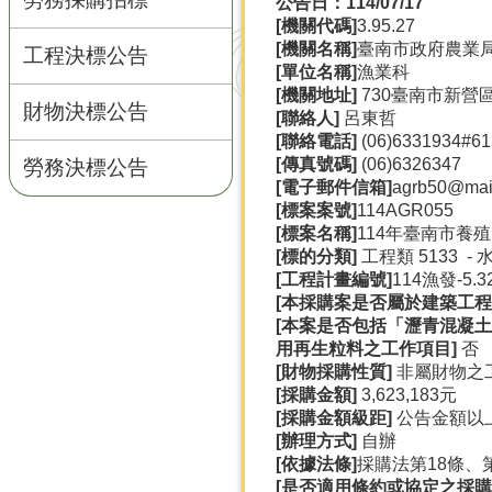
公告日：114/07/17
[
機關代碼]
3.95.27
[
機關名稱]
臺南市政府農業
工程決標公告
[
單位名稱]
漁業科
[
機關地址]
730臺南市新營
財物決標公告
[
聯絡人]
呂東哲
[
聯絡電話]
(06)6331934#61
[
傳真號碼]
(06)6326347
勞務決標公告
[
電子郵件信箱]
agrb50@mail
[
標案案號]
114AGR055
[
標案名稱]
114年臺南市養
[
標的分類]
工程類 5133 
[
工程計畫編號]
114漁發-5.3
[
本採購案是否屬於建築工程
[
本案是否包括「瀝青混凝土
用再生粒料之工作項目]
否
[
財物採購性質]
非屬財物之
[
採購金額]
3,623,183元
[
採購金額級距]
公告金額以
[
辦理方式]
自辦
[
依據法條]
採購法第18條、第
[
是否適用條約或協定之採購