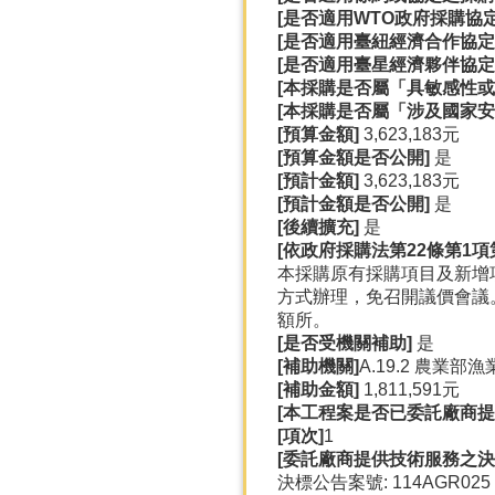
[
是否適用WTO
政府採購協定(
[
是否適用臺紐經濟合作協定(A
[
是否適用臺星經濟夥伴協定(A
[
本採購是否屬「具敏感性或
[
本採購是否屬「涉及國家安
[
預算金額]
3,623,183元
[
預算金額是否公開]
是
[
預計金額]
3,623,183元
[
預計金額是否公開]
是
[
後續擴充]
是
[
依政府採購法第22
條第1
項
本採購原有採購項目及新增
方式辦理，免召開議價會議。
額所。
[
是否受機關補助]
是
[
補助機關]
A.19.2 農業部
[
補助金額]
1,811,591元
[
本工程案是否已委託廠商提
[
項次]
1
[
委託廠商提供技術服務之決
決標公告案號: 114AGR025