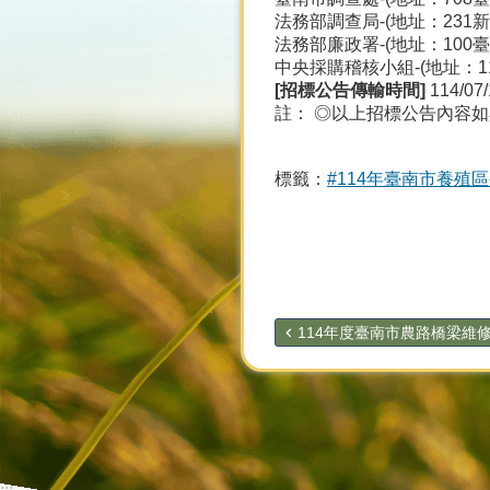
法務部調查局-(地址：231新北
法務部廉政署-(地址：100臺北
中央採購稽核小組-(地址：110
[
招標公告傳輸時間]
114/07/
註： ◎以上招標公告內容
標籤：
#114年臺南市養殖
114年度臺南市農路橋梁維修工