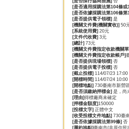
[
是否採行協商措施]
否
[
是否適用採購法第104
條或1
[
是否依據採購法第106
條第
[
是否提供電子領標]
是
[
機關文件費(
機關實收)]
50
[
系統使用費]
20元
[
文件代收費]
3元
[
總計]
73元
[
機關文件費指定收款機關單
[
機關文件費指定收款帳戶]
[
是否提供現場領標]
否
[
是否提供電子投標]
否
[
截止投標]
114/07/23 17:00
[
開標時間]
114/07/24 10:00
[
開標地點]
730臺南市新營區
[
是否須繳納押標金]
是，尚
[
理由]
得標廠商未確定
[
押標金額度]
150000
[
投標文字]
正體中文
[
收受投標文件地點]
730臺
[
是否依據採購法第99
條]
否
[
履約地點]
臺南市(非原住民