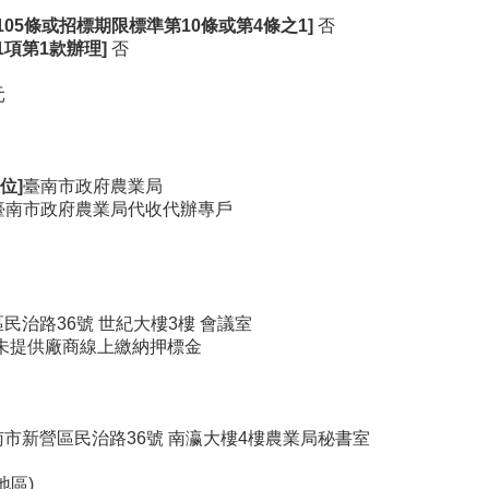
05
條或招標期限標準第10
條或第4
條之1]
否
1
項第1
款辦理]
否
元
位]
臺南市政府農業局
臺南市政府農業局代收代辦專戶
民治路36號 世紀大樓3樓 會議室
未提供廠商線上繳納押標金
南市新營區民治路36號 南瀛大樓4樓農業局秘書室
地區)