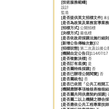
[
技術服務範疇]
設計
監造
[
是否提供英文招標文件]
未
[
是否為政策及業務宣導業務
[
招標方式]
公開招標
[
決標方式]
最低標
[
是否依政府採購法施行細則
[
新增公告傳輸次數]
02
[
招標狀態]
第二次及以後公
[
機關自定公告日]
114/07/17
[
是否複數決標]
否
[
是否訂有底價]
是
[
是否屬特殊採購]
否
[
是否已辦理公開閱覽]
否
[
是否屬統包]
否
[
是否已依照「公共工程開工
[
機關應辦事項檢核表檢核結
[
是否屬共同供應契約採購]
[
是否屬二以上機關之聯合採
[
是否應依公共工程專業技師