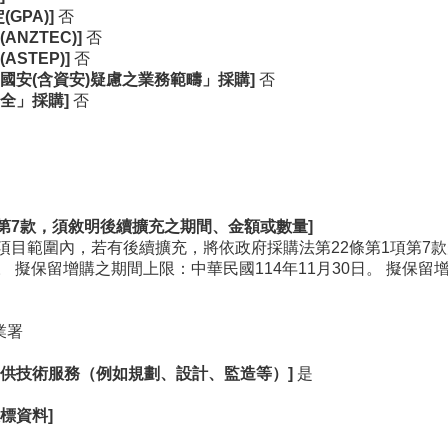
GPA)]
否
NZTEC)]
否
STEP)]
否
國安(
含資安)
疑慮之業務範疇」採購]
否
全」採購]
否
第7
款，須敘明後續擴充之期間、金額或數量]
項目範圍內，若有後續擴充，將依政府採購法第22條第1項第7
 擬保留增購之期間上限：中華民國114年11月30日。 擬保
漁業署
供技術服務（例如規劃、設計、監造等）]
是
標資料]