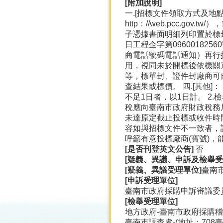
[
附加說明]
一.[招標文件領取方式及地
http：//web.pcc
子憑據書面明細列印置於標
日工程企字第0960018
商電話號碼電話通知）再行
用，視同未於開標後依機關
等，標單封、證件封廠商可自行
查結果或標價。 四.[其他
不足1日者，以1日計。 2.
稅應向臺南市政府財政稅務
未達原定截止投標或收件時
容如與招標文件不一致者，請
呼籲有意投標廠商(寶號)
[
是否刊登英文公告]
否
[
疑義、異議、申訴及檢舉受
[
疑義、異議受理單位]
臺南
[
申訴受理單位]
臺南市政府採購申訴審議委員會-
[
檢舉受理單位]
地方政府-臺南市政府採購稽核小
臺南市調查處-(地址：708臺