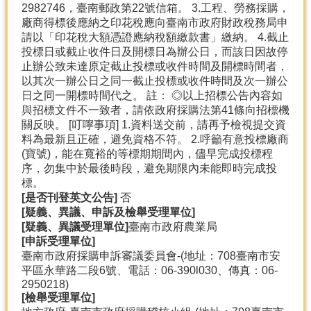
2982746，臺南郵政第22號信箱。 3.工程、勞務採購，
廠商得標後應納之印花稅應向臺南市政府財政稅務局申
請以「印花稅大額憑證應納稅額繳款書」繳納。 4.截止
投標日或截止收件日及開標日為辦公日，而該日因故停
止辦公致未達原定截止投標或收件時間及開標時間者，
以其次一辦公日之同一截止投標或收件時間及次一辦公
日之同一開標時間代之。 註： ◎以上招標公告內容如
與招標文件不一致者，請依政府採購法第41條向招標機
關反映。 [叮嚀事項] 1.資料送交前，請再予檢視提交資
料為最新且正確，避免資格不符。 2.呼籲有意投標廠商
(寶號)，能在寬裕的等標期期間內，儘早完成投標程
序，勿集中於最後時段，避免期限內未能即時完成投
標。
[
是否刊登英文公告]
否
[
疑義、異議、申訴及檢舉受理單位]
[
疑義、異議受理單位]
臺南市政府農業局
[
申訴受理單位]
臺南市政府採購申訴審議委員會-(地址：708臺南市安
平區永華路二段6號、電話：06-390l030、傳真：06-
2950218)
[
檢舉受理單位]