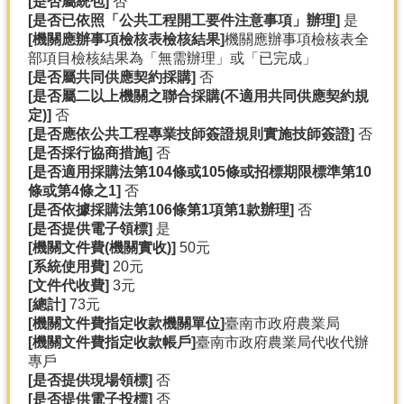
[
是否屬統包]
否
[
是否已依照「公共工程開工要件注意事項」辦理]
是
[
機關應辦事項檢核表檢核結果]
機關應辦事項檢核表全
部項目檢核結果為「無需辦理」或「已完成」
[
是否屬共同供應契約採購]
否
[
是否屬二以上機關之聯合採購(
不適用共同供應契約規
定)]
否
[
是否應依公共工程專業技師簽證規則實施技師簽證]
否
[
是否採行協商措施]
否
[
是否適用採購法第104
條或105
條或招標期限標準第10
條或第4
條之1]
否
[
是否依據採購法第106
條第1
項第1
款辦理]
否
[
是否提供電子領標]
是
[
機關文件費(
機關實收)]
50元
[
系統使用費]
20元
[
文件代收費]
3元
[
總計]
73元
[
機關文件費指定收款機關單位]
臺南市政府農業局
[
機關文件費指定收款帳戶]
臺南市政府農業局代收代辦
專戶
[
是否提供現場領標]
否
[
是否提供電子投標]
否