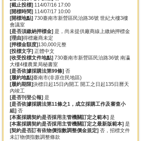
[
截止投標]
114/07/16 17:00
[
開標時間]
114/07/17 10:00
[
開標地點]
730臺南市新營區民治路36號 世紀大樓3樓
會議室
[
是否須繳納押標金]
是，尚未提供廠商線上繳納押標金
[
理由]
得標廠商未定
[
押標金額度]
130,000元整
[
投標文字]
正體中文
[
收受投標文件地點]
730臺南市新營區民治路36號 南瀛
大樓4樓農業局秘書室
[
是否依據採購法第99
條]
否
[
履約地點]
臺南市(非原住民地區)
[
履約期限]
決標日起15日內開工 開工之日起135日曆天
內竣工
[
是否刊登公報]
是
[
是否依據採購法第11
條之1
，成立採購工作及審查小
組]
否
[
本案採購契約是否採用主管機關訂定之範本]
是
[
本案採購契約是否採用主管機關訂定之最新版範本]
是
[
契約是否訂有依物價指數調整價金規定]
否，招標文件
未訂物價指數調整條款