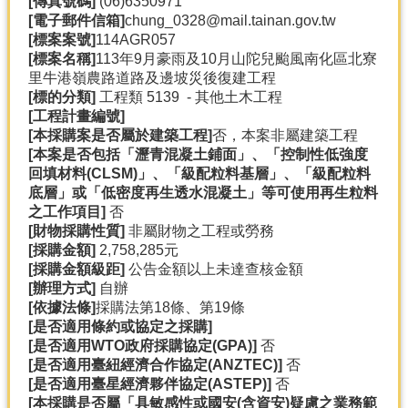
[
傳真號碼]
(06)6350971
產
[
電子郵件信箱]
chung_0328@mail.tainan.gov.tw
熱
[
標案案號]
114AGR057
門
[
標案名稱]
113年9月豪雨及10月山陀兒颱風南化區北寮
資
里牛港嶺農路道路及邊坡災後復建工程
訊
[
標的分類]
工程類 5139 - 其他土木工程
[
工程計畫編號]
農
[
本採購案是否屬於建築工程]
否，本案非屬建築工程
民
[
本案是否包括「瀝青混凝土鋪面」、「控制性低強度
服
回填材料(CLSM)
」、「級配粒料基層」、「級配粒料
務
底層」或「低密度再生透水混凝土」等可使用再生粒料
站
之工作項目]
否
[
財物採購性質]
非屬財物之工程或勞務
行
[
採購金額]
2,758,285元
政
[
採購金額級距]
公告金額以上未達查核金額
資
[
辦理方式]
自辦
訊
[
依據法條]
採購法第18條、第19條
[
是否適用條約或協定之採購]
[
是否適用WTO
政府採購協定(GPA)]
否
網
[
是否適用臺紐經濟合作協定(ANZTEC)]
否
站
[
是否適用臺星經濟夥伴協定(ASTEP)]
否
導
[
本採購是否屬「具敏感性或國安(
含資安)
疑慮之業務範
覽