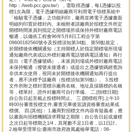
http：//web.pcc.gov.tw/），需取得憑據，每1憑據以投
標1次為限，電子憑據明細廠商可利用電子領標系統中
「檢驗電子憑據」之功能列印，廠商並將電子憑據書面
明細列印置於標封內。未檢附者請廠商於招標文件所定
開標時間派員到指定之開標場所或保持外標封廠商電話
暢通，以備依工程會96年5月8日工程企字第
09600182560號令及投標須知第34點、第59點規定，
於開標後依機關通知（主持開標人於指定開標場所現場
通知廠商代表或以外標封廠商電話號碼電話通知）再行
提出（電子憑據號碼），未派員到場或外標封廠商電話
未保持暢通（撥號未接通者）或提出之憑據號碼經查詢
非供本次使用，視同未於開標後依機關通知再行提出
者，應不決標予該廠商（投標須知第59點）。 3.投標
文件所附之標封需標示廠商名稱、地址及採購標的名稱
等，標單封、證件封廠商可自行準備。 二.[領標日期]:
自公告日起至截止投標時間止。 三.[開標程序]:上午10
時00分審查投標文件,審查完畢後宣讀資格審查結果或
標價。 四.[其他]： 1.廠商對招標文件內容有疑義者，應
以書面向招標機關請求釋疑之期限：自公告日起或邀標
之次日起等標期之1/4，其尾數不足1日者，以1日計。
2.檢舉受理單位:臺南市政府政風處檢舉電話：06-