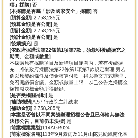
疇」採購]
否
分
[
本採購是否屬「涉及國家安全」採購]
否
類
[
預算金額]
2,758,285元
檢
[
預算金額是否公開]
是
索
[
預計金額]
2,758,285元
[
預計金額是否公開]
是
回
[
後續擴充]
是
首
[
依政府採購法第22
條第1
項第7
款，須敘明後續擴充之
頁
期間、金額或數量]
本採購原有採購項目及新增項目範圍內，若有後續擴
市
充，將依政府採購法第22條第1項第7款規定辦理;另若
府
係以原契約條件及價金核算付款，得以換文方式辦理，
首
免召開議價會議。金額或數量上限：以已公告之採購金
頁
額扣減決標金額所得餘額。
[
是否受機關補助]
是
網
[
補助機關]
A.57 行政院主計總處
站
[
補助金額]
2,758,285元
導
[
本案是否曾以不同案號辦理招標公告且已傳輸其無法
覽
決標公告，目前仍未決標]
是
[
前案標案案號]
114AGR024
[
前案標案名稱]
113年9月豪雨及11月山陀兒颱風南化區