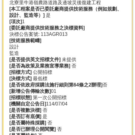
北寮里牛港嶺農路道路及邊坡災後復建工程
[
本工程案是否已委託廠商提供技術服務（例如規劃、
設計、監造等）]
是
[
項次]
1
[
委託廠商提供技術服務之決標資料]
決標公告案號: 113AGR013
[
技術服務範疇]
設計
監造
[
是否提供英文招標文件]
未提供
[
是否為政策及業務宣導業務]
否
[
招標方式]
公開招標
[
決標方式]
最低標
[
是否依政府採購法施行細則第64
條之2
辦理]
否
[
新增公告傳輸次數]
01
[
招標狀態]
第一次公開招標
[
機關自定公告日]
114/07/04
[
是否複數決標]
否
[
是否訂有底價]
是
[
是否屬特殊採購]
否
[
是否已辦理公開閱覽]
否