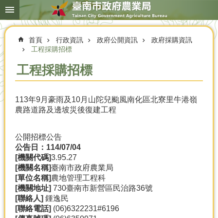
搜
跳到主要內容區塊
尋
進
階
首頁
行政資訊
政府公開資訊
政府採購資訊
搜
尋
工程採購招標
工程採購招標
本
113年9月豪雨及10月山陀兒颱風南化區北寮里牛港嶺
局
農路道路及邊坡災後復建工程
簡
介
公開招標公告
農
公告日：114/07/04
業
[
機關代碼]
3.95.27
概
[
機關名稱]
臺南市政府農業局
況
[
單位名稱]
農地管理工程科
[
機關地址]
730臺南市新營區民治路36號
優
[
聯絡人]
鍾逸民
選
[
聯絡電話]
(06)6322231#6196
農