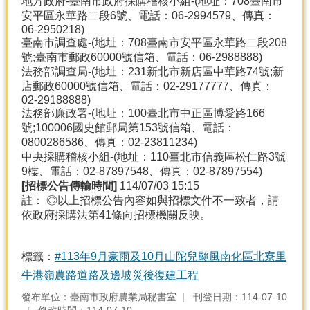
地方政府-臺南市政府採購稽核小組-(地址：708臺南市
安平區永華路二段6號、電話：06-2994579、傳真：
06-2950218)
臺南市調查處-(地址：708臺南市安平區永華路二段208
號;臺南市郵政60000號信箱、電話：06-2988888)
法務部調查局-(地址：231新北市新店區中華路74號;新
店郵政60000號信箱、電話：02-29177777、傳真：
02-29188888)
法務部廉政署-(地址：100臺北市中正區博愛路166
號;100006國史館郵局第153號信箱、電話：
0800286586、傳真：02-23811234)
中央採購稽核小組-(地址：110臺北市信義區松仁路3號
9樓、電話：02-87897548、傳真：02-87897554)
[
招標公告傳輸時間]
114/07/03 15:15
註： ◎以上招標公告內容如與招標文件不一致者，請
依政府採購法第41條向招標機關反映。
標籤：
#113年9月豪雨及10月山陀兒颱風南化區北寮里
牛港嶺農路道路及邊坡災後復建工程
發布單位：臺南市政府農業局秘書室
刊登日期：114-07-10