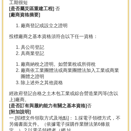
工期很短
[
是否屬災區重建工程]
否
[
廠商資格摘要]
廠商登記或設立之證明
投標廠商之基本資格須符合以下任一資格：
具公司登記
具商業登記
廠商納稅之證明。如營業稅或所得稅
廠商依工業團體法或商業團體法加入工業或商業
團體之證明
除上述外之其他資格
經政府登記合格之土木包工業或綜合營造業丙等(含以
上)廠商。
[
是否訂有與履約能力有關之基本資格]
否
[
附加說明]
一.[招標文件領取方式及地點]： 1.採電子領標方式，不
另備書面文件。（依據電子採購作業辦法第6條規
定。） 2.以電子領標者（網 址