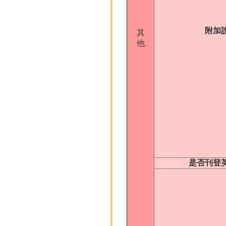
附加
其
他
是否刊登