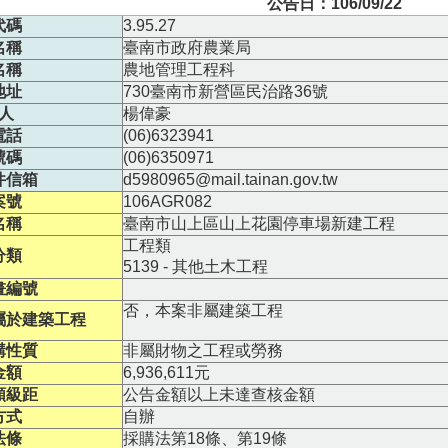
公告日：106/09/22
代碼
3.95.27
名稱
臺南市政府農業局
名稱
農地管理工程科
地址
730臺南市新營區民治路36號
人
楊偉豪
電話
(06)6323941
號碼
(06)6350971
件信箱
d5980965@mail.tainan.gov.tw
案號
106AGR082
名稱
臺南市山上區山上花園停車場新建工程
工程類
分類
5139 - 其他土木工程
畫編號
否，本案非屬建築工程
屬於建築工程
購性質
非屬財物之工程或勞務
金額
6,936,611元
額級距
公告金額以上未達查核金額
方式
自辦
法條
採購法第18條、第19條