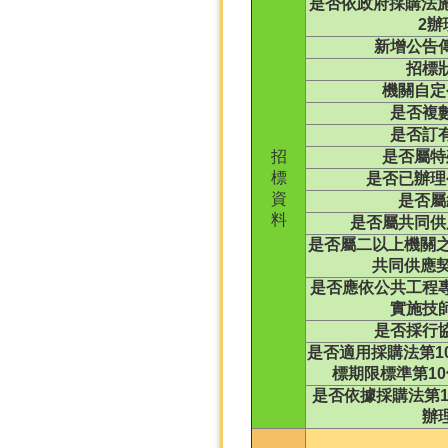
是否依政府採購法施
2辦
新增公告
招標
機關自定
是否複
是否訂
招
是否屬特
標
是否已辦理
資
是否屬
料
是否屬共同供
是否屬二以上機關之
共同供應契
是否應依公共工程
實施技
是否採行
是否適用採購法第10
標期限標準第10
是否依據採購法第1
辦