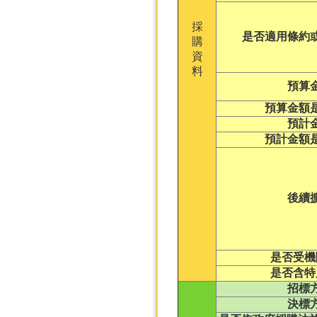
採
是否適用條約
購
資
料
預算
預算金額
預計
預計金額
後續
是否受機
是否含特
招標
決標