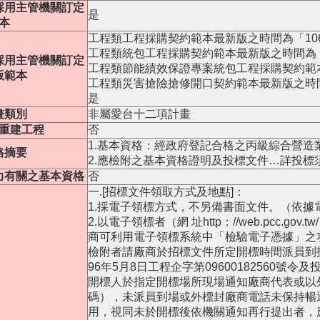
採用主管機關訂定
是
本
工程類工程採購契約範本最新版之時間為「106.0
工程類統包工程採購契約範本最新版之時間為「10
採用主管機關訂定
工程類節能績效保證專案統包工程採購契約範本最新
版範本
工程類災害搶險搶修開口契約範本最新版之時間為「
是
畫類別
非屬愛台十二項計畫
重建工程
否
1.基本資格：經政府登記合格之丙級綜合營造
格摘要
2.應檢附之基本資格證明及投標文件…詳投標
力有關之基本資格
否
一.[招標文件領取方式及地點]：
1.採電子領標方式，不另備書面文件。（依據
2.以電子領標者（網 址http：//web.pcc
商可利用電子領標系統中「檢驗電子憑據」之
檢附者請廠商於招標文件所定開標時間派員到
96年5月8日工程企字第09600182560號
開標人於指定開標場所現場通知廠商代表或以
碼），未派員到場或外標封廠商電話未保持暢
用，視同未於開標後依機關通知再行提出者，