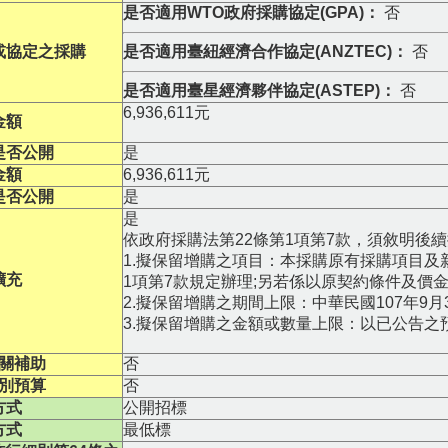
是否適用WTO政府採購協定(GPA)：
否
或協定之採購
是否適用臺紐經濟合作協定(ANZTEC)：
否
是否適用臺星經濟夥伴協定(ASTEP)：
否
6,936,611元
金額
是否公開
是
金額
6,936,611元
是否公開
是
是
依政府採購法第22條第1項第7款，須敘明後
1.擬保留增購之項目：本採購原有採購項目及
擴充
1項第7款規定辦理;另若係以原契約條件及價
2.擬保留增購之期間上限：中華民國107年9月
3.擬保留增購之金額或數量上限：以已公告之
關補助
否
別預算
否
方式
公開招標
方式
最低標