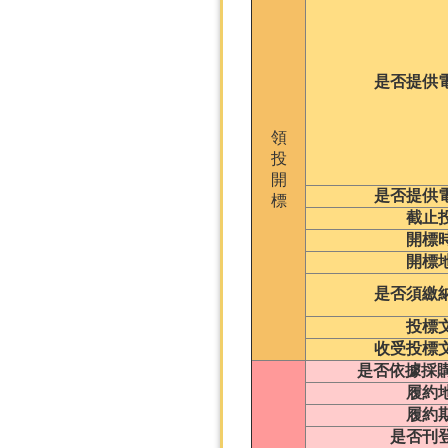
是否提供
領
投
開
是否提供
標
截止
開標
開標
是否須繳
投標
收受投標
是否依據採購
履約
履約
是否刊