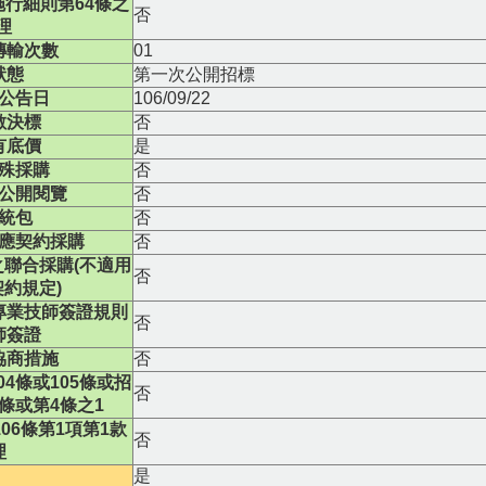
行細則第64條之
否
理
傳輸次數
01
狀態
第一次公開招標
公告日
106/09/22
數決標
否
有底價
是
殊採購
否
公開閱覽
否
統包
否
應契約採購
否
聯合採購(不適用
否
約規定)
專業技師簽證規則
否
師簽證
協商措施
否
4條或105條或招
否
條或第4條之1
06條第1項第1款
否
理
是