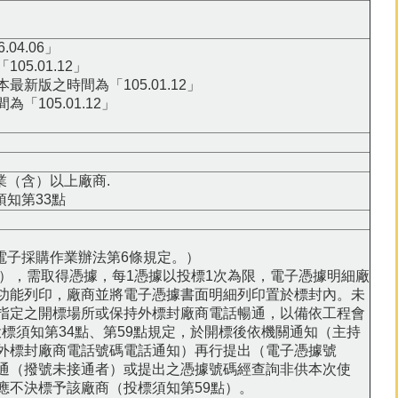
4.06」
5.01.12」
版之時間為「105.01.12」
105.01.12」
業（含）以上廠商.
須知第33點
電子採購作業辦法第6條規定。）
.gov.tw/），需取得憑據，每1憑據以投標1次為限，電子憑據明細廠
功能列印，廠商並將電子憑據書面明細列印置於標封內。未
指定之開標場所或保持外標封廠商電話暢通，以備依工程會
令及投標須知第34點、第59點規定，於開標後依機關通知（主持
外標封廠商電話號碼電話通知）再行提出（電子憑據號
通（撥號未接通者）或提出之憑據號碼經查詢非供本次使
應不決標予該廠商（投標須知第59點）。