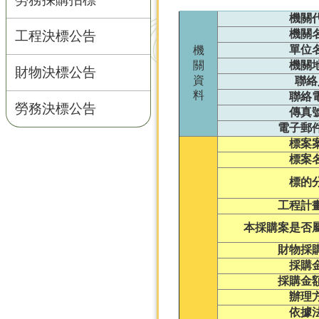
機關
機關
工程決標公告
單位
機
關
機關
財物決標公告
資
聯絡
料
聯絡
勞務決標公告
傳真
電子郵
標案
標案
標的
工程計
本採購案是否
財物採
採購
採購金
辦理
依據