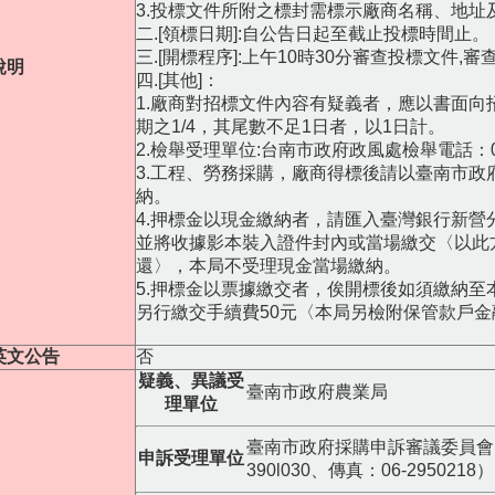
3.投標文件所附之標封需標示廠商名稱、地
二.[領標日期]:自公告日起至截止投標時間止。
三.[開標程序]:上午10時30分審查投標文件
說明
四.[其他]：
1.廠商對招標文件內容有疑義者，應以書面
期之1/4，其尾數不足1日者，以1日計。
2.檢舉受理單位:台南市政府政風處檢舉電話：06
3.工程、勞務採購，廠商得標後請以臺南市
納。
4.押標金以現金繳納者，請匯入臺灣銀行新營分行
並將收據影本裝入證件封內或當場繳交〈以此
還〉，本局不受理現金當場繳納。
5.押標金以票據繳交者，俟開標後如須繳納
另行繳交手續費50元〈本局另檢附保管款戶
英文公告
否
疑義、異議受
臺南市政府農業局
理單位
臺南市政府採購申訴審議委員會（
申訴受理單位
390l030、傳真：06-2950218）