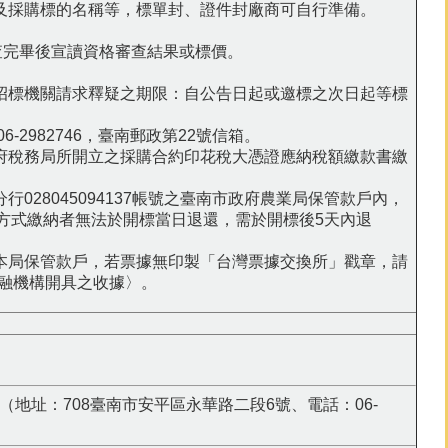
址及採購標的名稱等，標單封、證件封廠商可自行準備。
,審查完畢後宣讀資格審查結果或標價。
向招標機關請求釋疑之期限：自公告日起或邀標之次日起等標
-2982746，臺南郵政第22號信箱。
政府稅務局所開立之採購合約印花稅大憑證應納稅額繳款書繳
028045094137帳號之臺南市政府農業局保管款戶內，
方式繳納者無法於開標當日退還，需於開標後5天內退
至本局保管款戶，若票據無印製「台灣票據交換所」戳章，請
金融機構開具之收據〉。
地址：708臺南市安平區永華路二段6號、電話：06-