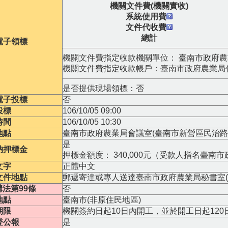
機關文件費(機關實收)
系統使用費
文件代收費
總計
電子領標
機關文件費指定收款機關單位： 臺南市政府
機關文件費指定收款帳戶：臺南市政府農業局
是否提供現場領標：否
電子投標
否
投標
106/10/05 09:00
時間
106/10/05 10:30
地點
臺南市政府農業局會議室(臺南市新營區民治路3
是
納押標金
押標金額度： 340,000元（受款人指名臺南
文字
正體中文
文件地點
郵遞寄達或專人送達臺南市政府農業局秘書室(
法第99條
否
地點
臺南市(非原住民地區)
期限
機關簽約日起10日內開工，並於開工日起120
登公報
是