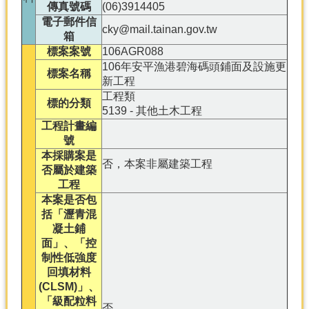
產
傳真號碼
(06)3914405
電子郵件信
熱
cky@mail.tainan.gov.tw
箱
門
標案案號
106AGR088
資
106年安平漁港碧海碼頭鋪面及設施更
訊
標案名稱
新工程
工程類
農
標的分類
5139 - 其他土木工程
民
工程計畫編
服
號
務
本採購案是
站
否，本案非屬建築工程
否屬於建築
行
工程
政
本案是否包
資
括「瀝青混
訊
凝土鋪
面」、「控
制性低強度
網
回填材料
站
(CLSM)」、
導
「級配粒料
覽
否