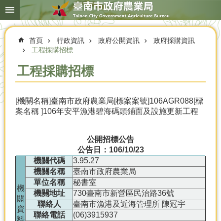
搜
跳到主要內容區塊
尋
進
階
首頁
行政資訊
政府公開資訊
政府採購資訊
搜
尋
工程採購招標
工程採購招標
本
[機關名稱]臺南市政府農業局[標案案號]106AGR088[標
局
案名稱 ]106年安平漁港碧海碼頭鋪面及設施更新工程
簡
介
公開招標公告
農
公告日：106/10/23
業
機關代碼
3.95.27
概
機關名稱
臺南市政府農業局
況
單位名稱
秘書室
機
優
機關地址
730臺南市新營區民治路36號
關
選
聯絡人
臺南市漁港及近海管理所 陳冠宇
資
農
聯絡電話
(06)3915937
料