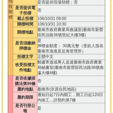
領
是否提供現場領標：否
投
是否提供電
否
開
子投標
標
截止投標
106/10/31 09:00
開標時間
106/10/31 10:30
臺南市政府農業局會議室(臺南市新營
開標地點
區民治路36號世紀大樓3樓)
是
是否須繳納
押標金額度： 30萬元整（受款人指名
押標金
臺南市漁港及近海管理所）
投標文字
正體中文
郵遞寄達或專人送達臺南市政府農業
收受投標文
局秘書室(臺南市新營區民治路36號南
件地點
瀛大樓4樓)
是否依據採
否
購法第99條
履約地點
臺南市(非原住民地區)
通知日起7日內開工，開工日起120日
履約期限
內竣工…詳契約第7條
是否刊登公
是
報