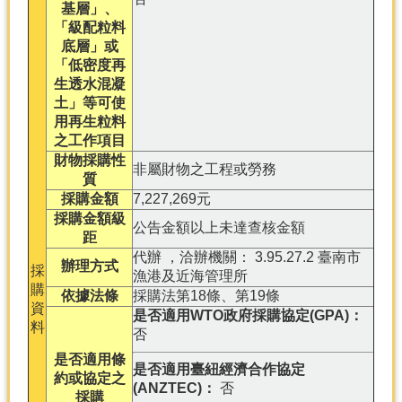
基層」、
「級配粒料
分
底層」或
類
「低密度再
檢
生透水混凝
索
土」等可使
用再生粒料
回
之工作項目
首
頁
財物採購性
非屬財物之工程或勞務
質
市
採購金額
7,227,269元
府
採購金額級
公告金額以上未達查核金額
首
距
頁
代辦 ，洽辦機關： 3.95.27.2 臺南市
辦理方式
採
漁港及近海管理所
購
網
依據法條
採購法第18條、第19條
資
站
是否適用WTO政府採購協定(GPA)：
料
導
否
覽
是否適用條
是否適用臺紐經濟合作協定
約或協定之
(ANZTEC)：
否
採購