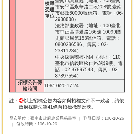
臺南市調查處（地址：708臺南
檢舉
市安平區永華路二段208號;臺南
受理
市郵政60000號信箱、電話：06-
單位
2988888）
法務部廉政署（地址：100臺北
市中正區博愛路166號;10099國
史館郵局第153號信箱、電話：
0800286586、傳真：02-
23811234）
中央採購稽核小組（地址：110
臺北市信義區松仁路3號9樓、電
話：02-87897548、傳真：02-
87897554）
招標公告傳
106/10/20 17:24
輸時間
註：
◎
以上招標公告內容如與招標文件不一致者，請依
政府採購法第41條向招標機關反映。
發布單位：臺南市政府農業局秘書室
刊登日期：106-10-26
修改時間：106-10-26