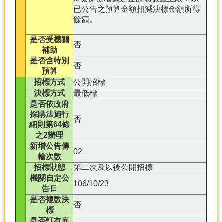
已公告之預算金額扣減決標金額所得
餘額。
是否受機關
否
補助
是否含特別
否
預算
招標方式
公開招標
決標方式
最低標
是否依政府
採購法施行
否
細則第64條
之2辦理
新增公告傳
02
輸次數
招標狀態
第二次及以後公開招標
機關自定公
106/10/23
告日
是否複數決
否
標
是否訂有底