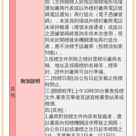
知（主持開標人於指定開標場所現場
通知廠商代表或以外標封廠商電話號
碼電話通知）再行提出（電子憑據號
碼），未派員到場或外標封廠商電話
未保持暢通（撥號未接通者）或提出
之憑據號碼經查詢非供本次使用，視
同未於開標後依機關通知再行提出
者，應不決標予該廠商（投標須知第
59點）。
3.投標文件所附之標封需標示廠商名
稱、地址及採購標的名稱等，標單
封、證件封廠商可自行準備。
二.[領標日期]:自公告日起至截止投標
附加說明
時間止。
其
三.[開標程序]:上午10時30分審查投標
他
文件,審查完畢後宣讀資格審查結果或
標價。
四.[其他]：
1.廠商對招標文件內容有疑義者，應
以書面向招標機關請求釋疑之期限：
自公告日起或邀標之次日起等標期之
1/4，其尾數不足1日者，以1日計。