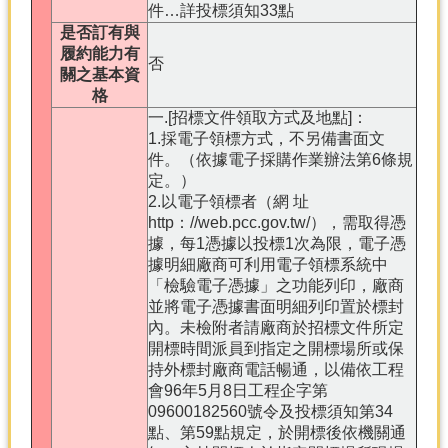
件…詳投標須知33點
是否訂有與
履約能力有
否
關之基本資
格
一.[招標文件領取方式及地點]：
1.採電子領標方式，不另備書面文
件。（依據電子採購作業辦法第6條規
定。）
2.以電子領標者（網 址
http：//web.pcc.gov.tw/），需取得憑
據，每1憑據以投標1次為限，電子憑
據明細廠商可利用電子領標系統中
「檢驗電子憑據」之功能列印，廠商
並將電子憑據書面明細列印置於標封
內。未檢附者請廠商於招標文件所定
開標時間派員到指定之開標場所或保
持外標封廠商電話暢通，以備依工程
會96年5月8日工程企字第
09600182560號令及投標須知第34
點、第59點規定，於開標後依機關通