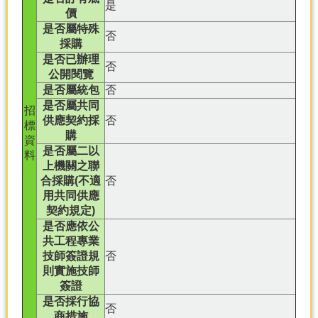
是
價
是否屬特殊
否
採購
是否已辦理
否
公開閱覽
是否屬統包
否
是否屬共同
招
供應契約採
否
標
購
資
是否屬二以
料
上機關之聯
合採購(不適
否
用共同供應
契約規定)
是否應依公
共工程專業
技師簽證規
否
則實施技師
簽證
是否採行協
否
商措施