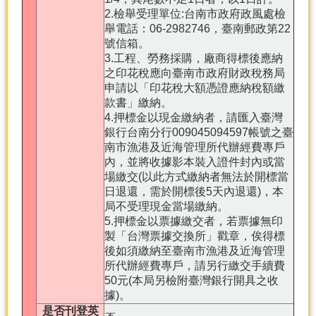
2.檢舉受理單位:台南市政府政風處檢
舉電話：06-2982746，臺南郵政第22
號信箱。
3.工程、勞務採購，廠商得標後應納
之印花稅應向臺南市政府財政稅務局
申請以「印花稅大額憑證應納稅額繳
款書」繳納。
4.押標金以現金繳納者，請匯入臺灣
銀行台南分行009045094597帳號之臺
南市漁港及近海管理所代辦經費專戶
內，並將收據影本裝入證件封內或當
場繳交(以此方式繳納者無法於開標當
日退還，需於開標後5天內退還)，本
局不受理現金當場繳納。
5.押標金以票據繳交者，若票據無印
製「台灣票據交換所」戳章，俟得標
後如須繳納至臺南市漁港及近海管理
所代辦經費專戶，請另行繳交手續費
50元(本局另檢附臺灣銀行開具之收
據)。
是否刊登英