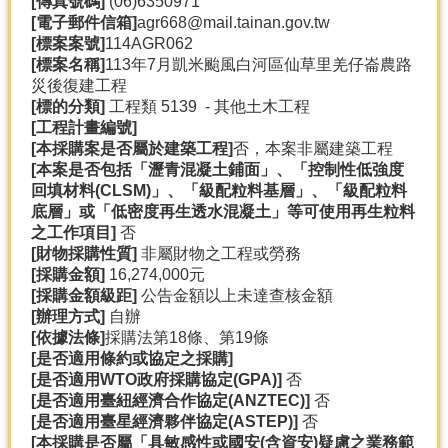
[
傳真號碼]
(06)6350971
產
[
電子郵件信箱]
agr668@mail.tainan.gov.tw
熱
[
標案案號]
114AGR062
門
[
標案名稱]
113年7月凱米颱風白河區仙草里羌仔崙農路
資
災後復建工程
訊
[
標的分類]
工程類 5139 - 其他土木工程
[
工程計畫編號]
農
[
本採購案是否屬於建築工程]
否，本案非屬建築工程
民
[
本案是否包括「瀝青混凝土鋪面」、「控制性低強度
服
回填材料(CLSM)
」、「級配粒料基層」、「級配粒料
務
底層」或「低密度再生透水混凝土」等可使用再生粒料
站
之工作項目]
否
[
財物採購性質]
非屬財物之工程或勞務
行
[
採購金額]
16,274,000元
政
[
採購金額級距]
公告金額以上未達查核金額
資
[
辦理方式]
自辦
訊
[
依據法條]
採購法第18條、第19條
[
是否適用條約或協定之採購]
[
是否適用WTO
政府採購協定(GPA)]
否
網
[
是否適用臺紐經濟合作協定(ANZTEC)]
否
站
[
是否適用臺星經濟夥伴協定(ASTEP)]
否
導
[
本採購是否屬「具敏感性或國安(
含資安)
疑慮之業務範
覽