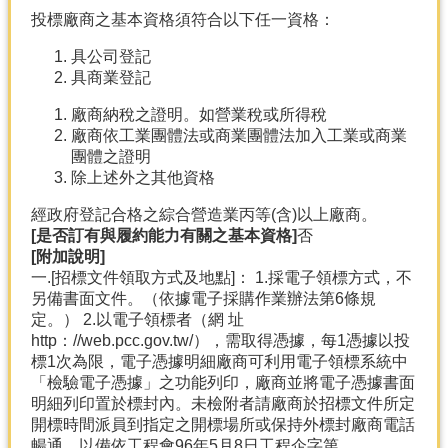
投標廠商之基本資格須符合以下任一資格：
具公司登記
具商業登記
廠商納稅之證明。如營業稅或所得稅
廠商依工業團體法或商業團體法加入工業或商業
團體之證明
除上述外之其他資格
經政府登記合格之綜合營造業丙等(含)以上廠商。
[
是否訂有與履約能力有關之基本資格]
否
[
附加說明]
一.[招標文件領取方式及地點]： 1.採電子領標方式，不
另備書面文件。（依據電子採購作業辦法第6條規
定。） 2.以電子領標者（網 址
http：//web.pcc.gov.tw/），需取得憑據，每1憑據以投
標1次為限，電子憑據明細廠商可利用電子領標系統中
「檢驗電子憑據」之功能列印，廠商並將電子憑據書面
明細列印置於標封內。未檢附者請廠商於招標文件所定
開標時間派員到指定之開標場所或保持外標封廠商電話
暢通，以備依工程會96年5月8日工程企字第