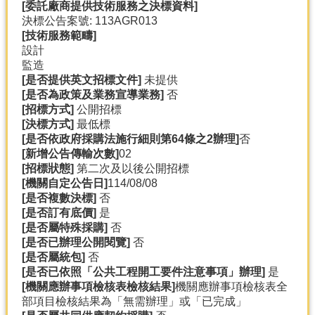
[
委託廠商提供技術服務之決標資料]
決標公告案號: 113AGR013
[
技術服務範疇]
設計
監造
[
是否提供英文招標文件]
未提供
[
是否為政策及業務宣導業務]
否
[
招標方式]
公開招標
[
決標方式]
最低標
[
是否依政府採購法施行細則第64
條之2
辦理]
否
[
新增公告傳輸次數]
02
[
招標狀態]
第二次及以後公開招標
[
機關自定公告日]
114/08/08
[
是否複數決標]
否
[
是否訂有底價]
是
[
是否屬特殊採購]
否
[
是否已辦理公開閱覽]
否
[
是否屬統包]
否
[
是否已依照「公共工程開工要件注意事項」辦理]
是
[
機關應辦事項檢核表檢核結果]
機關應辦事項檢核表全
部項目檢核結果為「無需辦理」或「已完成」