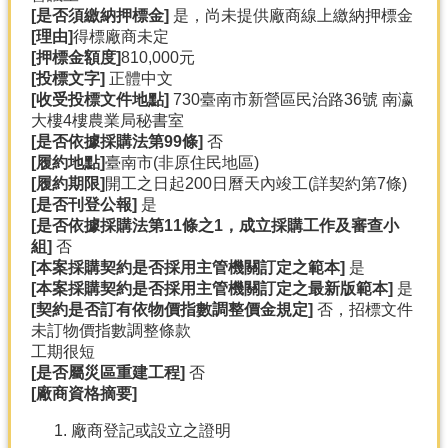
[
是否須繳納押標金]
是，尚未提供廠商線上繳納押標金
[
理由]
得標廠商未定
[
押標金額度]
810,000元
[
投標文字]
正體中文
[
收受投標文件地點]
730臺南市新營區民治路36號 南瀛
大樓4樓農業局秘書室
[
是否依據採購法第99
條]
否
[
履約地點]
臺南市(非原住民地區)
[
履約期限]
開工之日起200日曆天內竣工(詳契約第7條)
[
是否刊登公報]
是
[
是否依據採購法第11
條之1
，成立採購工作及審查小
組]
否
[
本案採購契約是否採用主管機關訂定之範本]
是
[
本案採購契約是否採用主管機關訂定之最新版範本]
是
[
契約是否訂有依物價指數調整價金規定]
否，招標文件
未訂物價指數調整條款
工期很短
[
是否屬災區重建工程]
否
[
廠商資格摘要]
廠商登記或設立之證明