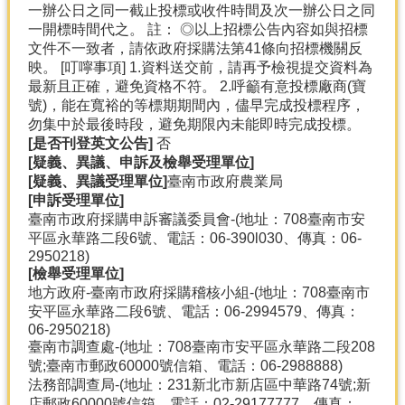
一辦公日之同一截止投標或收件時間及次一辦公日之同
一開標時間代之。 註： ◎以上招標公告內容如與招標
文件不一致者，請依政府採購法第41條向招標機關反
映。 [叮嚀事項] 1.資料送交前，請再予檢視提交資料為
最新且正確，避免資格不符。 2.呼籲有意投標廠商(寶
號)，能在寬裕的等標期期間內，儘早完成投標程序，
勿集中於最後時段，避免期限內未能即時完成投標。
[
是否刊登英文公告]
否
[
疑義、異議、申訴及檢舉受理單位]
[
疑義、異議受理單位]
臺南市政府農業局
[
申訴受理單位]
臺南市政府採購申訴審議委員會-(地址：708臺南市安
平區永華路二段6號、電話：06-390l030、傳真：06-
2950218)
[
檢舉受理單位]
地方政府-臺南市政府採購稽核小組-(地址：708臺南市
安平區永華路二段6號、電話：06-2994579、傳真：
06-2950218)
臺南市調查處-(地址：708臺南市安平區永華路二段208
號;臺南市郵政60000號信箱、電話：06-2988888)
法務部調查局-(地址：231新北市新店區中華路74號;新
店郵政60000號信箱、電話：02-29177777、傳真：