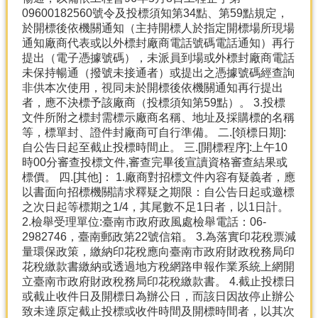
09600182560號令及投標須知第34點、第59點規定，
於開標後依機關通知（主持開標人於指定開標場所現場
通知廠商代表或以外標封廠商電話號碼電話通知）再行
提出（電子憑據號碼），未派員到場或外標封廠商電話
未保持暢通（撥號未接通者）或提出之憑據號碼經查詢
非供本次使用，視同未於開標後依機關通知再行提出
者，應不決標予該廠商（投標須知第59點）。 3.投標
文件所附之標封需標示廠商名稱、地址及採購標的名稱
等，標單封、證件封廠商可自行準備。 二.[領標日期]:
自公告日起至截止投標時間止。 三.[開標程序]:上午10
時00分審查投標文件,審查完畢後宣讀資格審查結果或
標價。 四.[其他]： 1.廠商對招標文件內容有疑義者，應
以書面向招標機關請求釋疑之期限：自公告日起或邀標
之次日起等標期之1/4，其尾數不足1日者，以1日計。
2.檢舉受理單位:臺南市政府政風處檢舉電話：06-
2982746，臺南郵政第22號信箱。 3.為落實印花稅票減
量環保政策，繳納印花稅應向臺南市政府財政稅務局印
花稅繳款書繳納或透過地方稅網路申報作業系統上網開
立臺南市政府財政稅務局印花稅繳款書。 4.截止投標日
或截止收件日及開標日為辦公日，而該日因故停止辦公
致未達原定截止投標或收件時間及開標時間者，以其次