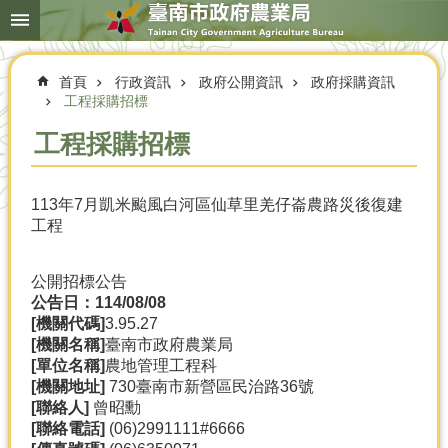
搜
跳到主要內容區塊
尋
進
階
首頁
行政資訊
政府公開資訊
政府採購資訊
搜
尋
工程採購招標
工程採購招標
本
113年7月凱米颱風白河區仙草里羌仔崙農路災後復建
局
工程
簡
介
公開招標公告
農
公告日：114/08/08
業
[
機關代碼]
3.95.27
概
[
機關名稱]
臺南市政府農業局
況
[
單位名稱]
農地管理工程科
[
機關地址]
730臺南市新營區民治路36號
優
[
聯絡人]
曾昭勳
選
[
聯絡電話]
(06)2991111#6666
農