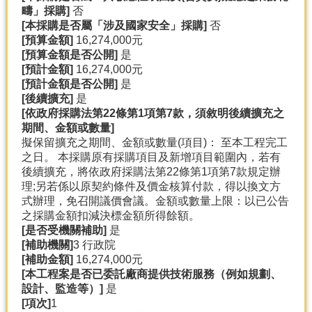
疇」採購]
否
分
[
本採購是否屬「涉及國家安全」採購]
否
類
[
預算金額]
16,274,000元
檢
[
預算金額是否公開]
是
索
[
預計金額]
16,274,000元
[
預計金額是否公開]
是
回
[
後續擴充]
是
首
[
依政府採購法第22
條第1
項第7
款，須敘明後續擴充之
頁
期間、金額或數量]
擬保留擴充之期間、金額或數量(項目)： 至本工程完工
市
之日。 本採購原有採購項目及新增項目範圍內，若有
府
後續擴充，將依政府採購法第22條第1項第7款規定辦
首
理;另若係以原契約條件及價金核算付款，得以換文方
頁
式辦理，免召開議價會議。金額或數量上限：以已公告
之採購金額扣減決標金額所得餘額。
網
[
是否受機關補助]
是
站
[
補助機關]
3 行政院
導
[
補助金額]
16,274,000元
覽
[
本工程案是否已委託廠商提供技術服務（例如規劃、
設計、監造等）]
是
[
項次]
1