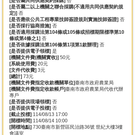
[
是否屬共同供應契約採購]
否
[
是否屬二以上機關之聯合採購(
不適用共同供應契約規
定)]
否
[
是否應依公共工程專業技師簽證規則實施技師簽證]
否
[
是否採行協商措施]
否
[
是否適用採購法第104
條或105
條或招標期限標準第10
條或第4
條之1]
否
[
是否依據採購法第106
條第1
項第1
款辦理]
否
[
是否提供電子領標]
是
[
機關文件費(
機關實收)]
50元
[
系統使用費]
20元
[
文件代收費]
3元
[
總計]
73元
[
機關文件費指定收款機關單位]
臺南市政府農業局
[
機關文件費指定收款帳戶]
臺南市政府農業局代收代辦
專戶
[
是否提供現場領標]
否
[
是否提供電子投標]
否
[
截止投標]
114/08/13 17:00
[
開標時間]
114/08/14 10:00
[
開標地點]
730臺南市新營區民治路36號 世紀大樓3樓
會議室