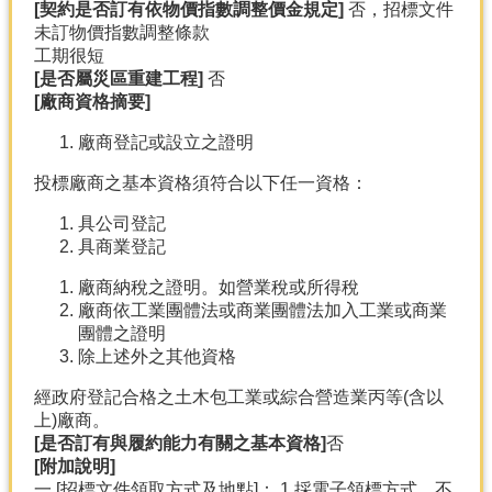
[
契約是否訂有依物價指數調整價金規定]
否，招標文件
未訂物價指數調整條款
工期很短
[
是否屬災區重建工程]
否
[
廠商資格摘要]
廠商登記或設立之證明
投標廠商之基本資格須符合以下任一資格：
具公司登記
具商業登記
廠商納稅之證明。如營業稅或所得稅
廠商依工業團體法或商業團體法加入工業或商業
團體之證明
除上述外之其他資格
經政府登記合格之土木包工業或綜合營造業丙等(含以
上)廠商。
[
是否訂有與履約能力有關之基本資格]
否
[
附加說明]
一.[招標文件領取方式及地點]： 1.採電子領標方式，不