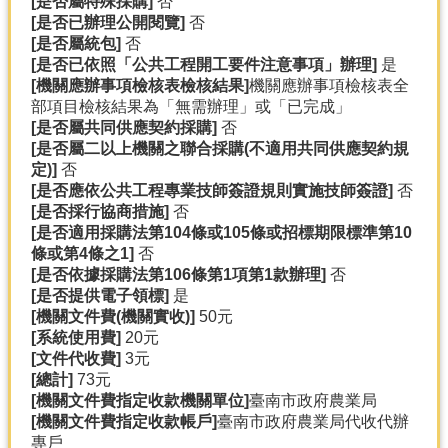
[
是否屬特殊採購]
否
[
是否已辦理公開閱覽]
否
[
是否屬統包]
否
[
是否已依照「公共工程開工要件注意事項」辦理]
是
[
機關應辦事項檢核表檢核結果]
機關應辦事項檢核表全
部項目檢核結果為「無需辦理」或「已完成」
[
是否屬共同供應契約採購]
否
[
是否屬二以上機關之聯合採購(
不適用共同供應契約規
定)]
否
[
是否應依公共工程專業技師簽證規則實施技師簽證]
否
[
是否採行協商措施]
否
[
是否適用採購法第104
條或105
條或招標期限標準第10
條或第4
條之1]
否
[
是否依據採購法第106
條第1
項第1
款辦理]
否
[
是否提供電子領標]
是
[
機關文件費(
機關實收)]
50元
[
系統使用費]
20元
[
文件代收費]
3元
[
總計]
73元
[
機關文件費指定收款機關單位]
臺南市政府農業局
[
機關文件費指定收款帳戶]
臺南市政府農業局代收代辦
專戶