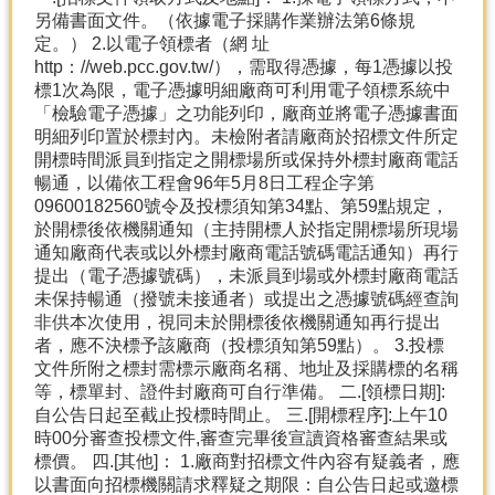
另備書面文件。（依據電子採購作業辦法第6條規
定。） 2.以電子領標者（網 址
http：//web.pcc.gov.tw/），需取得憑據，每1憑據以投
標1次為限，電子憑據明細廠商可利用電子領標系統中
「檢驗電子憑據」之功能列印，廠商並將電子憑據書面
明細列印置於標封內。未檢附者請廠商於招標文件所定
開標時間派員到指定之開標場所或保持外標封廠商電話
暢通，以備依工程會96年5月8日工程企字第
09600182560號令及投標須知第34點、第59點規定，
於開標後依機關通知（主持開標人於指定開標場所現場
通知廠商代表或以外標封廠商電話號碼電話通知）再行
提出（電子憑據號碼），未派員到場或外標封廠商電話
未保持暢通（撥號未接通者）或提出之憑據號碼經查詢
非供本次使用，視同未於開標後依機關通知再行提出
者，應不決標予該廠商（投標須知第59點）。 3.投標
文件所附之標封需標示廠商名稱、地址及採購標的名稱
等，標單封、證件封廠商可自行準備。 二.[領標日期]:
自公告日起至截止投標時間止。 三.[開標程序]:上午10
時00分審查投標文件,審查完畢後宣讀資格審查結果或
標價。 四.[其他]： 1.廠商對招標文件內容有疑義者，應
以書面向招標機關請求釋疑之期限：自公告日起或邀標