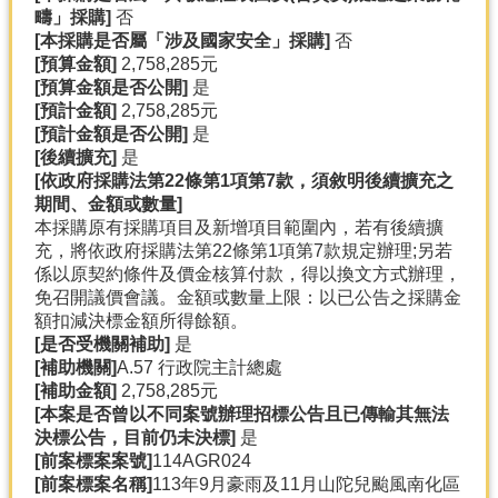
疇」採購]
否
分
[
本採購是否屬「涉及國家安全」採購]
否
類
[
預算金額]
2,758,285元
檢
[
預算金額是否公開]
是
索
[
預計金額]
2,758,285元
[
預計金額是否公開]
是
回
[
後續擴充]
是
首
[
依政府採購法第22
條第1
項第7
款，須敘明後續擴充之
頁
期間、金額或數量]
本採購原有採購項目及新增項目範圍內，若有後續擴
市
充，將依政府採購法第22條第1項第7款規定辦理;另若
府
係以原契約條件及價金核算付款，得以換文方式辦理，
首
免召開議價會議。金額或數量上限：以已公告之採購金
頁
額扣減決標金額所得餘額。
[
是否受機關補助]
是
網
[
補助機關]
A.57 行政院主計總處
站
[
補助金額]
2,758,285元
導
[
本案是否曾以不同案號辦理招標公告且已傳輸其無法
覽
決標公告，目前仍未決標]
是
[
前案標案案號]
114AGR024
[
前案標案名稱]
113年9月豪雨及11月山陀兒颱風南化區