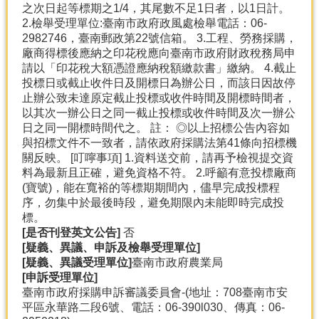
之次日起等標期之1/4，其尾數不足1日者，以1日計。
2.檢舉受理單位:臺南市政府政風處檢舉電話：06-
2982746，臺南郵政第22號信箱。 3.工程、勞務採購，
廠商得標後應納之印花稅應向臺南市政府財政稅務局申
請以「印花稅大額憑證應納稅額繳款書」繳納。 4.截止
投標日或截止收件日及開標日為辦公日，而該日因故停
止辦公致未達原定截止投標或收件時間及開標時間者，
以其次一辦公日之同一截止投標或收件時間及次一辦公
日之同一開標時間代之。 註： ◎以上招標公告內容如
與招標文件不一致者，請依政府採購法第41條向招標機
關反映。 [叮嚀事項] 1.資料送交前，請再予檢視提交資
料為最新且正確，避免資格不符。 2.呼籲有意投標廠商
(寶號)，能在寬裕的等標期期間內，儘早完成投標程
序，勿集中於最後時段，避免期限內未能即時完成投
標。
[
是否刊登英文公告]
否
[
疑義、異議、申訴及檢舉受理單位]
[
疑義、異議受理單位]
臺南市政府農業局
[
申訴受理單位]
臺南市政府採購申訴審議委員會-(地址：708臺南市安
平區永華路二段6號、電話：06-390l030、傳真：06-