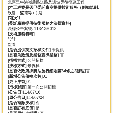
北寮里牛港嶺農路道路及邊坡災後復建工程
[
本工程案是否已委託廠商提供技術服務（例如規劃、
設計、監造等）]
是
[
項次]
1
[
委託廠商提供技術服務之決標資料]
決標公告案號: 113AGR013
[
技術服務範疇]
設計
監造
[
是否提供英文招標文件]
未提供
[
是否為政策及業務宣導業務]
否
[
招標方式]
公開招標
[
決標方式]
最低標
[
是否依政府採購法施行細則第64
條之2
辦理]
否
[
新增公告傳輸次數]
01
[
更正序號]
01
[
招標狀態]
第一次公開招標
[
公告日]
114/07/16
[
原公告日]
114/07/04
[
是否複數決標]
否
[
是否訂有底價]
是