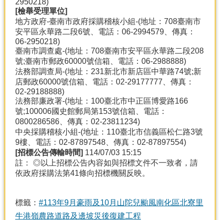
2950218)
[
檢舉受理單位]
地方政府-臺南市政府採購稽核小組-(地址：708臺南市
安平區永華路二段6號、電話：06-2994579、傳真：
06-2950218)
臺南市調查處-(地址：708臺南市安平區永華路二段208
號;臺南市郵政60000號信箱、電話：06-2988888)
法務部調查局-(地址：231新北市新店區中華路74號;新
店郵政60000號信箱、電話：02-29177777、傳真：
02-29188888)
法務部廉政署-(地址：100臺北市中正區博愛路166
號;100006國史館郵局第153號信箱、電話：
0800286586、傳真：02-23811234)
中央採購稽核小組-(地址：110臺北市信義區松仁路3號
9樓、電話：02-87897548、傳真：02-87897554)
[
招標公告傳輸時間]
114/07/03 15:15
註： ◎以上招標公告內容如與招標文件不一致者，請
依政府採購法第41條向招標機關反映。
標籤：
#113年9月豪雨及10月山陀兒颱風南化區北寮里
牛港嶺農路道路及邊坡災後復建工程