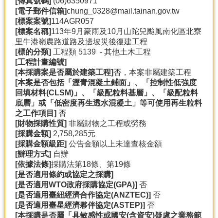
[
傳真號碼]
(06)6350971
產
[
電子郵件信箱]
chung_0328@mail.tainan.gov.tw
熱
[
標案案號]
114AGR057
門
[
標案名稱]
113年9月豪雨及10月山陀兒颱風南化區北寮
資
里牛港嶺農路道路及邊坡災後復建工程
訊
[
標的分類]
工程類 5139 - 其他土木工程
[
工程計畫編號]
農
[
本採購案是否屬於建築工程]
否，本案非屬建築工程
民
[
本案是否包括「瀝青混凝土鋪面」、「控制性低強度
服
回填材料(CLSM)
」、「級配粒料基層」、「級配粒料
務
底層」或「低密度再生透水混凝土」等可使用再生粒料
站
之工作項目]
否
[
財物採購性質]
非屬財物之工程或勞務
行
[
採購金額]
2,758,285元
政
[
採購金額級距]
公告金額以上未達查核金額
資
[
辦理方式]
自辦
訊
[
依據法條]
採購法第18條、第19條
[
是否適用條約或協定之採購]
[
是否適用WTO
政府採購協定(GPA)]
否
網
[
是否適用臺紐經濟合作協定(ANZTEC)]
否
站
[
是否適用臺星經濟夥伴協定(ASTEP)]
否
導
[
本採購是否屬「具敏感性或國安(
含資安)
疑慮之業務範
覽