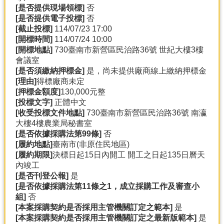
[
是否提供現場領標]
否
[
是否提供電子投標]
否
[
截止投標]
114/07/23 17:00
[
開標時間]
114/07/24 10:00
[
開標地點]
730臺南市新營區民治路36號 世紀大樓3樓
會議室
[
是否須繳納押標金]
是，尚未提供廠商線上繳納押標金
[
理由]
得標廠商未定
[
押標金額度]
130,000元整
[
投標文字]
正體中文
[
收受投標文件地點]
730臺南市新營區民治路36號 南瀛
大樓4樓農業局秘書室
[
是否依據採購法第99
條]
否
[
履約地點]
臺南市(非原住民地區)
[
履約期限]
決標日起15日內開工 開工之日起135日曆天
內竣工
[
是否刊登公報]
是
[
是否依據採購法第11
條之1
，成立採購工作及審查小
組]
否
[
本案採購契約是否採用主管機關訂定之範本]
是
[
本案採購契約是否採用主管機關訂定之最新版範本]
是