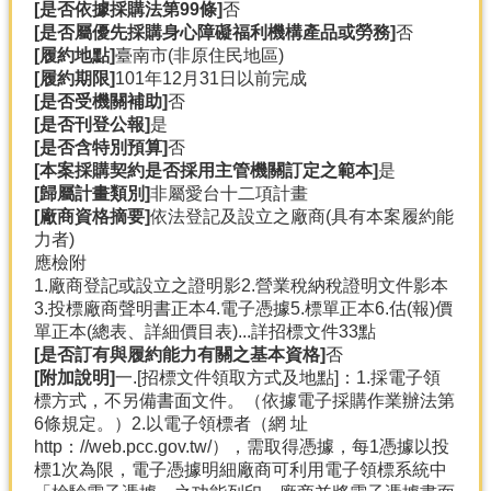
[是否依據採購法第99條]
否
[是否屬優先採購身心障礙福利機構產品或勞務]
否
[履約地點]
臺南市(非原住民地區)
[履約期限]
101年12月31日以前完成
[是否受機關補助]
否
[是否刊登公報]
是
[是否含特別預算]
否
[本案採購契約是否採用主管機關訂定之範本]
是
[歸屬計畫類別]
非屬愛台十二項計畫
[廠商資格摘要]
依法登記及設立之廠商(具有本案履約能
力者)
應檢附
1.廠商登記或設立之證明影2.營業稅納稅證明文件影本
3.投標廠商聲明書正本4.電子憑據5.標單正本6.估(報)價
單正本(總表、詳細價目表)...詳招標文件33點
[是否訂有與履約能力有關之基本資格]
否
[附加說明]
一.[招標文件領取方式及地點]：1.採電子領
標方式，不另備書面文件。（依據電子採購作業辦法第
6條規定。）2.以電子領標者（網 址
http：//web.pcc.gov.tw/），需取得憑據，每1憑據以投
標1次為限，電子憑據明細廠商可利用電子領標系統中