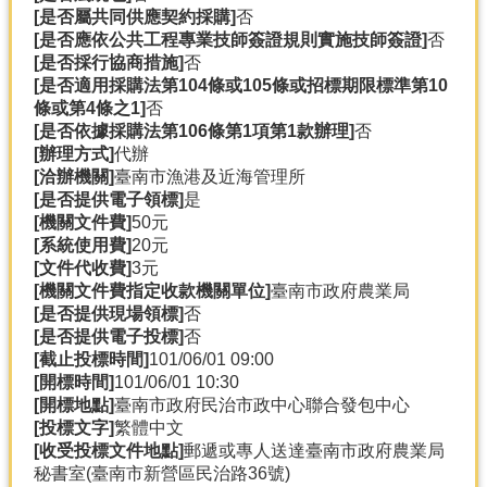
[是否屬共同供應契約採購]
否
分
[是否應依公共工程專業技師簽證規則實施技師簽證]
否
類
[是否採行協商措施]
否
檢
[是否適用採購法第104條或105條或招標期限標準第10
索
條或第4條之1]
否
[是否依據採購法第106條第1項第1款辦理]
否
回
[辦理方式]
代辦
首
[洽辦機關]
臺南市漁港及近海管理所
頁
[是否提供電子領標]
是
[機關文件費]
50元
市
[系統使用費]
20元
府
[文件代收費]
3元
首
[機關文件費指定收款機關單位]
臺南市政府農業局
頁
[是否提供現場領標]
否
[是否提供電子投標]
否
網
[截止投標時間]
101/06/01 09:00
站
[開標時間]
101/06/01 10:30
導
[開標地點]
臺南市政府民治市政中心聯合發包中心
覽
[投標文字]
繁體中文
[收受投標文件地點]
郵遞或專人送達臺南市政府農業局
秘書室(臺南市新營區民治路36號)