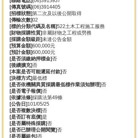
[聯絡電話]
(06)3915937
產
[傳真號碼]
(06)3914405
熱
[招標狀態]
第二次及以後公開取得
門
[傳輸次數]
02
資
[標的分類代碼及名稱]
522土木工程施工服務
訊
[財物採購性質]
非屬財物之工程或勞務
[採購金額級距]
未達公告金額
農
[預算金額]
600,000元
民
[預計金額]
600,000元
服
[是否須繳納押標金]
否
務
[後續擴充]
否
站
[本案是否可能遲延付款]
否
[決標方式]
最低標
行
[是否依機關異質採購最低標作業須知辦理]
否
政
[是否電子報價]
否
資
[依據法條]
採購法第49條
訊
[公告日]
101/05/25
[是否複數決標]
否
[是否訂有底價]
是
網
[是否屬特殊採購]
否
站
[是否已辦理公開閱覽]
否
導
[是否屬統包]
否
覽