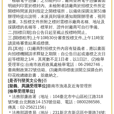
「檢驗電子憑據」之功能列印，廠商並將電子憑據書面
明細列印置於標封內。未檢附者請廠商於招標文件所定
開標時間派員到指定之開標場所，以備依採購法第51條
辦理時提出說明，未派員到場依通知期限辦理者，視同
放棄。3.投標文件所附之標封需標示廠商名稱、地址及
採購標的名稱等，標單封、證件封廠商可自行準備。
二.[領標日期]:自公告日起至截止投標時間止。
三.[開標程序]:上午10時30分審查投標文件,上午11時宣
讀資格審查結果或標價。
四.[其他]：(1)廠商對招標文件內容有疑義者，應以書面
向招標機關請求釋疑之期限：自公告日起或邀標之次日
起等標期之1/4，其尾數不足1日者，以1日計。(2)檢舉
受理單位:台南市政府政風處檢舉電話：06-2982746，
臺南郵政第22號信箱。(3)廠商得標後須開立採購合約
印花稅總繳款書，並繳納之。
[是否刊登英文公告]
否
[疑義、異議受理單位]
臺南市漁港及近海管理所
[檢舉受理單位]
＊法務部廉政署（地址：104臺北市中山區松江路318
號5樓;台北郵政14-153號信箱、電話：0800286586、
傳真：02-25621156）
＊法務部調查局（地址：231新北市新店區中華路74號;