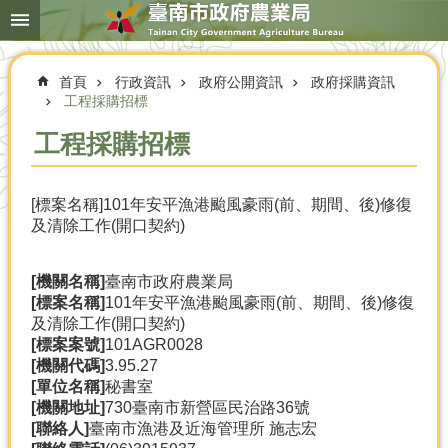
搜
跳到主要內容區塊
尋
進
階
首頁
行政資訊
政府公開資訊
政府採購資訊
搜
尋
工程採購招標
工程採購招標
本
[標案名稱]101年安平漁港颱風豪雨(前、期間、後)修復
局
及清除工作(開口契約)
簡
介
[機關名稱]
臺南市政府農業局
農
[標案名稱]
101年安平漁港颱風豪雨(前、期間、後)修復
業
及清除工作(開口契約)
概
[標案案號]
101AGR0028
況
[機關代碼]
3.95.27
[單位名稱]
秘書室
優
[機關地址]
730臺南市新營區民治路36號
選
[聯絡人]
臺南市漁港及近海管理所 施志宏
農