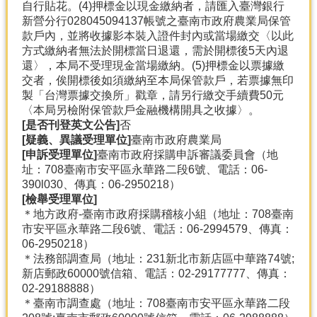
自行貼花。(4)押標金以現金繳納者，請匯入臺灣銀行
新營分行028045094137帳號之臺南市政府農業局保管
款戶內，並將收據影本裝入證件封內或當場繳交〈以此
方式繳納者無法於開標當日退還，需於開標後5天內退
還〉，本局不受理現金當場繳納。(5)押標金以票據繳
交者，俟開標後如須繳納至本局保管款戶，若票據無印
製「台灣票據交換所」戳章，請另行繳交手續費50元
〈本局另檢附保管款戶金融機構開具之收據〉。
[是否刊登英文公告]
否
[疑義、異議受理單位]
臺南市政府農業局
[申訴受理單位]
臺南市政府採購申訴審議委員會（地
址：708臺南市安平區永華路二段6號、電話：06-
390l030、傳真：06-2950218）
[檢舉受理單位]
＊地方政府-臺南市政府採購稽核小組（地址：708臺南
市安平區永華路二段6號、電話：06-2994579、傳真：
06-2950218）
＊法務部調查局（地址：231新北市新店區中華路74號;
新店郵政60000號信箱、電話：02-29177777、傳真：
02-29188888）
＊臺南市調查處（地址：708臺南市安平區永華路二段