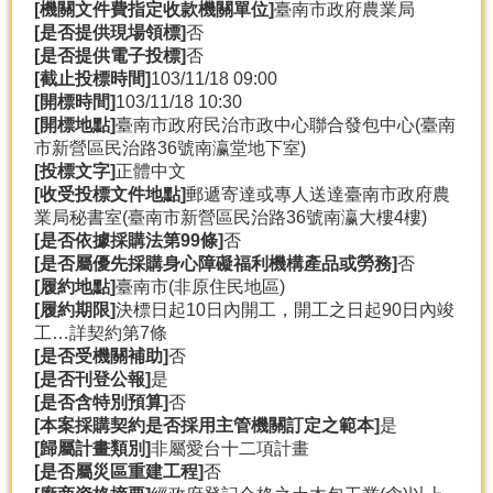
[機關文件費指定收款機關單位]
臺南市政府農業局
[是否提供現場領標]
否
[是否提供電子投標]
否
[截止投標時間]
103/11/18 09:00
[開標時間]
103/11/18 10:30
[開標地點]
臺南市政府民治市政中心聯合發包中心(臺南
市新營區民治路36號南瀛堂地下室)
[投標文字]
正體中文
[收受投標文件地點]
郵遞寄達或專人送達臺南市政府農
業局秘書室(臺南市新營區民治路36號南瀛大樓4樓)
[是否依據採購法第99條]
否
[是否屬優先採購身心障礙福利機構產品或勞務]
否
[履約地點]
臺南市(非原住民地區)
[履約期限]
決標日起10日內開工，開工之日起90日內竣
工…詳契約第7條
[是否受機關補助]
否
[是否刊登公報]
是
[是否含特別預算]
否
[本案採購契約是否採用主管機關訂定之範本]
是
[歸屬計畫類別]
非屬愛台十二項計畫
[是否屬災區重建工程]
否