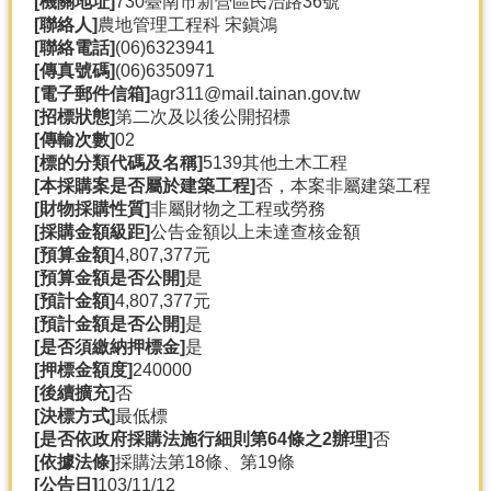
[機關地址]
730臺南市新營區民治路36號
產
[聯絡人]
農地管理工程科 宋鎭鴻
熱
[聯絡電話]
(06)6323941
門
[傳真號碼]
(06)6350971
資
[電子郵件信箱]
agr311@mail.tainan.gov.tw
訊
[招標狀態]
第二次及以後公開招標
[傳輸次數]
02
農
[標的分類代碼及名稱]
5139其他土木工程
民
[本採購案是否屬於建築工程]
否，本案非屬建築工程
服
[財物採購性質]
非屬財物之工程或勞務
務
[採購金額級距]
公告金額以上未達查核金額
站
[預算金額]
4,807,377元
[預算金額是否公開]
是
行
[預計金額]
4,807,377元
政
[預計金額是否公開]
是
資
[是否須繳納押標金]
是
訊
[押標金額度]
240000
[後續擴充]
否
[決標方式]
最低標
網
[是否依政府採購法施行細則第64條之2辦理]
否
站
[依據法條]
採購法第18條、第19條
導
[公告日]
103/11/12
覽