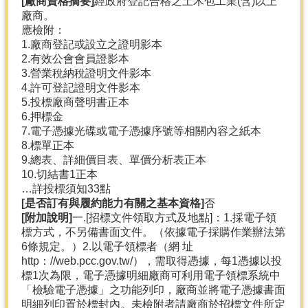
[廠商資格摘要]
經政府登記合格之土木包工業(含)以上
廠商。
應檢附：
1.廠商登記或設立之證明影本
2.有效公會會員證影本
3.營業稅納稅證明文件影本
4.許可登記證明文件影本
5.投標廠商聲明書正本
6.押標金
7.電子憑據光碟或電子憑據序號等相關內容之紙本
8.標單正本
9.總表、詳細價目表、單價分析表正本
10.切結書1正本
…詳投標須知33點
[是否訂有與履約能力有關之基本資格]
否
[附加說明]
一.[招標文件領取方式及地點]：1.採電子領
標方式，不另備書面文件。（依據電子採購作業辦法第
6條規定。）2.以電子領標者（網 址
http：//web.pcc.gov.tw/），需取得憑據，每1憑據以投
標1次為限，電子憑據明細廠商可利用電子領標系統中
「檢驗電子憑據」之功能列印，廠商並將電子憑據書面
明細列印置於標封內。未檢附者請廠商於招標文件所定