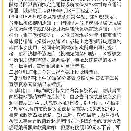
開標時間派員到指定之開標場所或保持外標封廠商電話
暢通，以備依工程會96年5月8日工程企字第
09600182560號令及投標須知第34點、第59點規定，
於開標後依機關通知（主持開標人於指定開標場所現場
通知廠商代表或以外標封廠商電話號碼電話通知）再行
提出（電子憑據號碼），未派員到場或外標封廠商電話
未保持暢通（撥號未接通者）或提出之憑據號碼經查詢
非供本次使用，視同未於開標後依機關通知再行提出
者，應不決標予該廠商（投標須知第59點）。3.投標文
件所附之標封需標示廠商名稱、地址及採購標的名稱
等，標單封、證件封廠商可自行準備。
二.[領標日期]:自公告日起至截止投標時間止。
三.[開標程序]:上午10時30分審查投標文件,審查完畢後
宣讀資格審查結果或標價。
四.[其他]：(1)廠商對招標文件內容有疑義者，應以書面
向招標機關請求釋疑之期限：自公告日起或邀標之次日
起等標期之1/4，其尾數不足1日者，以1日計。(2)檢舉
受理單位:台南市政府政風處檢舉電話：06-2982746，
臺南郵政第22號信箱。(3) 工程、勞務採購，廠商得標
後請以臺南市政府稅務局所開立之採購合約印花稅大憑
證應納稅額繳款書繳納，但應納稅額100元以下者，可