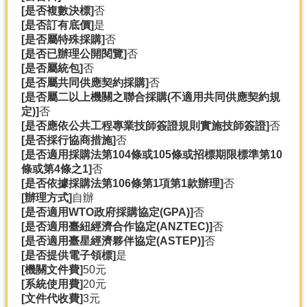
[是否複數決標]
否
分
[是否訂有底價]
是
類
[是否屬特殊採購]
否
檢
[是否已辦理公開閱覽]
否
索
[是否屬統包]
否
[是否屬共同供應契約採購]
否
回
[是否屬二以上機關之聯合採購(不適用共同供應契約規
首
定)]
否
頁
[是否應依公共工程專業技師簽證規則實施技師簽證]
否
[是否採行協商措施]
否
市
[是否適用採購法第104條或105條或招標期限標準第10
府
條或第4條之1]
否
首
[是否依據採購法第106條第1項第1款辦理]
否
頁
[辦理方式]
自辦
[是否適用WTO政府採購協定(GPA)]
否
網
[是否適用臺紐經濟合作協定(ANZTEC)]
否
站
[是否適用臺星經濟夥伴協定(ASTEP)]
否
導
[是否提供電子領標]
是
覽
[機關文件費]
50元
[系統使用費]
20元
[文件代收費]
3元