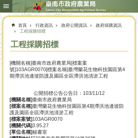
搜
跳到主要內容區塊
尋
進
階
首頁
行政資訊
政府公開資訊
政府採購資訊
搜
尋
工程採購招標
工程採購招標
本
[機關名稱]臺南市政府農業局[標案案
局
號]103AGR0070[標案名稱]臺灣蘭花生物科技園區第4
簡
期滯洪池邊坡防護及園區全區滯洪池清淤工程
介
農
公開招標公告
公告日：103/11/12
業
[機關名稱]
臺南市政府農業局
概
[標案名稱]
臺灣蘭花生物科技園區第4期滯洪池邊坡防
況
護及園區全區滯洪池清淤工程
[標案案號]
103AGR0070
優
[機關代碼]
3.95.27
選
[單位名稱]
秘書室
農