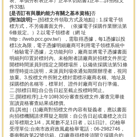
表、單價分析表正本）正本9.切結書1正本…詳招標文
件33點
[是否訂有與履約能力有關之基本資格]
否
[附加說明]
一.[招標文件領取方式及地點]：1.採電子領
標方式，不另備書面文件。（依據電子採購作業辦法第
6條規定。）2.以電子領標者（網 址
http：//web.pcc.gov.tw/），需取得憑據，每1憑據以投
標1次為限，電子憑據明細廠商可利用電子領標系統中
「檢驗電子憑據」之功能列印，廠商並將電子憑據書面
明細列印置於標封內。未檢附者請廠商於招標文件所定
開標時間派員到指定之開標場所，以備依採購法第51條
辦理時提出說明，未派員到場依通知期限辦理者，視同
放棄。3.投標文件所附之標封需標示廠商名稱、地址及
採購標的名稱等，標單封、證件封廠商可自行準備。
二.[領標日期]:自公告日起至截止投標時間止。
三.[開標程序]:上午10時30分審查投標文件,審查完畢後
宣讀資格審查結果或標價。
四.[其他]：(1)廠商對招標文件內容有疑義者，應以書面
向招標機關請求釋疑之期限：自公告日起或邀標之次日
起等標期之1/4，其尾數不足1日者，以1日計。(2)檢舉
受理單位:台南市政府政風處檢舉電話：06-2982746，
臺南郵政第22號信箱。(3)廠商得標後須開立採購合約