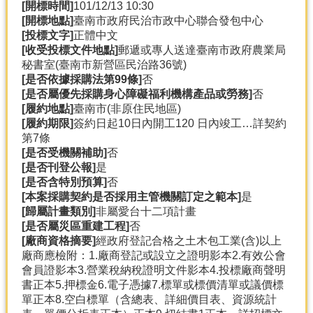
[開標時間]
101/12/13 10:30
[開標地點]
臺南市政府民治市政中心聯合發包中心
[投標文字]
正體中文
[收受投標文件地點]
郵遞或專人送達臺南市政府農業局
秘書室(臺南市新營區民治路36號)
[是否依據採購法第99條]
否
[是否屬優先採購身心障礙福利機構產品或勞務]
否
[履約地點]
臺南市(非原住民地區)
[履約期限]
簽約日起10日內開工120 日內竣工…詳契約
第7條
[是否受機關補助]
否
[是否刊登公報]
是
[是否含特別預算]
否
[本案採購契約是否採用主管機關訂定之範本]
是
[歸屬計畫類別]
非屬愛台十二項計畫
[是否屬災區重建工程]
否
[廠商資格摘要]
經政府登記合格之土木包工業(含)以上
廠商應檢附：1.廠商登記或設立之證明影本2.有效公會
會員證影本3.營業稅納稅證明文件影本4.投標廠商聲明
書正本5.押標金6.電子憑據7.標單或標價清單或議價標
單正本8.空白標單（含總表、詳細價目表、資源統計