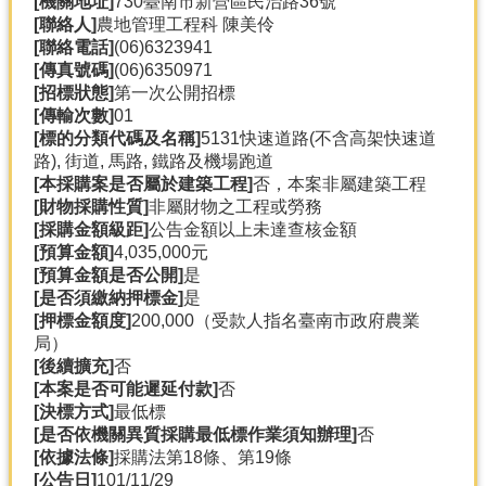
[機關地址]
730臺南市新營區民治路36號
產
[聯絡人]
農地管理工程科 陳美伶
熱
[聯絡電話]
(06)6323941
門
[傳真號碼]
(06)6350971
資
[招標狀態]
第一次公開招標
訊
[傳輸次數]
01
[標的分類代碼及名稱]
5131快速道路(不含高架快速道
農
路), 街道, 馬路, 鐵路及機場跑道
民
[本採購案是否屬於建築工程]
否，本案非屬建築工程
服
[財物採購性質]
非屬財物之工程或勞務
務
[採購金額級距]
公告金額以上未達查核金額
站
[預算金額]
4,035,000元
[預算金額是否公開]
是
行
[是否須繳納押標金]
是
政
[押標金額度]
200,000（受款人指名臺南市政府農業
資
局）
訊
[後續擴充]
否
[本案是否可能遲延付款]
否
[決標方式]
最低標
網
[是否依機關異質採購最低標作業須知辦理]
否
站
[依據法條]
採購法第18條、第19條
導
[公告日]
101/11/29
覽