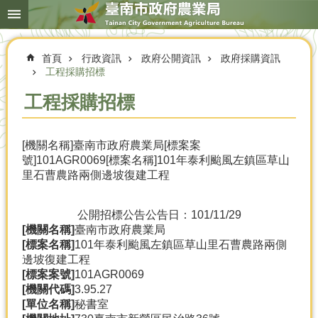
搜
跳到主要內容區塊
尋
進
階
首頁
行政資訊
政府公開資訊
政府採購資訊
搜
尋
工程採購招標
工程採購招標
本
[機關名稱]臺南市政府農業局[標案案
局
號]101AGR0069[標案名稱]101年泰利颱風左鎮區草山
簡
里石曹農路兩側邊坡復建工程
介
農
公開招標公告
公告日：101/11/29
業
[機關名稱]
臺南市政府農業局
概
[標案名稱]
101年泰利颱風左鎮區草山里石曹農路兩側
況
邊坡復建工程
[標案案號]
101AGR0069
優
[機關代碼]
3.95.27
選
[單位名稱]
秘書室
農