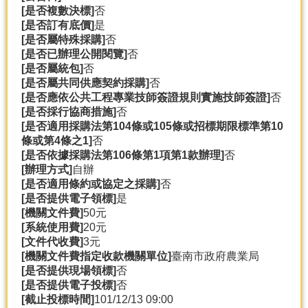
[是否複數決標]
否
分
[是否訂有底價]
是
類
[是否屬特殊採購]
否
檢
[是否已辦理公開閱覽]
否
索
[是否屬統包]
否
[是否屬共同供應契約採購]
否
回
[是否應依公共工程專業技師簽證規則實施技師簽證]
否
首
[是否採行協商措施]
否
頁
[是否適用採購法第104條或105條或招標期限標準第10
條或第4條之1]
否
市
[是否依據採購法第106條第1項第1款辦理]
否
府
[辦理方式]
自辦
首
[是否適用條約或協定之採購]
否
頁
[是否提供電子領標]
是
[機關文件費]
50元
網
[系統使用費]
20元
站
[文件代收費]
3元
導
[機關文件費指定收款機關單位]
臺南市政府農業局
覽
[是否提供現場領標]
否
[是否提供電子投標]
否
[截止投標時間]
101/12/13 09:00