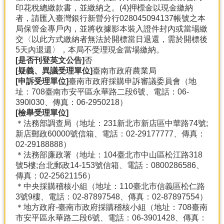
印花稅總繳款書，並繳納之。(4)押標金以現金繳納
者，請匯入臺灣銀行新營分行028045094137帳號之本
局保管金專戶內，並將收據影本裝入證件封內或當場繳
交〈以此方式繳納者無法於開標當日退還，需於開標後
5天內退還〉，本局不受理現金當場繳納。
[是否刊登英文公告]
否
[疑義、異議受理單位]
臺南市政府農業局
[申訴受理單位]
臺南市政府採購申訴審議委員會（地
址：708臺南市安平區永華路二段6號、電話：06-
390l030、傳真：06-2950218）
[檢舉受理單位]
＊法務部調查局（地址：231新北市新店區中華路74號;
新店郵政60000號信箱、電話：02-29177777、傳真：
02-29188888）
＊法務部廉政署（地址：104臺北市中山區松江路318
號5樓;台北郵政14-153號信箱、電話：0800286586、
傳真：02-25621156）
＊中央採購稽核小組（地址：110臺北市信義區松仁路
3號9樓、電話：02-87897548、傳真：02-87897554）
＊地方政府-臺南市政府採購稽核小組（地址：708臺南
市安平區永華路二段6號、電話：06-3901428、傳真：