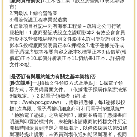
[廠商資格摘要]
1.土木包工業（設立於臺南市或比鄰縣
市）
2.丙級以上綜合營造業
3.環境保護工程專業營造業
4.營業項目登記中列有海事工程業－疏濬之公司行號
應檢附：1.廠商登記或設立之證明影本2.有效公會會員
證影本3.營業稅納稅證明文件影本4.許可登記證明文件
影本5.投標廠商聲明書正本6.押標金7.電子憑據光碟或
電子憑據序號等相關內容之紙本8.標單正本9.估價單(報
價單)正本10.單價分析表正本11.切結書1正本…詳招標
文件33點。
[是否訂有與履約能力有關之基本資格]
否
[附加說明]
一.[招標文件領取方式及地點]：1.採電子領
標方式，不另備書面文件。（依據電子採購作業辦法第
6條規定。）2.以電子領標者（網 址
http：//web.pcc.gov.tw/），需取得憑據，每1憑據以投
標1次為限，電子憑據明細廠商可利用電子領標系統中
「檢驗電子憑據」之功能列印，廠商並將電子憑據書面
明細列印置於標封內。未檢附者請廠商於招標文件所定
開標時間派員到指定之開標場所，以備依採購法第51條
辦理時提出說明，未派員到場依通知期限辦理者，視同