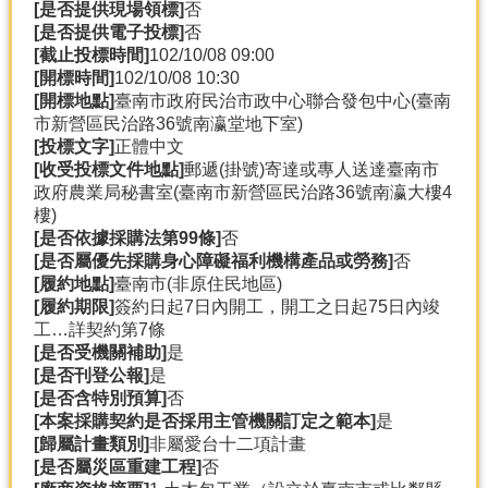
[是否提供現場領標]
否
[是否提供電子投標]
否
[截止投標時間]
102/10/08 09:00
[開標時間]
102/10/08 10:30
[開標地點]
臺南市政府民治市政中心聯合發包中心(臺南
市新營區民治路36號南瀛堂地下室)
[投標文字]
正體中文
[收受投標文件地點]
郵遞(掛號)寄達或專人送達臺南市
政府農業局秘書室(臺南市新營區民治路36號南瀛大樓4
樓)
[是否依據採購法第99條]
否
[是否屬優先採購身心障礙福利機構產品或勞務]
否
[履約地點]
臺南市(非原住民地區)
[履約期限]
簽約日起7日內開工，開工之日起75日內竣
工…詳契約第7條
[是否受機關補助]
是
[是否刊登公報]
是
[是否含特別預算]
否
[本案採購契約是否採用主管機關訂定之範本]
是
[歸屬計畫類別]
非屬愛台十二項計畫
[是否屬災區重建工程]
否