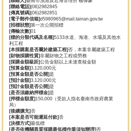
[聯絡人]
臺南市漁港及近海管理所 楊偉豪
產
[聯絡電話]
(06)2982845
熱
[傳真號碼]
(06)2982851
門
[電子郵件信箱]
d5980965@mail.tainan.gov.tw
資
[招標狀態]
第一次公開招標
訊
[傳輸次數]
01
[標的分類代碼及名稱]
5133水道、海港、水壩及其他水
農
利工程
民
[本採購案是否屬於建築工程]
否，本案非屬建築工程
服
[財物採購性質]
非屬財物之工程或勞務
務
[採購金額級距]
公告金額以上未達查核金額
站
[預算金額]
3,120,000元
[預算金額是否公開]
是
行
[預計金額]
3,120,000元
政
[預計金額是否公開]
是
資
[是否須繳納押標金]
是
訊
[押標金額度]
150,000（受款人指名臺南市政府農業
局）
[後續擴充]
否
網
[本案是否可能遲延付款]
否
站
[決標方式]
最低標
導
[是否依機關異質採購最低標作業須知辦理]
否
覽