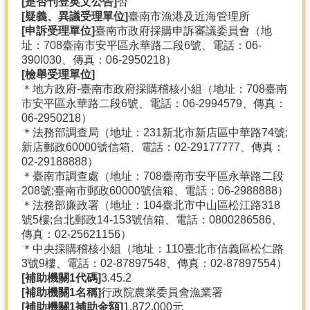
[是否刊登英文公告]
否
[疑義、異議受理單位]
臺南市漁港及近海管理所
[申訴受理單位]
臺南市政府採購申訴審議委員會（地
址：708臺南市安平區永華路二段6號、電話：06-
390l030、傳真：06-2950218）
[檢舉受理單位]
＊地方政府-臺南市政府採購稽核小組（地址：708臺南
市安平區永華路二段6號、電話：06-2994579、傳真：
06-2950218）
＊法務部調查局（地址：231新北市新店區中華路74號;
新店郵政60000號信箱、電話：02-29177777、傳真：
02-29188888）
＊臺南市調查處（地址：708臺南市安平區永華路二段
208號;臺南市郵政60000號信箱、電話：06-2988888）
＊法務部廉政署（地址：104臺北市中山區松江路318
號5樓;台北郵政14-153號信箱、電話：0800286586、
傳真：02-25621156）
＊中央採購稽核小組（地址：110臺北市信義區松仁路
3號9樓、電話：02-87897548、傳真：02-87897554）
[補助機關1代碼]
3.45.2
[補助機關1名稱]
行政院農業委員會漁業署
[補助機關1補助金額]
1,872,000元