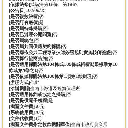
[依據法條]
採購法第18條、第19條
分
[公告日]
102/09/25
類
[是否複數決標]
否
檢
[是否訂有底價]
是
索
[是否屬特殊採購]
否
[是否已辦理公開閱覽]
否
回
[是否屬統包]
否
首
[是否屬共同供應契約採購]
否
頁
[是否應依公共工程專業技師簽證規則實施技師簽證]
否
[是否採行協商措施]
否
市
[是否適用採購法第104條或105條或招標期限標準第10
府
條或第4條之1]
否
首
[是否依據採購法第106條第1項第1款辦理]
否
頁
[辦理方式]
代辦
[洽辦機關]
臺南市漁港及近海管理所
網
[是否適用條約或協定之採購]
否
站
[是否提供電子領標]
是
導
[機關文件費]
50元
覽
[系統使用費]
20元
[文件代收費]
3元
[機關文件費指定收款機關單位]
臺南市政府農業局