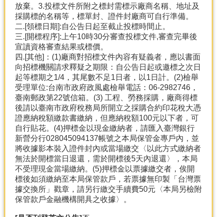
放棄。3.投標文件所附之標封需標示廠商名稱、地址及
採購標的名稱等，標單封、證件封廠商可自行準備。
二.[領標日期]:自公告日起至截止投標時間止。
三.[開標程序]:上午10時30分審查投標文件,審查完畢後
宣讀資格審查結果或標價。
四.[其他]：(1)廠商對招標文件內容有疑義者，應以書面
向招標機關請求釋疑之期限：自公告日起或邀標之次日
起等標期之1/4，其尾數不足1日者，以1日計。(2)檢舉
受理單位:台南市政府政風處檢舉電話：06-2982746，
臺南郵政第22號信箱。(3) 工程、勞務採購，廠商得標
後請以臺南市政府稅務局所開立之採購合約印花稅大憑
證應納稅額繳款書繳納，但應納稅額100元以下者，可
自行貼花。(4)押標金以現金繳納者，請匯入臺灣銀行
新營分行028045094137帳號之本局保管金專戶內，並
將收據影本裝入證件封內或當場繳交〈以此方式繳納者
無法於開標當日退還，需於開標後5天內退還〉，本局
不受理現金當場繳納。(5)押標金以票據繳交者，俟開
標後如須繳納至本局保管款戶，若票據無印製「台灣票
據交換所」戳章，請另行繳交手續費50元〈本局另檢附
保管款戶金融機構開具之收據〉。