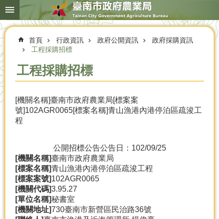
搜
跳到主要內容區塊
尋
進
階
首頁
行政資訊
政府公開資訊
政府採購資訊
搜
尋
工程採購招標
工程採購招標
本
[機關名稱]臺南市政府農業局[標案案
局
號]102AGR0065[標案名稱]青山漁港內港停泊區疏浚工
簡
程
介
農
公開招標公告
公告日：102/09/25
業
[機關名稱]
臺南市政府農業局
概
[標案名稱]
青山漁港內港停泊區疏浚工程
況
[標案案號]
102AGR0065
[機關代碼]
3.95.27
優
[單位名稱]
秘書室
選
[機關地址]
730臺南市新營區民治路36號
農