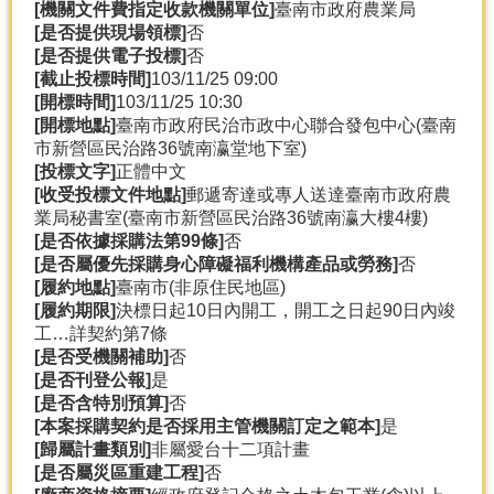
[機關文件費指定收款機關單位]
臺南市政府農業局
[是否提供現場領標]
否
[是否提供電子投標]
否
[截止投標時間]
103/11/25 09:00
[開標時間]
103/11/25 10:30
[開標地點]
臺南市政府民治市政中心聯合發包中心(臺南
市新營區民治路36號南瀛堂地下室)
[投標文字]
正體中文
[收受投標文件地點]
郵遞寄達或專人送達臺南市政府農
業局秘書室(臺南市新營區民治路36號南瀛大樓4樓)
[是否依據採購法第99條]
否
[是否屬優先採購身心障礙福利機構產品或勞務]
否
[履約地點]
臺南市(非原住民地區)
[履約期限]
決標日起10日內開工，開工之日起90日內竣
工…詳契約第7條
[是否受機關補助]
否
[是否刊登公報]
是
[是否含特別預算]
否
[本案採購契約是否採用主管機關訂定之範本]
是
[歸屬計畫類別]
非屬愛台十二項計畫
[是否屬災區重建工程]
否