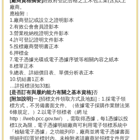
[廠商資格摘要]
經政府登記合格之土木包工業(含)以上
廠商。
應檢附：
1.廠商登記或設立之證明影本
2.有效公會會員證影本
3.營業稅納稅證明文件影本
4.許可登記證明文件影本
5.投標廠商聲明書正本
6.押標金
7.電子憑據光碟或電子憑據序號等相關內容之紙本
8.標單正本
9.總表、詳細價目表、單價分析表正本
10.切結書1正本
…詳投標須知33點
[是否訂有與履約能力有關之基本資格]
否
[附加說明]
一.[招標文件領取方式及地點]：1.採電子領
標方式，不另備書面文件。（依據電子採購作業辦法第
6條規定。）2.以電子領標者（網 址
http：//web.pcc.gov.tw/），需取得憑據，每1憑據以投
標1次為限，電子憑據明細廠商可利用電子領標系統中
「檢驗電子憑據」之功能列印，廠商並將電子憑據書面
明細列印置於標封內。未檢附者請廠商於招標文件所定