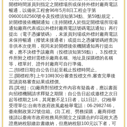
開標時間派員到指定之開標場所或保持外標封廠商電話
暢通，以備依工程會96年5月8日工程企字第
09600182560號令及投標須知第34點、第59點規定，
於開標後依機關通知（主持開標人於指定開標場所現場
通知廠商代表或以外標封廠商電話號碼電話通知）再行
提出（電子憑據號碼），未派員到場或外標封廠商電話
未保持暢通（撥號未接通者）或提出之憑據號碼經查詢
非供本次使用，視同未於開標後依機關通知再行提出
者，應不決標予該廠商（投標須知第59點）。3.投標文
件所附之標封需標示廠商名稱、地址及採購標的名稱
等，標單封、證件封廠商可自行準備。
二.[領標日期]:自公告日起至截止投標時間止。
三.[開標程序]:上午10時30分審查投標文件,審查完畢後
宣讀資格審查結果或標價。
四.[其他]：(1)廠商對招標文件內容有疑義者，應以書面
向招標機關請求釋疑之期限：自公告日起或邀標之次日
起等標期之1/4，其尾數不足1日者，以1日計。(2)檢舉
受理單位:台南市政府政風處檢舉電話：06-2982746，
臺南郵政第22號信箱。(3) 工程、勞務採購，廠商得標
後請以臺南市政府稅務局所開立之採購合約印花稅大憑
證應納稅額繳款書繳納，但應納稅額100元以下者，可