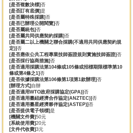
[是否複數決標]
否
分
[是否訂有底價]
是
類
[是否屬特殊採購]
否
檢
[是否已辦理公開閱覽]
否
索
[是否屬統包]
否
[是否屬共同供應契約採購]
否
回
[是否屬二以上機關之聯合採購(不適用共同供應契約規
首
定)]
否
頁
[是否應依公共工程專業技師簽證規則實施技師簽證]
否
[是否採行協商措施]
否
市
[是否適用採購法第104條或105條或招標期限標準第10
府
條或第4條之1]
否
首
[是否依據採購法第106條第1項第1款辦理]
否
頁
[辦理方式]
自辦
[是否適用WTO政府採購協定(GPA)]
否
網
[是否適用臺紐經濟合作協定(ANZTEC)]
否
站
[是否適用臺星經濟夥伴協定(ASTEP)]
否
導
[是否提供電子領標]
是
覽
[機關文件費]
50元
[系統使用費]
20元
[文件代收費]
3元