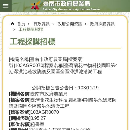
搜
跳到主要內容區塊
尋
進
階
首頁
行政資訊
政府公開資訊
政府採購資訊
搜
尋
工程採購招標
工程採購招標
本
[機關名稱]臺南市政府農業局[標案案
局
號]103AGR0070[標案名稱]臺灣蘭花生物科技園區第4
簡
期滯洪池邊坡防護及園區全區滯洪池清淤工程
介
農
公開招標公告
公告日：103/11/19
業
[機關名稱]
臺南市政府農業局
概
[標案名稱]
臺灣蘭花生物科技園區第4期滯洪池邊坡防
況
護及園區全區滯洪池清淤工程
[標案案號]
103AGR0070
優
[機關代碼]
3.95.27
選
[單位名稱]
秘書室
農