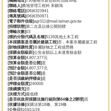
[機關地址]
730臺南市新營區民治路36號
產
[聯絡人]
農地管理工程科 宋鎭鴻
熱
[聯絡電話]
(06)6323941
門
[傳真號碼]
(06)6350971
資
[電子郵件信箱]
agr311@mail.tainan.gov.tw
訊
[招標狀態]
第二次及以後公開招標
[傳輸次數]
03
農
[標的分類代碼及名稱]
5139其他土木工程
民
[本採購案是否屬於建築工程]
否，本案非屬建築工程
服
[財物採購性質]
非屬財物之工程或勞務
務
[採購金額級距]
公告金額以上未達查核金額
站
[預算金額]
4,807,377元
[預算金額是否公開]
是
行
[預計金額]
4,807,377元
政
[預計金額是否公開]
是
資
[是否須繳納押標金]
是
訊
[押標金額度]
240000
[後續擴充]
否
[決標方式]
最低標
網
[是否依政府採購法施行細則第64條之2辦理]
否
站
[依據法條]
採購法第18條、第19條
導
[公告日]
103/11/19
覽