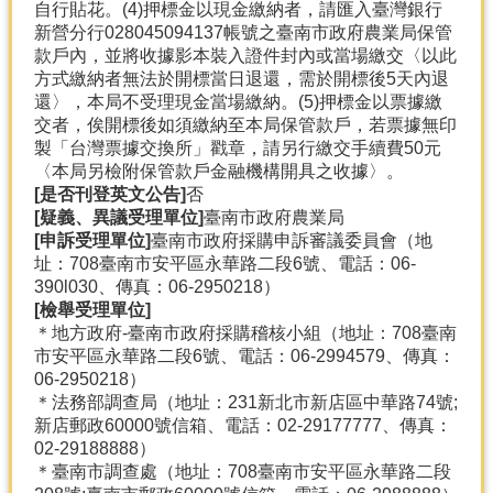
自行貼花。(4)押標金以現金繳納者，請匯入臺灣銀行
新營分行028045094137帳號之臺南市政府農業局保管
款戶內，並將收據影本裝入證件封內或當場繳交〈以此
方式繳納者無法於開標當日退還，需於開標後5天內退
還〉，本局不受理現金當場繳納。(5)押標金以票據繳
交者，俟開標後如須繳納至本局保管款戶，若票據無印
製「台灣票據交換所」戳章，請另行繳交手續費50元
〈本局另檢附保管款戶金融機構開具之收據〉。
[是否刊登英文公告]
否
[疑義、異議受理單位]
臺南市政府農業局
[申訴受理單位]
臺南市政府採購申訴審議委員會（地
址：708臺南市安平區永華路二段6號、電話：06-
390l030、傳真：06-2950218）
[檢舉受理單位]
＊地方政府-臺南市政府採購稽核小組（地址：708臺南
市安平區永華路二段6號、電話：06-2994579、傳真：
06-2950218）
＊法務部調查局（地址：231新北市新店區中華路74號;
新店郵政60000號信箱、電話：02-29177777、傳真：
02-29188888）
＊臺南市調查處（地址：708臺南市安平區永華路二段