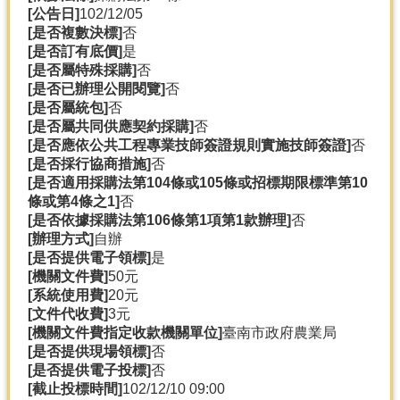
[公告日]
102/12/05
分
[是否複數決標]
否
類
[是否訂有底價]
是
檢
[是否屬特殊採購]
否
索
[是否已辦理公開閱覽]
否
[是否屬統包]
否
回
[是否屬共同供應契約採購]
否
首
[是否應依公共工程專業技師簽證規則實施技師簽證]
否
頁
[是否採行協商措施]
否
[是否適用採購法第104條或105條或招標期限標準第10
市
條或第4條之1]
否
府
[是否依據採購法第106條第1項第1款辦理]
否
首
[辦理方式]
自辦
頁
[是否提供電子領標]
是
[機關文件費]
50元
網
[系統使用費]
20元
站
[文件代收費]
3元
導
[機關文件費指定收款機關單位]
臺南市政府農業局
覽
[是否提供現場領標]
否
[是否提供電子投標]
否
[截止投標時間]
102/12/10 09:00