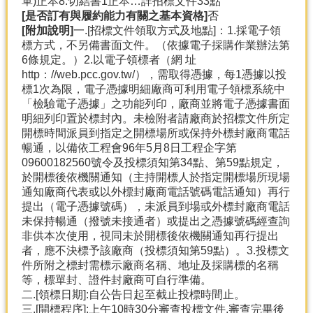
單)正本8.切結書1正本…詳招標文件33點
[是否訂有與履約能力有關之基本資格]
否
[附加說明]
一.[招標文件領取方式及地點]：1.採電子領
標方式，不另備書面文件。（依據電子採購作業辦法第
6條規定。）2.以電子領標者（網 址
http：//web.pcc.gov.tw/），需取得憑據，每1憑據以投
標1次為限，電子憑據明細廠商可利用電子領標系統中
「檢驗電子憑據」之功能列印，廠商並將電子憑據書面
明細列印置於標封內。未檢附者請廠商於招標文件所定
開標時間派員到指定之開標場所或保持外標封廠商電話
暢通，以備依工程會96年5月8日工程企字第
09600182560號令及投標須知第34點、第59點規定，
於開標後依機關通知（主持開標人於指定開標場所現場
通知廠商代表或以外標封廠商電話號碼電話通知）再行
提出（電子憑據號碼），未派員到場或外標封廠商電話
未保持暢通（撥號未接通者）或提出之憑據號碼經查詢
非供本次使用，視同未於開標後依機關通知再行提出
者，應不決標予該廠商（投標須知第59點）。3.投標文
件所附之標封需標示廠商名稱、地址及採購標的名稱
等，標單封、證件封廠商可自行準備。
二.[領標日期]:自公告日起至截止投標時間止。
三.[開標程序]:上午10時30分審查投標文件,審查完畢後