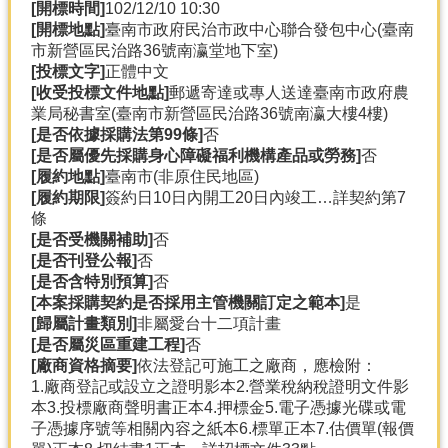
[開標時間]
102/12/10 10:30
[開標地點]
臺南市政府民治市政中心聯合發包中心(臺南
市新營區民治路36號南瀛堂地下室)
[投標文字]
正體中文
[收受投標文件地點]
郵遞寄達或專人送達臺南市政府農
業局秘書室(臺南市新營區民治路36號南瀛大樓4樓)
[是否依據採購法第99條]
否
[是否屬優先採購身心障礙福利機構產品或勞務]
否
[履約地點]
臺南市(非原住民地區)
[履約期限]
簽約日10日內開工20日內竣工…詳契約第7
條
[是否受機關補助]
否
[是否刊登公報]
否
[是否含特別預算]
否
[本案採購契約是否採用主管機關訂定之範本]
是
[歸屬計畫類別]
非屬愛台十二項計畫
[是否屬災區重建工程]
否
[廠商資格摘要]
依法登記可施工之廠商，應檢附：
1.廠商登記或設立之證明影本2.營業稅納稅證明文件影
本3.投標廠商聲明書正本4.押標金5.電子憑據光碟或電
子憑據序號等相關內容之紙本6.標單正本7.估價單(報價