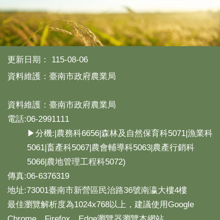
更新日期：
115-08-06
資料維護：臺南市政府農業局
資料維護：臺南市政府農業局
電話:06-2991111
▶分機:|農務科6656|森林及自然保育科5071|漁業科
5061|畜產科5067|農會輔導科5063|農產行銷科
5066|農地管理工程科5072)
傳真:06-6376319
地址:73001臺南市新營區民治路36號南瀛大樓4樓
最佳瀏覽解析度為1024x768以上，建議使用Google
Chrome、Firefox、Edge瀏覽器瀏覽本網站。