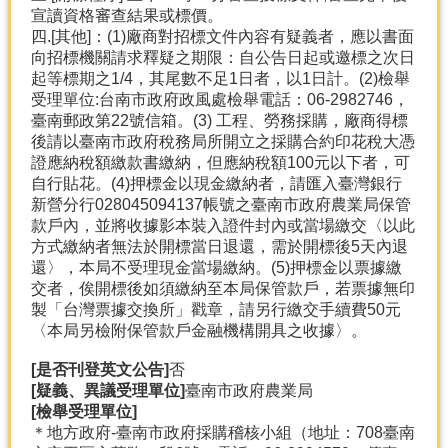
宣讀資格審查結果或標價。
四.[其他]：(1)廠商對招標文件內容有疑義者，應以書面
向招標機關請求釋疑之期限：自公告日起或邀標之次日
起等標期之1/4，其尾數不足1日者，以1日計。(2)檢舉
受理單位:台南市政府政風處檢舉電話：06-2982746，
臺南郵政第22號信箱。(3) 工程、勞務採購，廠商得標
後請以臺南市政府稅務局所開立之採購合約印花稅大憑
證應納稅額繳款書繳納，但應納稅額100元以下者，可
自行貼花。(4)押標金以現金繳納者，請匯入臺灣銀行
新營分行028045094137帳號之臺南市政府農業局保管
款戶內，並將收據影本裝入證件封內或當場繳交〈以此
方式繳納者無法於開標當日退還，需於開標後5天內退
還〉，本局不受理現金當場繳納。(5)押標金以票據繳
交者，俟開標後如須繳納至本局保管款戶，若票據無印
製「台灣票據交換所」戳章，請另行繳交手續費50元
〈本局另檢附保管款戶金融機構開具之收據〉。
[是否刊登英文公告]
否
[疑義、異議受理單位]
臺南市政府農業局
[檢舉受理單位]
＊地方政府-臺南市政府採購稽核小組（地址：708臺南