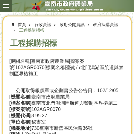
搜
跳到主要內容區塊
尋
進
階
首頁
行政資訊
政府公開資訊
政府採購資訊
搜
尋
工程採購招標
工程採購招標
本
[機關名稱]臺南市政府農業局[標案案
局
號]102AGR0070[標案名稱]臺南市北門潟湖區航道與禁
簡
制區界樁施工
介
農
公開取得報價單或企劃書公告
公告日：102/12/05
業
[機關名稱]
臺南市政府農業局
概
[標案名稱]
臺南市北門潟湖區航道與禁制區界樁施工
況
[標案案號]
102AGR0070
[機關代碼]
3.95.27
優
[單位名稱]
秘書室
選
[機關地址]
730臺南市新營區民治路36號
農