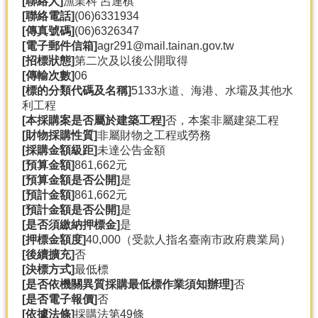
[聯絡人]
漁業科 呂連棋
產
[聯絡電話]
(06)6331934
熱
[傳真號碼]
(06)6326347
門
[電子郵件信箱]
agr291@mail.tainan.gov.tw
資
[招標狀態]
第二次及以後公開取得
訊
[傳輸次數]
06
[標的分類代碼及名稱]
5133水道、海港、水壩及其他水
農
利工程
民
[本採購案是否屬於建築工程]
否，本案非屬建築工程
服
[財物採購性質]
非屬財物之工程或勞務
務
[採購金額級距]
未達公告金額
站
[預算金額]
861,662元
[預算金額是否公開]
是
行
[預計金額]
861,662元
政
[預計金額是否公開]
是
資
[是否須繳納押標金]
是
訊
[押標金額度]
40,000（受款人指名臺南市政府農業局）
[後續擴充]
否
[決標方式]
最低標
網
[是否依機關異質採購最低標作業須知辦理]
否
站
[是否電子報價]
否
導
[依據法條]
採購法第49條
覽