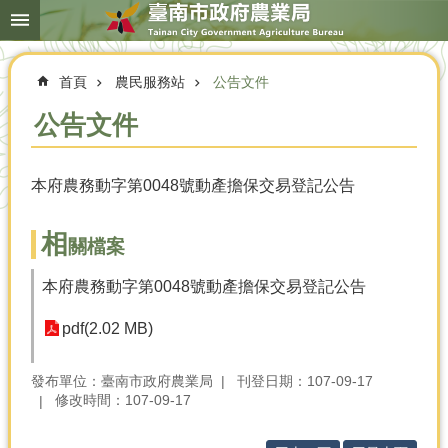
搜
跳到主要內容區塊
尋
進
階
首頁
農民服務站
公告文件
搜
尋
公告文件
本府農務動字第0048號動產擔保交易登記公告
本
局
簡
相
關檔案
介
本府農務動字第0048號動產擔保交易登記公告
農
業
pdf(2.02 MB)
概
況
發布單位：臺南市政府農業局
刊登日期：107-09-17
優
修改時間：107-09-17
選
農