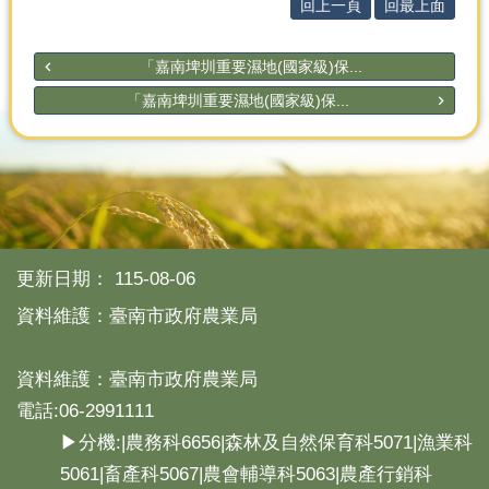
產
回上一頁
回最上面
熱
「嘉南埤圳重要濕地(國家級)保...
門
資
「嘉南埤圳重要濕地(國家級)保...
訊
農
民
服
務
站
更新日期：
115-08-06
行
政
資料維護：臺南市政府農業局
資
訊
資料維護：臺南市政府農業局
電話:06-2991111
網
站
▶分機:|農務科6656|森林及自然保育科5071|漁業科
導
5061|畜產科5067|農會輔導科5063|農產行銷科
覽