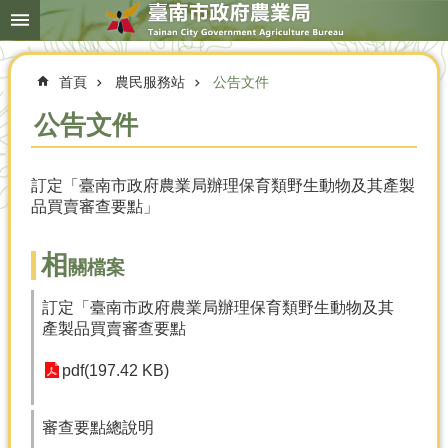
搜
跳到主要內容區塊
尋
進
階
首頁
農民服務站
公告文件
搜
尋
公告文件
訂定「臺南市政府農業局辦理保育類野生動物及其產製
本
品買賣審查要點」
局
簡
介
相
關檔案
農
訂定「臺南市政府農業局辦理保育類野生動物及其
業
產製品買賣審查要點
概
況
pdf(197.42 KB)
優
選
審查要點總說明
農