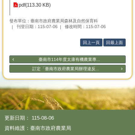
pdf(113.30 KB)
分
類
發布單位：臺南市政府農業局森林及自然保育科
檢
刊登日期：115-07-06
修改時間：115-07-06
索
回
回上一頁
回最上面
首
頁
臺南市114年度太康有機農業專...
市
訂定「臺南市政府農業局辦理違反...
府
首
頁
網
站
導
覽
更新日期：
115-08-06
資料維護：臺南市政府農業局