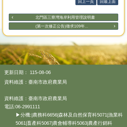
產
回上一頁
回最上面
熱
北門區三寮灣海岸利用管理說明書
門
資
(第一次修正公告)徵求109年...
訊
農
民
服
務
站
更新日期：
115-08-06
行
政
資料維護：臺南市政府農業局
資
訊
資料維護：臺南市政府農業局
電話:06-2991111
網
站
▶分機:|農務科6656|森林及自然保育科5071|漁業科
導
5061|畜產科5067|農會輔導科5063|農產行銷科
覽