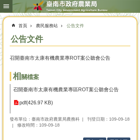
搜
跳到主要內容區塊
尋
進
階
首頁
農民服務站
公告文件
搜
尋
公告文件
召開臺南市太康有機農業專ROT案公聽會公告
本
局
簡
相
關檔案
介
召開臺南市太康有機農業專區ROT案公聽會公告
農
業
pdf(426.97 KB)
概
況
發布單位：臺南市政府農業局農務科
刊登日期：109-09-18
優
修改時間：109-09-18
選
農