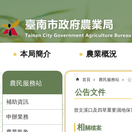
跳到主要內容區塊
本局簡介
農業概況
:::
:::
首頁
農民服務站
公
農民服務站
公告文件
補助資訊
曾文溪口及四草重要濕地保
申辦業務
相
關檔案
農業氣象