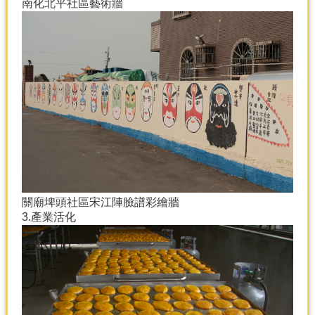
南化北平社區藝術牆
關廟埤頭社區宋江陣臉譜彩繪牆
3.產業活化