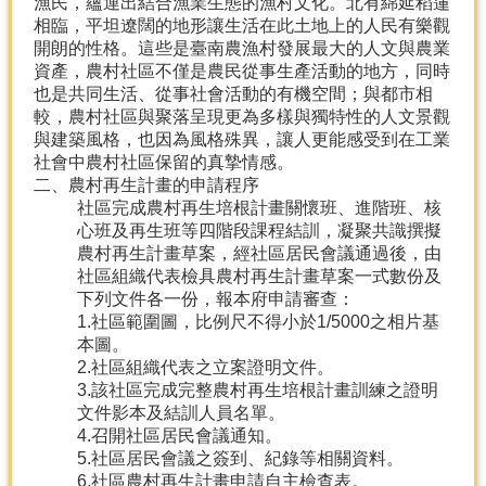
漁民，蘊運出結合漁業生態的漁村文化。北有綿延稻蓮
相臨，平坦遼闊的地形讓生活在此土地上的人民有樂觀
分
開朗的性格。這些是臺南農漁村發展最大的人文與農業
類
資產，農村社區不僅是農民從事生產活動的地方，同時
檢
也是共同生活、從事社會活動的有機空間；與都市相
索
較，農村社區與聚落呈現更為多樣與獨特性的人文景觀
與建築風格，也因為風格殊異，讓人更能感受到在工業
回
社會中農村社區保留的真摯情感。
首
二、農村再生計畫的申請程序
頁
社區完成農村再生培根計畫關懷班、進階班、核
心班及再生班等四階段課程結訓，凝聚共識撰擬
市
農村再生計畫草案，經社區居民會議通過後，由
府
社區組織代表檢具農村再生計畫草案一式數份及
首
下列文件各一份，報本府申請審查：
頁
1.社區範圍圖，比例尺不得小於1/5000之相片基
本圖。
網
2.社區組織代表之立案證明文件。
站
3.該社區完成完整農村再生培根計畫訓練之證明
導
文件影本及結訓人員名單。
覽
4.召開社區居民會議通知。
5.社區居民會議之簽到、紀錄等相關資料。
6.社區農村再生計畫申請自主檢查表。