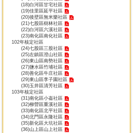
(18)
白河區甘宅社區
(19)
佳里區延平社區
(20)
後壁區無米樂社區
(21)
七股區樹林社區
(22)
白河區六溪社區
(23)
南化區南化社區
102年核定社區
(24)
七股區三股社區
(25)
左鎮區澄山社區
(26)
東山區南勢社區
(27)
鹽水區竹埔社區
(28)
善化區牛庄社區
(29)
東山區李子園社區
(30)
玉井區清芳社區
103年核定社區
(31)
南化區小崙社區
(32)
柳營區重溪社區
(33)
南化區北平社區
(34)
北門區永隆社區
(35)
新化區大坑社區
(36)
山上區山上社區