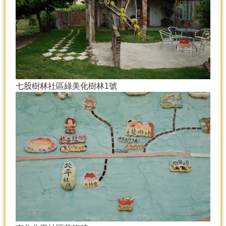
七股樹林社區綠美化樹林1號