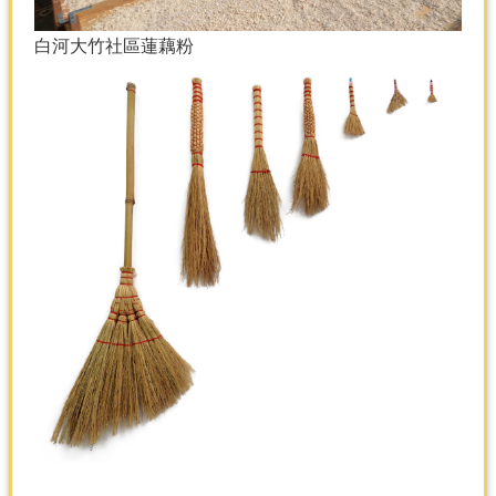
白河大竹社區蓮藕粉