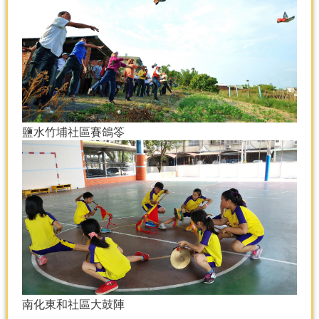
鹽水竹埔社區賽鴿笭
南化東和社區大鼓陣