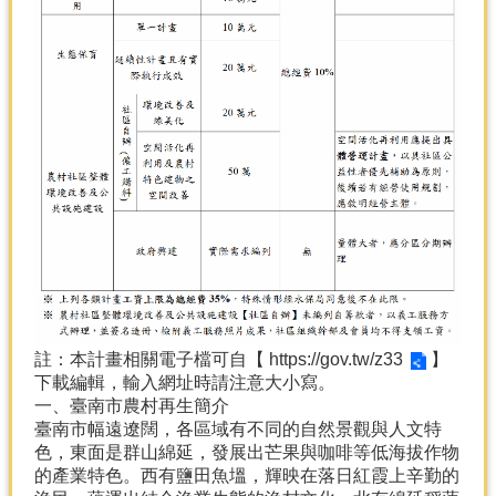
產
熱
門
資
訊
農
民
服
務
站
行
政
資
註：本計畫相關電子檔可自【
https://gov.tw/z33
】
訊
下載編輯，輸入網址時請注意大小寫。
一、臺南市農村再生簡介
網
臺南市幅遠遼闊，各區域有不同的自然景觀與人文特
站
色，東面是群山綿延，發展出芒果與咖啡等低海拔作物
導
的產業特色。西有鹽田魚塭，輝映在落日紅霞上辛勤的
覽