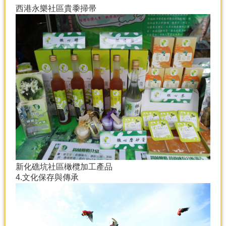
西港永樂社區貴黍掃帚
新化礁坑社區橄欖加工產品
4.文化保存與傳承