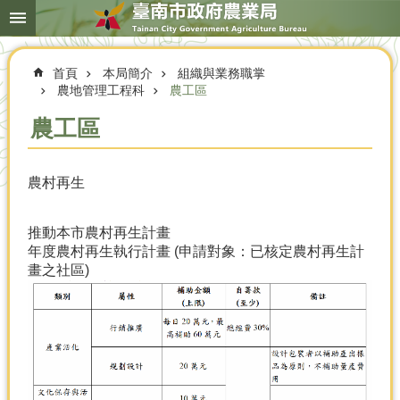
搜
跳到主要內容區塊
尋
進
階
首頁
本局簡介
組織與業務職掌
搜
尋
農地管理工程科
農工區
農工區
本
農村再生
局
簡
介
推動本市農村再生計畫
年度農村再生執行計畫 (申請對象：已核定農村再生計
農
畫之社區)
業
概
況
優
選
農