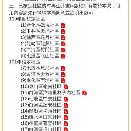
三、已核定社區農村再生計畫(※版權所有屬於本局，引
用內容請先行徵得本局同意並註明出處※)
100年度核定社區
(1)
新化區礁坑社區
(2)
玉井區天埔社區
(3)
楠西區龜丹社區
(4)
龍崎區龍興社區
(5)
白河區竹門社區
(6)
七股區龍山社區
101年核定社區
(7)
七股區篤加社區
(8)
白河區大竹社區
(9)
南化區西埔社區
(10)
東山區嶺南社區
(11)
白河區汴頭里林子內社區
(12)
七股區中寮社區
(13)
白河區詔安社區
(14)
關廟區埤頭社區
(15)
鹽水區田寮社區
(16)
後壁區菁豐社區
(17)
白河區虎山社區