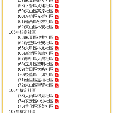
(57)
麻豆區紀安社區
(58)
下營區賀建社區
(59)
東山區高原社區
(60)
左鎮區光榮社區
(61)
楠西區密枝社區
(62)
東山區林安社區
105年核定社區
(63)
麻豆區磚井社區
(64)
後壁區仕安社區
(65)
六甲區林鳳社區
(66)
新營區舊廍社區
(67)
學甲區大灣社區
(68)
玉井區望明社區
(69)
官田區大崎社區
(70)
後壁區土溝社區
(71)
佳里區嘉福社區
(72)
東山區聖賢社區
106年核定社區
(73)
大內區環湖社區
(74)
安定區中沙社區
(75)
善化區溪美社區
107年核定社區