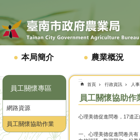
跳到主要內容區塊
本局簡介
農業概況
:::
:::
首頁
行政資訊
人事
員工關懷專區
員工關懷協助作
網路資源
心理美德促進問卷，17道
員工關懷協助作業
一、心理美德促進問卷共有 