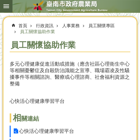
搜
跳到主要內容區塊
尋
進
階
首頁
行政資訊
人事業務
員工關懷專區
搜
尋
員工關懷協助作業
員工關懷協助作業
本
多元心理健康促進活動或措施（應含社區心理衛生中心
局
等相關憂鬱症及自殺防治識能之宣導、職場霸凌及性騷
簡
擾事件等相關諮詢、醫療或心理諮商、社會福利資源之
介
整備
農
業
心快活心理健康學習平台
概
況
相
關連結
優
選
心快活心理健康學習平台
農