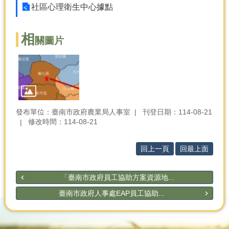
產
社區心理衛生中心據點
熱
門
相
關圖片
資
訊
農
民
服
務
發布單位：臺南市政府農業局人事室
刊登日期：114-08-21
站
修改時間：114-08-21
行
政
回上一頁
回最上面
資
訊
「臺南市政府員工協助方案資源地...
臺南市政府人事處EAP員工協助...
網
站
導
覽