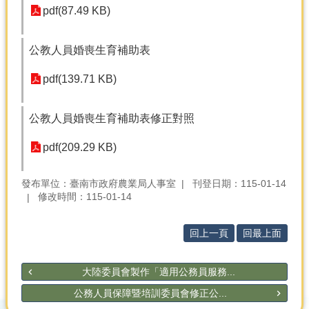
產
pdf(87.49 KB)
熱
門
公教人員婚喪生育補助表
資
訊
pdf(139.71 KB)
農
民
公教人員婚喪生育補助表修正對照
服
務
pdf(209.29 KB)
站
行
發布單位：臺南市政府農業局人事室
刊登日期：115-01-14
修改時間：115-01-14
政
資
訊
回上一頁
回最上面
網
大陸委員會製作「適用公務員服務...
站
導
公務人員保障暨培訓委員會修正公...
覽