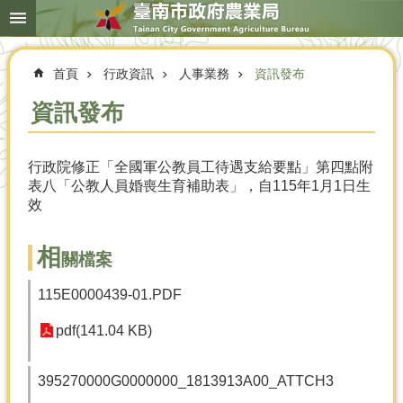
搜
跳到主要內容區塊
尋
進
階
首頁
行政資訊
人事業務
資訊發布
搜
尋
資訊發布
行政院修正「全國軍公教員工待遇支給要點」第四點附
本
表八「公教人員婚喪生育補助表」，自115年1月1日生
局
效
簡
介
相
關檔案
農
業
115E0000439-01.PDF
概
況
pdf(141.04 KB)
優
選
395270000G0000000_1813913A00_ATTCH3
農