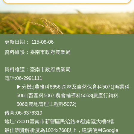
分
類
檢
索
回
更新日期：
115-08-06
首
資料維護：臺南市政府農業局
頁
市
資料維護：臺南市政府農業局
府
首
電話:06-2991111
頁
▶分機:|農務科6656|森林及自然保育科5071|漁業科
5061|畜產科5067|農會輔導科5063|農產行銷科
網
站
5066|農地管理工程科5072)
導
傳真:06-6376319
覽
地址:73001臺南市新營區民治路36號南瀛大樓4樓
最佳瀏覽解析度為1024x768以上，建議使用Google