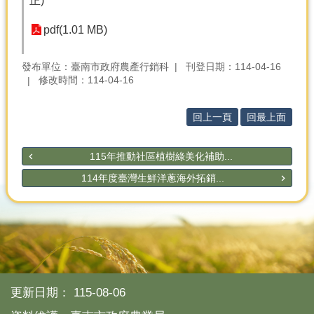
正)
產
熱
pdf(1.01 MB)
門
資
發布單位：臺南市政府農產行銷科
刊登日期：114-04-16
訊
修改時間：114-04-16
農
民
回上一頁
回最上面
服
務
115年推動社區植樹綠美化補助...
站
114年度臺灣生鮮洋蔥海外拓銷...
行
政
資
訊
網
站
更新日期：
115-08-06
導
覽