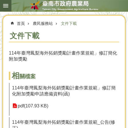
搜
跳到主要內容區塊
尋
進
階
首頁
農民服務站
文件下載
搜
尋
文件下載
114年臺灣鳳梨海外拓銷獎勵計畫作業規範」修訂簡化
本
附加獎勵
局
簡
介
相
關檔案
農
114年臺灣鳳梨海外拓銷獎勵計畫作業規範」修訂簡
業
化附加獎勵申請應備資料(函)
概
況
pdf(107.93 KB)
優
選
114年臺灣鳳梨海外拓銷獎勵計畫作業規範_公告(修
農