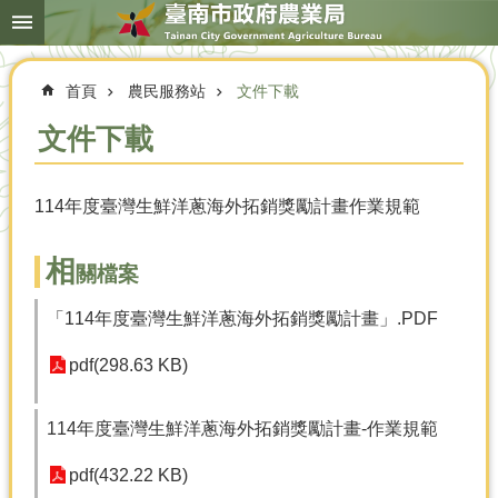
搜
跳到主要內容區塊
尋
進
階
首頁
農民服務站
文件下載
搜
尋
文件下載
114年度臺灣生鮮洋蔥海外拓銷獎勵計畫作業規範
本
局
簡
相
關檔案
介
「114年度臺灣生鮮洋蔥海外拓銷獎勵計畫」.PDF
農
業
pdf(298.63 KB)
概
況
114年度臺灣生鮮洋蔥海外拓銷獎勵計畫-作業規範
優
選
pdf(432.22 KB)
農