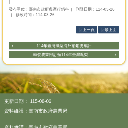
產
發布單位：臺南市政府農產行銷科
刊登日期：114-03-26
熱
修改時間：114-03-26
門
資
回上一頁
回最上面
訊
農
114年臺灣鳳梨海外拓銷獎勵計...
民
服
轉發農業部訂頒114年臺灣鳳梨...
務
站
行
政
資
訊
更新日期：
115-08-06
網
資料維護：臺南市政府農業局
站
導
資料維護：臺南市政府農業局
覽