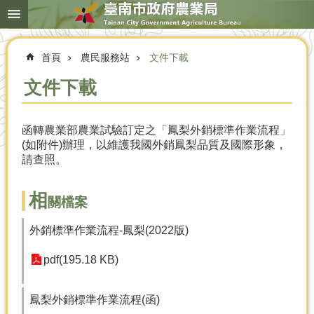
搜
跳到主要內容區塊
尋
進
階
首頁
農民服務站
文件下載
搜
尋
文件下載
函轉農業部農業試驗訂定之「鳳梨外銷標準作業流程」
本
(如附件)辦理，以維護我國外銷鳳梨品質及國際形象，
局
請查照。
簡
介
相
關檔案
農
業
外銷標準作業流程-鳳梨(2022版)
概
況
pdf(195.18 KB)
優
選
鳳梨外銷標準作業流程(函)
農