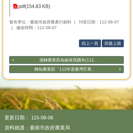
產
pdf(154.83 KB)
熱
門
發布單位：臺南市政府農產行銷科
刊登日期：112-08-07
資
修改時間：112-08-07
訊
農
回上一頁
回最上面
民
服
函轉農業部為確保我國本(112...
務
站
轉知農業部「112年度臺灣芒果...
行
政
資
訊
網
更新日期：
115-08-06
站
導
資料維護：臺南市政府農業局
覽